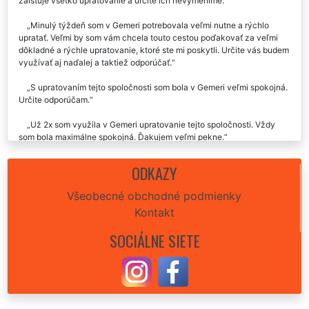
zaisťuje všetko upratovanie a určite ich nevymeníme.
Minulý týždeň som v Gemeri potrebovala veľmi nutne a rýchlo
upratať. Veľmi by som vám chcela touto cestou poďakovať za veľmi
dôkladné a rýchle upratovanie, ktoré ste mi poskytli. Určite vás budem
využívať aj naďalej a taktiež odporúčať.
S upratovaním tejto spoločnosti som bola v Gemeri veľmi spokojná.
Určite odporúčam.
Už 2x som využila v Gemeri upratovanie tejto spoločnosti. Vždy
som bola maximálne spokojná. Ďakujem veľmi pekne.
Vynikajúca služba aj skúsenosť. Včera nám táto upratovacia firma
ODKAZY
zaisťovala upratovanie našej nehnuteľnosti v Gemeri. Celý priebeh
upratovania bol úplne perfektný, sedela cena upratovania aj celý
Všeobecné obchodné podmienky
dohovor. Za nás môžeme rozhodne odporučiť.
Kontakt
Skutočne paráda. Celé upratovanie u nás v Gemeri prebehlo úplne
SOCIÁLNE SIETE
perfektne. Cena síce trošku vyššia, ale výsledok stál za to. Rozhodne
odporúčam každému vyskúšať.
Už som v Gemeri vyskúšal pár upratovaní, ale táto firma je fakt
super, nie je jediná vec čo vytknúť. Určite odporúčam.