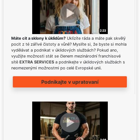
Máte cit a sklony k úklidům?
Uklízíte ráda a máte pak skvělý
pocit z té zářivé čistoty a vůně? Myslíte si, že byste si mohla
vydělávat a podnikat v úklidových službách? Pokud ano,
využijte možnosti stát se členem mezinárodní franchisové
sítě
EXTRA SERVICES
a podnikejte v úklidových službách s
neomezenými možnostmi po celé Evropské unii.
Podnikajte v upratovaní