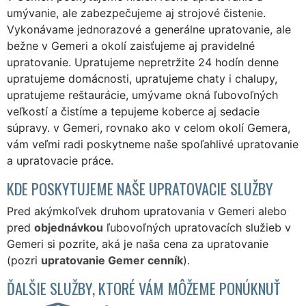
umývanie, ale zabezpečujeme aj strojové čistenie.
Vykonávame jednorazové a generálne upratovanie, ale
bežne v Gemeri a okolí zaisťujeme aj pravidelné
upratovanie. Upratujeme nepretržite 24 hodín denne
upratujeme domácnosti, upratujeme chaty i chalupy,
upratujeme reštaurácie, umývame okná ľubovoľných
veľkostí a čistíme a tepujeme koberce aj sedacie
súpravy. v Gemeri, rovnako ako v celom okolí Gemera,
vám veľmi radi poskytneme naše spoľahlivé upratovanie
a upratovacie práce.
KDE POSKYTUJEME NAŠE UPRATOVACIE SLUŽBY
Pred akýmkoľvek druhom upratovania v Gemeri alebo
pred
objednávkou
ľubovoľných upratovacích služieb v
Gemeri si pozrite, aká je naša cena za upratovanie
(pozri
upratovanie Gemer cenník
).
ĎALŠIE SLUŽBY, KTORÉ VÁM MÔŽEME PONÚKNUŤ