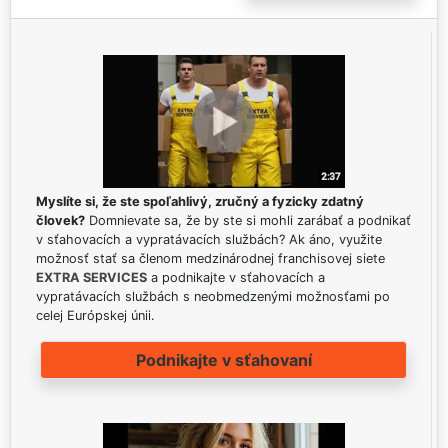
Myslíte si, že ste spoľahlivý, zručný a fyzicky zdatný
človek?
Domnievate sa, že by ste si mohli zarábať a podnikať
v sťahovacích a vypratávacích službách? Ak áno, využite
možnosť stať sa členom medzinárodnej franchisovej siete
EXTRA SERVICES
a podnikajte v sťahovacích a
vypratávacích službách s neobmedzenými možnosťami po
celej Európskej únii.
Podnikajte v sťahovaní