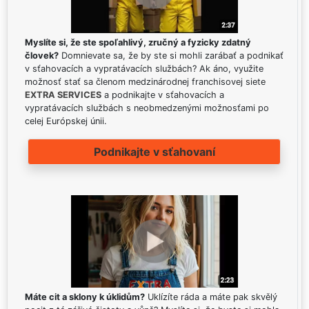
Myslíte si, že ste spoľahlivý, zručný a fyzicky zdatný
človek?
Domnievate sa, že by ste si mohli zarábať a podnikať
v sťahovacích a vypratávacích službách? Ak áno, využite
možnosť stať sa členom medzinárodnej franchisovej siete
EXTRA SERVICES
a podnikajte v sťahovacích a
vypratávacích službách s neobmedzenými možnosťami po
celej Európskej únii.
Podnikajte v sťahovaní
Máte cit a sklony k úklidům?
Uklízíte ráda a máte pak skvělý