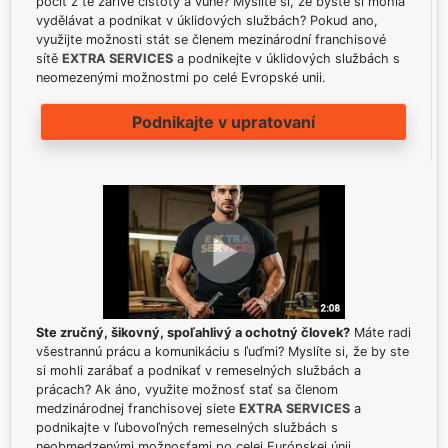
pocit z té zářivé čistoty a vůně? Myslíte si, že byste si mohla
vydělávat a podnikat v úklidových službách? Pokud ano,
využijte možnosti stát se členem mezinárodní franchisové
sítě
EXTRA SERVICES
a podnikejte v úklidových službách s
neomezenými možnostmi po celé Evropské unii.
Podnikajte v upratovaní
Ste zručný, šikovný, spoľahlivý a ochotný človek?
Máte radi
všestrannú prácu a komunikáciu s ľuďmi? Myslíte si, že by ste
si mohli zarábať a podnikať v remeselných službách a
prácach? Ak áno, využite možnosť stať sa členom
medzinárodnej franchisovej siete
EXTRA SERVICES
a
podnikajte v ľubovoľných remeselných službách s
neobmedzenými možnosťami po celej Európskej únii.