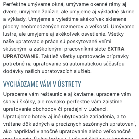
Perfektne umývame okná, umývame okenné rámy aj
dvere, umyjeme žalúzie, ale umyjeme aj výkladné skrine
a výklady. Umyjeme a vyleštíme akékoľvek sklenené
plochy neobmedzených rozmerov a veľkostí. Umývame
lustre, ale umyjeme aj akékoľvek osvetlenie. Všetky
naše upratovacie práce sú poskytované veľmi
skúsenými a zaškolenými pracovníkmi siete
EXTRA
UPRATOVANIE
. Taktiež všetky upratovacie prípravky
potrebné na upratovanie sú automatickou súčasťou
dodávky našich upratovacích služieb.
VYCHÁDZAME VÁM V ÚSTRETY
Upraceme vám reštaurácie aj kaviarne, upraceme vám
školy i škôlky, ale rovnako perfektne vám zaistíme
upratovanie obchodov či predajní v Lučenci.
Upratujeme hotely aj iné ubytovacie zariadenia, a to
vrátane dôkladných a precíznych sezónnych upratovaní,
ako napríklad vianočné upratovanie alebo veľkonočné
upratovanie. Úplne bežne v Lučenci čistíme a tepujeme