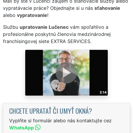
Mali by ste v Lučenci záujem o sťahovacie služby alebo
vypratávacie práce? Objednajte si u nás
sťahovanie
alebo
vypratovanie
!
Službu
upratovanie Lučenec
vám spoľahlivo a
profesionálne poskytnú členovia medzinárodnej
franchisingovej siete EXTRA SERVICES.
CHCETE UPRATAŤ ČI UMYŤ OKNÁ?
Vyplňte si formulár alebo nás kontaktujte cez
WhatsApp