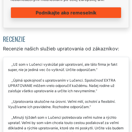
Podnikajte ako remeselník
RECENZIE
Recenzie našich služieb upratovania od zákazníkov:
Už som v Lučenci vyskúšal pár upratovaní, ale táto firma je fakt
super, nie je jediná vec čo vytknúť. Určite odporúčam.
Úplná spokojnosť s upratovaním v Lučenci. Spoločnosť EXTRA
UPRATOVANIE môžem vrelo odporučiť každému. Našej rodine už
zaisťuje všetko upratovanie a určite ich nevymeníme.
Upratovania skutočne na úrovni. Veľmi milí, ochotní a flexibilní.
Využívame ich pravidelne. Rozhodne odporúčam.
Minulý týždeň som v Lučenci potrebovala veľmi nutne a rýchlo
upratať. Veľmi by som vám chcela touto cestou poďakovať za veľmi
dôkladné a rýchle upratovanie, ktoré ste mi poskytli. Určite vás budem