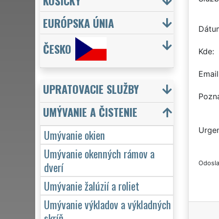
KOŠICKÝ
EURÓPSKA ÚNIA
Dátu
ČESKO
Kde
Email
UPRATOVACIE SLUŽBY
Pozn
UMÝVANIE A ČISTENIE
Urgen
Umývanie okien
Umývanie okenných rámov a
dverí
Odosla
Umývanie žalúzií a roliet
Umývanie výkladov a výkladných
skríň