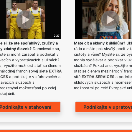
e si, že ste spoľahlivý, zručný a
Máte cit a sklony k úklidům?
Ukl
ky zdatný človek?
Domnievate sa,
ráda a máte pak skvělý pocit z t
ste si mohli zarábať a podnikať v
čistoty a vůně? Myslíte si, že by
vacích a vypratávacích službách?
mohla vydělávat a podnikat v úk
o, využite možnosť stať sa členom
službách? Pokud ano, využijte 
národnej franchisovej siete
EXTRA
stát se členem mezinárodní fran
ICES
a podnikajte v sťahovacích a
sítě
EXTRA SERVICES
a podnike
távacích službách s
úklidových službách s neomeze
edzenými možnosťami po celej
možnostmi po celé Evropské uni
kej únii.
Podnikajte v sťahovaní
Podnikajte v upratov