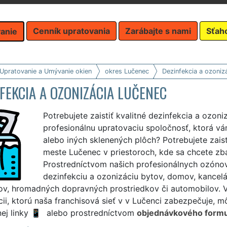
Cenník upratovania
Zarábajte s nami
Sťah
anie
 Upratovanie a Umývanie okien
okres Lučenec
Dezinfekcia a ozoniz
FEKCIA A OZONIZÁCIA LUČENEC
Potrebujete zaistiť kvalitné dezinfekcia a ozon
profesionálnu upratovaciu spoločnosť, ktorá v
alebo iných sklenených plôch? Potrebujete zais
meste Lučenec v priestoroch, kde sa chcete zbav
Prostredníctvom našich profesionálnych ozóno
dezinfekciu a ozonizáciu bytov, domov, kancelár
ov, hromadných dopravných prostriedkov či automobilov. Vš
ii, ktorú naša franchisová sieť v v Lučenci zabezpečuje, 
ej linky
alebo prostredníctvom
objednávkového formu