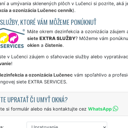
ní a umývania sklenených plôch v Lučenci si pozrite, aká 
kcia a ozonizácia Lučenec cenník
).
 SLUŽBY, KTORÉ VÁM MÔŽEME PONÚKNUŤ
Máte okrem dezinfekcia a ozonizácia záujem a
siete
EXTRA SLUŽBY
? Môžeme vám ponúknu
okien
a
čistenie
.
ste v Lučenci záujem o sťahovacie služby alebo vypratávac
vanie
!
dezinfekcia a ozonizácia Lučenec
vám spoľahlivo a profesi
singovej siete EXTRA SERVICES.
TE UPRATAŤ ČI UMYŤ OKNÁ?
te si formulár alebo nás kontaktujte cez
WhatsApp
a