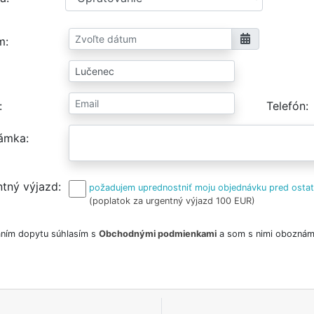
m
Telefón
ámka
tný výjazd
požadujem uprednostniť moju objednávku pred osta
(poplatok za urgentný výjazd 100 EUR)
ním dopytu súhlasím s
Obchodnými podmienkami
a som s nimi oboznám