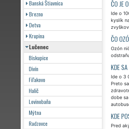
Banská Štiavnica
ČO JE 
Brezno
Ide o 10
kyslík n
Detva
zvyškové
Krupina
ČO OZÓ
Lučenec
Ozón nič
odstraňu
Biskupice
KDE SA
Divín
Ide o 3 
Fiľakovo
Preto sa
Halič
zdravot
dobe sa 
Lovinobaňa
autobuso
Mýtna
KDE PO
Radzovce
Pred ak