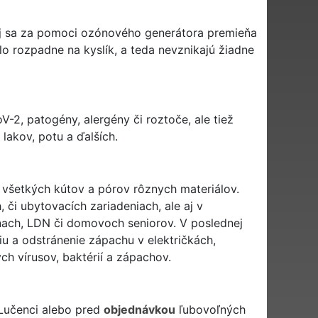
orej sa za pomoci ozónového generátora premieňa
lo rozpadne na kyslík, a teda nevznikajú žiadne
V-2, patogény, alergény či roztoče, ale tiež
 lakov, potu a ďalších.
do všetkých kútov a pórov rôznych materiálov.
 či ubytovacích zariadeniach, ale aj v
ňach, LDN či domovoch seniorov. V poslednej
u a odstránenie zápachu v električkách,
ch vírusov, baktérií a zápachov.
Lučenci alebo pred
objednávkou
ľubovoľných