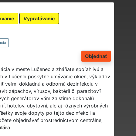
ovanie
Vypratávanie
ácia
Objednať
izácia v meste Lučenec a zháňate spoľahlivú a
ám v Lučenci poskytne umývanie okien, výkladov
tiť veľmi dôkladnú a odbornú dezinfekciu v
iť zápachov, vírusov, baktérií či parazitov?
vých generátorov vám zaistíme dokonalú
ií, hotelov, ubytovní, ale aj rôznych výrobných
etky svoje dopyty po tejto dezinfekcii a
môžete objednávať prostredníctvom centrálnej
lára
.