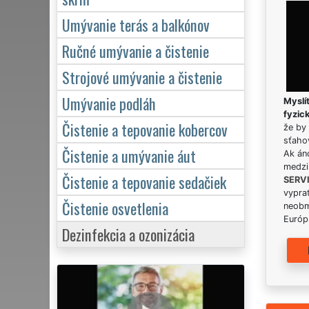
Umývanie terás a balkónov
Ručné umývanie a čistenie
Strojové umývanie a čistenie
Umývanie podláh
Myslít
fyzic
Čistenie a tepovanie kobercov
že by 
sťaho
Čistenie a umývanie áut
Ak án
medzi
Čistenie a tepovanie sedačiek
SERV
vypra
Čistenie osvetlenia
neobm
Európs
Dezinfekcia a ozonizácia