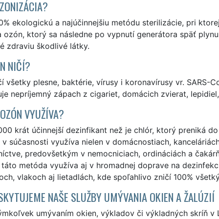
OZONIZÁCIA?
0% ekologickú a najúčinnejšiu metódu sterilizácie, pri kt
a ozón, ktorý sa následne po vypnutí generátora späť plynu
 zdraviu škodlivé látky.
N NIČÍ?
í všetky plesne, baktérie, vírusy i koronavírusy vr. SARS-Co
je nepríjemný zápach z cigariet, domácich zvierat, lepidiel,
 OZÓN VYUŽÍVA?
000 krát účinnejší dezinfikant než je chlór, ktorý preniká 
 v súčasnosti využíva nielen v domácnostiach, kanceláriách,
níctve, predovšetkým v nemocniciach, ordináciách a čakár
táto metóda využíva aj v hromadnej doprave na dezinfekci
ch, vlakoch aj lietadlách, kde spoľahlivo zničí 100% všetký
SKYTUJEME NAŠE SLUŽBY UMÝVANIA OKIEN A ŽALÚZIÍ
ýmkoľvek umývaním okien, výkladov či výkladných skríň v 