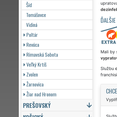
upratova
Šíd
dezinfe
Tomášovce
ĎALŠIE
Vidiná
Poltár
Revúca
Mali by 
Rimavská Sobota
vyprato
Veľký Krtíš
Službu
Zvolen
franchi
Žarnovica
CHCE
Žiar nad Hronom
Vyplň
PREŠOVSKÝ
Služb