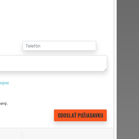
tnými
ený.