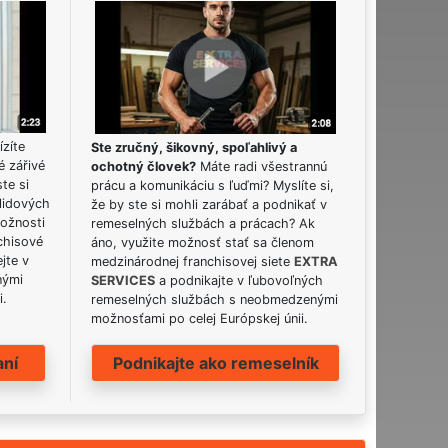
ízíte
Ste zručný, šikovný, spoľahlivý a
é zářivé
ochotný človek?
Máte radi všestrannú
ste si
prácu a komunikáciu s ľuďmi? Myslíte si,
lidových
že by ste si mohli zarábať a podnikať v
možnosti
remeselných službách a prácach? Ak
chisové
áno, využite možnosť stať sa členom
jte v
medzinárodnej franchisovej siete
EXTRA
nými
SERVICES
a podnikajte v ľubovoľných
i.
remeselných službách s neobmedzenými
možnosťami po celej Európskej únii.
aní
Podnikajte ako remeselník