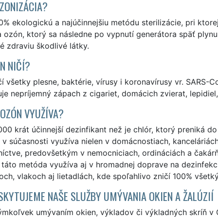
OZONIZÁCIA?
0% ekologickú a najúčinnejšiu metódu sterilizácie, pri kt
a ozón, ktorý sa následne po vypnutí generátora späť plynu
 zdraviu škodlivé látky.
N NIČÍ?
í všetky plesne, baktérie, vírusy i koronavírusy vr. SARS-Co
je nepríjemný zápach z cigariet, domácich zvierat, lepidiel,
 OZÓN VYUŽÍVA?
000 krát účinnejší dezinfikant než je chlór, ktorý preniká 
 v súčasnosti využíva nielen v domácnostiach, kanceláriách,
níctve, predovšetkým v nemocniciach, ordináciách a čakár
táto metóda využíva aj v hromadnej doprave na dezinfekci
ch, vlakoch aj lietadlách, kde spoľahlivo zničí 100% všetký
SKYTUJEME NAŠE SLUŽBY UMÝVANIA OKIEN A ŽALÚZIÍ
ýmkoľvek umývaním okien, výkladov či výkladných skríň v 