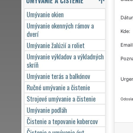
UMÝVANIE A ČISTENIE
Umývanie okien
Dátu
Umývanie okenných rámov a
Kde
dverí
Umývanie žalúzií a roliet
Email
Umývanie výkladov a výkladných
Pozn
skríň
Umývanie terás a balkónov
Urgen
Ručné umývanie a čistenie
Strojové umývanie a čistenie
Odosla
Umývanie podláh
Čistenie a tepovanie kobercov
Čistenie a umývanie áut