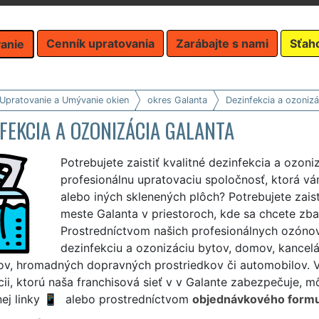
Cenník upratovania
Zarábajte s nami
Sťah
anie
 Upratovanie a Umývanie okien
okres Galanta
Dezinfekcia a ozonizá
FEKCIA A OZONIZÁCIA GALANTA
Potrebujete zaistiť kvalitné dezinfekcia a ozon
profesionálnu upratovaciu spoločnosť, ktorá v
alebo iných sklenených plôch? Potrebujete zais
meste Galanta v priestoroch, kde sa chcete zbav
Prostredníctvom našich profesionálnych ozóno
dezinfekciu a ozonizáciu bytov, domov, kancelár
ov, hromadných dopravných prostriedkov či automobilov. Vš
ii, ktorú naša franchisová sieť v v Galante zabezpečuje, 
ej linky
alebo prostredníctvom
objednávkového formu