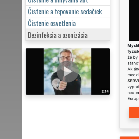
Čistenie a tepovanie sedačiek
Čistenie osvetlenia
Dezinfekcia a ozonizácia
Myslít
fyzic
že by 
sťaho
Ak án
medzi
SERV
vypra
neobm
Európs