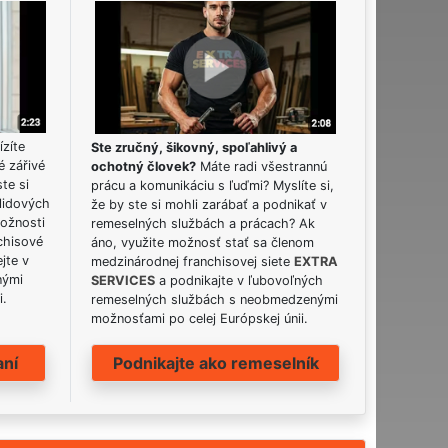
ízíte
Ste zručný, šikovný, spoľahlivý a
é zářivé
ochotný človek?
Máte radi všestrannú
ste si
prácu a komunikáciu s ľuďmi? Myslíte si,
lidových
že by ste si mohli zarábať a podnikať v
možnosti
remeselných službách a prácach? Ak
chisové
áno, využite možnosť stať sa členom
jte v
medzinárodnej franchisovej siete
EXTRA
nými
SERVICES
a podnikajte v ľubovoľných
i.
remeselných službách s neobmedzenými
možnosťami po celej Európskej únii.
aní
Podnikajte ako remeselník