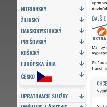
upratova
NITRIANSKY
dezinfek
ĎALŠIE
ŽILINSKÝ
BANSKOBYSTRICKÝ
PREŠOVSKÝ
Mali by 
KOŠICKÝ
vyprato
EURÓPSKA ÚNIA
Službu
franchi
ČESKO
CHCE
Vyplň
UPRATOVACIE SLUŽBY
Služb