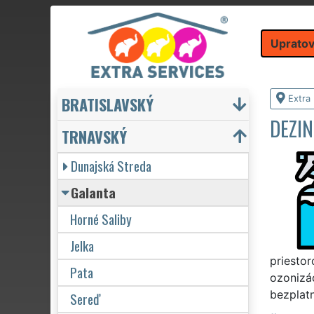
Upratov
BRATISLAVSKÝ
Extra
DEZIN
TRNAVSKÝ
Dunajská Streda
Galanta
Horné Saliby
Jelka
priestor
Pata
ozonizác
bezplatn
Sereď