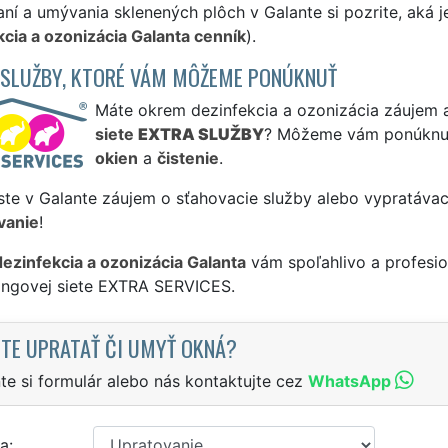
ní a umývania sklenených plôch v Galante si pozrite, aká 
cia a ozonizácia Galanta cenník
).
 SLUŽBY, KTORÉ VÁM MÔŽEME PONÚKNUŤ
Máte okrem dezinfekcia a ozonizácia záujem a
siete
EXTRA SLUŽBY
? Môžeme vám ponúknu
okien
a
čistenie
.
ste v Galante záujem o sťahovacie služby alebo vypratávac
vanie
!
dezinfekcia a ozonizácia Galanta
vám spoľahlivo a profesio
singovej siete EXTRA SERVICES.
TE UPRATAŤ ČI UMYŤ OKNÁ?
te si formulár alebo nás kontaktujte cez
WhatsApp
a