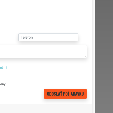
tnými
ený.