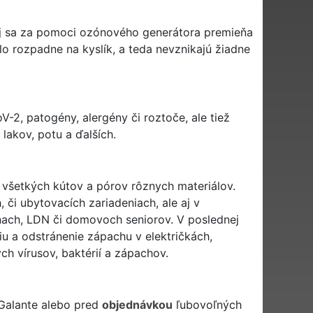
orej sa za pomoci ozónového generátora premieňa
lo rozpadne na kyslík, a teda nevznikajú žiadne
V-2, patogény, alergény či roztoče, ale tiež
 lakov, potu a ďalších.
do všetkých kútov a pórov rôznych materiálov.
 či ubytovacích zariadeniach, ale aj v
ňach, LDN či domovoch seniorov. V poslednej
u a odstránenie zápachu v električkách,
ch vírusov, baktérií a zápachov.
Galante alebo pred
objednávkou
ľubovoľných