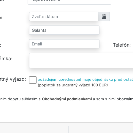
m
Telefón
ámka
tný výjazd
požadujem uprednostniť moju objednávku pred osta
(poplatok za urgentný výjazd 100 EUR)
ním dopytu súhlasím s
Obchodnými podmienkami
a som s nimi oboznám