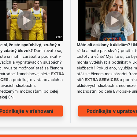
e si, že ste spoľahlivý, zručný a
Máte cit a sklony k úklidům?
Ukl
ky zdatný človek?
Domnievate sa,
ráda a máte pak skvělý pocit z t
ste si mohli zarábať a podnikať v
čistoty a vůně? Myslíte si, že by
vacích a vypratávacích službách?
mohla vydělávat a podnikat v úk
o, využite možnosť stať sa členom
službách? Pokud ano, využijte 
národnej franchisovej siete
EXTRA
stát se členem mezinárodní fran
ICES
a podnikajte v sťahovacích a
sítě
EXTRA SERVICES
a podnike
távacích službách s
úklidových službách s neomeze
edzenými možnosťami po celej
možnostmi po celé Evropské uni
kej únii.
Podnikajte v sťahovaní
Podnikajte v upratov