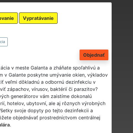
ovanie
Vypratávanie
cia
Objednať
izácia v meste Galanta a zháňate spoľahlivú a
ám v Galante poskytne umývanie okien, výkladov
tiť veľmi dôkladnú a odbornú dezinfekciu v
iť zápachov, vírusov, baktérií či parazitov?
vých generátorov vám zaistíme dokonalú
ií, hotelov, ubytovní, ale aj rôznych výrobných
etky svoje dopyty po tejto dezinfekcii a
môžete objednávať prostredníctvom centrálnej
lára
.