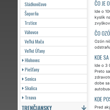
ČO JE 
Sládkovičovo
Ide o 10
Šoporňa
kyslík n
Trstice
zvyškové
Váhovce
ČO OZÓ
Veľká Mača
Ozón nič
odstraňu
Veľké Úľany
KDE SA
Hlohovec
Ide o 3 
Piešťany
Preto sa
zdravot
Senica
dobe sa 
Skalica
autobuso
Trnava
KDE PO
TRENČIANSKY
Pred ak