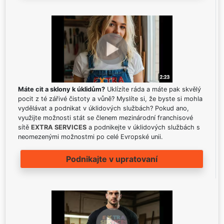
Máte cit a sklony k úklidům?
Uklízíte ráda a máte pak skvělý
pocit z té zářivé čistoty a vůně? Myslíte si, že byste si mohla
vydělávat a podnikat v úklidových službách? Pokud ano,
využijte možnosti stát se členem mezinárodní franchisové
sítě
EXTRA SERVICES
a podnikejte v úklidových službách s
neomezenými možnostmi po celé Evropské unii.
Podnikajte v upratovaní