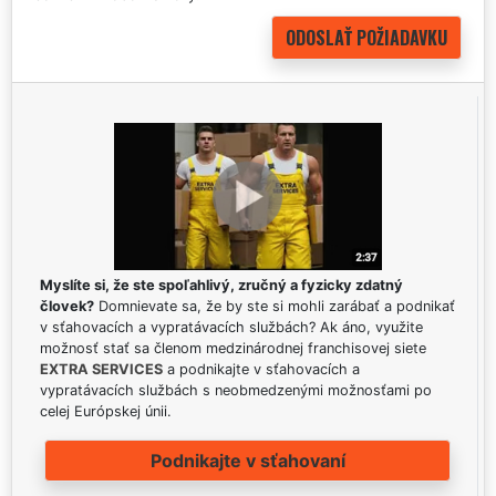
Myslíte si, že ste spoľahlivý, zručný a fyzicky zdatný
človek?
Domnievate sa, že by ste si mohli zarábať a podnikať
v sťahovacích a vypratávacích službách? Ak áno, využite
možnosť stať sa členom medzinárodnej franchisovej siete
EXTRA SERVICES
a podnikajte v sťahovacích a
vypratávacích službách s neobmedzenými možnosťami po
celej Európskej únii.
Podnikajte v sťahovaní