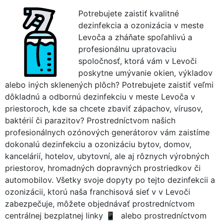
Potrebujete zaistiť kvalitné
dezinfekcia a ozonizácia v meste
Levoča a zháňate spoľahlivú a
profesionálnu upratovaciu
spoločnosť, ktorá vám v Levoči
poskytne umývanie okien, výkladov
alebo iných sklenených plôch? Potrebujete zaistiť veľmi
dôkladnú a odbornú dezinfekciu v meste Levoča v
priestoroch, kde sa chcete zbaviť zápachov, vírusov,
baktérií či parazitov? Prostredníctvom našich
profesionálnych ozónových generátorov vám zaistíme
dokonalú dezinfekciu a ozonizáciu bytov, domov,
kancelárií, hotelov, ubytovní, ale aj rôznych výrobných
priestorov, hromadných dopravných prostriedkov či
automobilov. Všetky svoje dopyty po tejto dezinfekcii a
ozonizácii, ktorú naša franchisová sieť v v Levoči
zabezpečuje, môžete objednávať prostredníctvom
centrálnej bezplatnej linky
alebo prostredníctvom