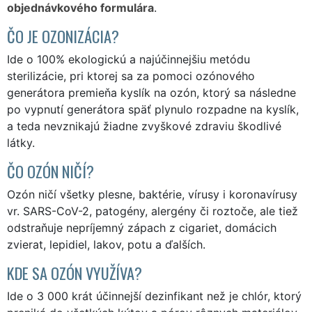
objednávkového formulára
.
ČO JE OZONIZÁCIA?
Ide o 100% ekologickú a najúčinnejšiu metódu
sterilizácie, pri ktorej sa za pomoci ozónového
generátora premieňa kyslík na ozón, ktorý sa následne
po vypnutí generátora späť plynulo rozpadne na kyslík,
a teda nevznikajú žiadne zvyškové zdraviu škodlivé
látky.
ČO OZÓN NIČÍ?
Ozón ničí všetky plesne, baktérie, vírusy i koronavírusy
vr. SARS-CoV-2, patogény, alergény či roztoče, ale tiež
odstraňuje nepríjemný zápach z cigariet, domácich
zvierat, lepidiel, lakov, potu a ďalších.
KDE SA OZÓN VYUŽÍVA?
Ide o 3 000 krát účinnejší dezinfikant než je chlór, ktorý