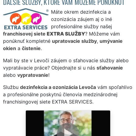
ĎALŠIE SLUŽBY, KTORÉ VÁM MÔŽEME PONÚKNUŤ
Máte okrem dezinfekcia a
ozonizácia záujem aj o iné
profesionálne služby našej
franchisovej siete
EXTRA SLUŽBY
? Môžeme vám
ponúknuť kompletné
upratovacie služby
,
umývanie
okien
a
čistenie
.
Mali by ste v Levoči záujem o sťahovacie služby alebo
vypratávacie práce? Objednajte si u nás
sťahovanie
alebo
vypratovanie
!
Službu
dezinfekcia a ozonizácia Levoča
vám spoľahlivo
a profesionálne poskytnú členovia medzinárodnej
franchisingovej siete EXTRA SERVICES.