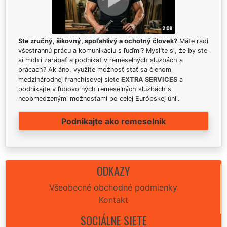
Ste zručný, šikovný, spoľahlivý a ochotný človek?
Máte radi
všestrannú prácu a komunikáciu s ľuďmi? Myslíte si, že by ste
si mohli zarábať a podnikať v remeselných službách a
prácach? Ak áno, využite možnosť stať sa členom
medzinárodnej franchisovej siete
EXTRA SERVICES
a
podnikajte v ľubovoľných remeselných službách s
neobmedzenými možnosťami po celej Európskej únii.
Podnikajte ako remeselník
ODKAZY
Všeobecné obchodné podmienky
Kontakt
SOCIÁLNE SIETE