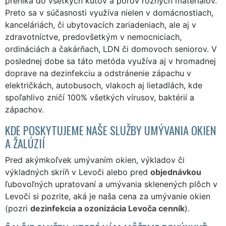
preniká do všetkých kútov a pórov rôznych materiálov.
Preto sa v súčasnosti využíva nielen v domácnostiach,
kanceláriách, či ubytovacích zariadeniach, ale aj v
zdravotníctve, predovšetkým v nemocniciach,
ordináciách a čakárňach, LDN či domovoch seniorov. V
poslednej dobe sa táto metóda využíva aj v hromadnej
doprave na dezinfekciu a odstránenie zápachu v
električkách, autobusoch, vlakoch aj lietadlách, kde
spoľahlivo zničí 100% všetkých vírusov, baktérií a
zápachov.
KDE POSKYTUJEME NAŠE SLUŽBY UMÝVANIA OKIEN
A ŽALÚZIÍ
Pred akýmkoľvek umývaním okien, výkladov či
výkladných skríň v Levoči alebo pred
objednávkou
ľubovoľných upratovaní a umývania sklenených plôch v
Levoči si pozrite, aká je naša cena za umývanie okien
(pozri
dezinfekcia a ozonizácia Levoča cenník
).