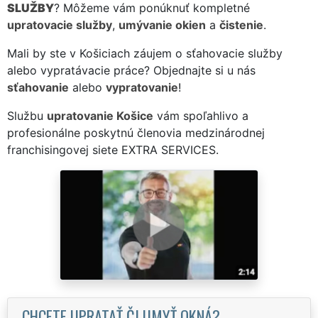
SLUŽBY
? Môžeme vám ponúknuť kompletné
upratovacie služby
,
umývanie okien
a
čistenie
.
Mali by ste v Košiciach záujem o sťahovacie služby
alebo vypratávacie práce? Objednajte si u nás
sťahovanie
alebo
vypratovanie
!
Službu
upratovanie Košice
vám spoľahlivo a
profesionálne poskytnú členovia medzinárodnej
franchisingovej siete EXTRA SERVICES.
CHCETE UPRATAŤ ČI UMYŤ OKNÁ?