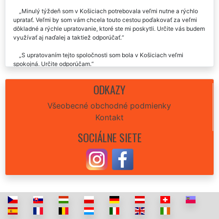
Minulý týždeň som v Košiciach potrebovala veľmi nutne a rýchlo
upratať. Veľmi by som vám chcela touto cestou poďakovať za veľmi
dôkladné a rýchle upratovanie, ktoré ste mi poskytli. Určite vás budem
využívať aj naďalej a taktiež odporúčať.
S upratovaním tejto spoločnosti som bola v Košiciach veľmi
spokojná. Určite odporúčam.
Skutočne paráda. Celé upratovanie u nás v Košiciach prebehlo
ODKAZY
úplne perfektne. Cena síce trošku vyššia, ale výsledok stál za to.
Rozhodne odporúčam každému vyskúšať.
Všeobecné obchodné podmienky
Kontakt
Už 2x som využila v Košiciach upratovanie tejto spoločnosti. Vždy
som bola maximálne spokojná. Ďakujem veľmi pekne.
SOCIÁLNE SIETE
Vynikajúca služba aj skúsenosť. Včera nám táto upratovacia firma
zaisťovala upratovanie našej nehnuteľnosti v Košiciach. Celý priebeh
upratovania bol úplne perfektný, sedela cena upratovania aj celý
dohovor. Za nás môžeme rozhodne odporučiť.