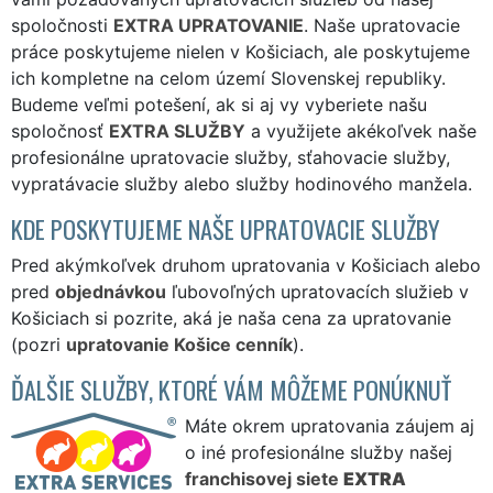
spoločnosti
EXTRA UPRATOVANIE
. Naše upratovacie
práce poskytujeme nielen v Košiciach, ale poskytujeme
ich kompletne na celom území Slovenskej republiky.
Budeme veľmi potešení, ak si aj vy vyberiete našu
spoločnosť
EXTRA SLUŽBY
a využijete akékoľvek naše
profesionálne upratovacie služby, sťahovacie služby,
vypratávacie služby alebo služby hodinového manžela.
KDE POSKYTUJEME NAŠE UPRATOVACIE SLUŽBY
Pred akýmkoľvek druhom upratovania v Košiciach alebo
pred
objednávkou
ľubovoľných upratovacích služieb v
Košiciach si pozrite, aká je naša cena za upratovanie
(pozri
upratovanie Košice cenník
).
ĎALŠIE SLUŽBY, KTORÉ VÁM MÔŽEME PONÚKNUŤ
Máte okrem upratovania záujem aj
o iné profesionálne služby našej
franchisovej siete
EXTRA