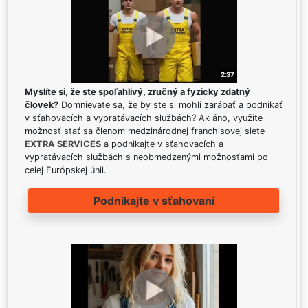
Myslíte si, že ste spoľahlivý, zručný a fyzicky zdatný
človek?
Domnievate sa, že by ste si mohli zarábať a podnikať
v sťahovacích a vypratávacích službách? Ak áno, využite
možnosť stať sa členom medzinárodnej franchisovej siete
EXTRA SERVICES
a podnikajte v sťahovacích a
vypratávacích službách s neobmedzenými možnosťami po
celej Európskej únii.
Podnikajte v sťahovaní