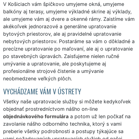
V Košiciach vám špičkovo umyjeme okná, umyjeme
balkóny aj terasy, umyjeme výkladné skrine aj výklady,
ale umyjeme vám aj dvere a okenné rámy. Zaistíme vám
akékoľvek jednorazové a generálne upratovanie
bytových priestorov, ale aj pravidelné upratovanie
nebytových priestorov. Postaráme sa vám o dôkladné a
precízne upratovanie po maľovaní, ale aj o upratovanie
po stavebných úpravách. Zaisťujeme nielen ručné
umývanie a upratovanie, ale poskytujeme aj
profesionálne strojové čistenie a umývanie
neobmedzene veľkých plôch.
VYCHÁDZAME VÁM V ÚSTRETY
Všetky naše upratovacie služby si môžete kedykoľvek
objednať prostredníctvom nášho on-line
objednávkového formulára
a potom už len počkať na
zavolanie nášho odborného technika, ktorý s vami
preberie všetky podrobnosti a postupy týkajúce sa
vami požadovaných upratovacích služieb od našej