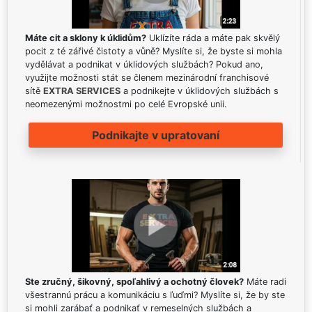
Máte cit a sklony k úklidům?
Uklízíte ráda a máte pak skvělý
pocit z té zářivé čistoty a vůně? Myslíte si, že byste si mohla
vydělávat a podnikat v úklidových službách? Pokud ano,
využijte možnosti stát se členem mezinárodní franchisové
sítě
EXTRA SERVICES
a podnikejte v úklidových službách s
neomezenými možnostmi po celé Evropské unii.
Podnikajte v upratovaní
Ste zručný, šikovný, spoľahlivý a ochotný človek?
Máte radi
všestrannú prácu a komunikáciu s ľuďmi? Myslíte si, že by ste
si mohli zarábať a podnikať v remeselných službách a