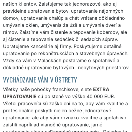
našich klientov. Zaisťujeme tak jednorazové, ako aj
pravidelné upratovanie bytov, upratovanie nájomných
domov, upratovanie chalúp a chát vrátane dôkladného
umývania okien, umývania žalúzií a umývania dverí a
rámov. Zaistíme vám čistenie a tepovanie kobercov, ale
aj čistenie a tepovanie sedačiek či sedacích súprav.
Upratujeme kancelárie aj firmy. Poskytujeme detailné
upratovanie po rekonštrukciách a stavebných úpravách.
Vždy sa vám v Malackách postaráme o spoľahlivé a
dôkladné upratovanie bytových i nebytových priestorov
VYCHÁDZAME VÁM V ÚSTRETY
Všetky naše pobočky franchisovej siete
EXTRA
UPRATOVANIE
sú poistené vo výške 40 000 EUR.
Všetci pracovníci sú zaškolení na to, aby vám kvalitne a
profesionálne poskytli nielen bežné jednorazové
upratovanie, ale aby vám rovnako kvalitne a spoľahlivo
zaistili napríklad vianočné upratovanie, jarné
upratovanie alebo veľkonočné upratovanie . Objednajte