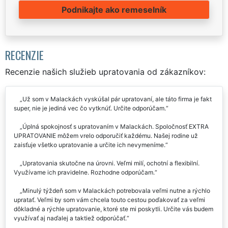
Podnikajte ako remeselník
RECENZIE
Recenzie našich služieb upratovania od zákazníkov:
Už som v Malackách vyskúšal pár upratovaní, ale táto firma je fakt
super, nie je jediná vec čo vytknúť. Určite odporúčam.
Úplná spokojnosť s upratovaním v Malackách. Spoločnosť EXTRA
UPRATOVANIE môžem vrelo odporučiť každému. Našej rodine už
zaisťuje všetko upratovanie a určite ich nevymeníme.
Upratovania skutočne na úrovni. Veľmi milí, ochotní a flexibilní.
Využívame ich pravidelne. Rozhodne odporúčam.
Minulý týždeň som v Malackách potrebovala veľmi nutne a rýchlo
upratať. Veľmi by som vám chcela touto cestou poďakovať za veľmi
dôkladné a rýchle upratovanie, ktoré ste mi poskytli. Určite vás budem
využívať aj naďalej a taktiež odporúčať.