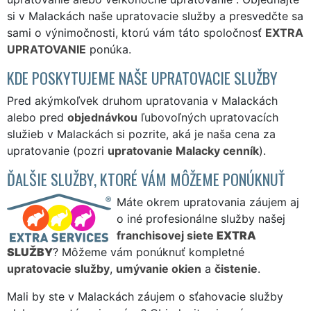
si v Malackách naše upratovacie služby a presvedčte sa
sami o výnimočnosti, ktorú vám táto spoločnosť
EXTRA
UPRATOVANIE
ponúka.
KDE POSKYTUJEME NAŠE UPRATOVACIE SLUŽBY
Pred akýmkoľvek druhom upratovania v Malackách
alebo pred
objednávkou
ľubovoľných upratovacích
služieb v Malackách si pozrite, aká je naša cena za
upratovanie (pozri
upratovanie Malacky cenník
).
ĎALŠIE SLUŽBY, KTORÉ VÁM MÔŽEME PONÚKNUŤ
Máte okrem upratovania záujem aj
o iné profesionálne služby našej
franchisovej siete
EXTRA
SLUŽBY
? Môžeme vám ponúknuť kompletné
upratovacie služby
,
umývanie okien
a
čistenie
.
Mali by ste v Malackách záujem o sťahovacie služby