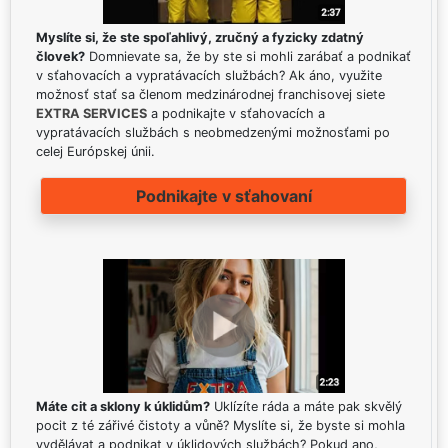
Myslíte si, že ste spoľahlivý, zručný a fyzicky zdatný
človek?
Domnievate sa, že by ste si mohli zarábať a podnikať
v sťahovacích a vypratávacích službách? Ak áno, využite
možnosť stať sa členom medzinárodnej franchisovej siete
EXTRA SERVICES
a podnikajte v sťahovacích a
vypratávacích službách s neobmedzenými možnosťami po
celej Európskej únii.
Podnikajte v sťahovaní
Máte cit a sklony k úklidům?
Uklízíte ráda a máte pak skvělý
pocit z té zářivé čistoty a vůně? Myslíte si, že byste si mohla
vydělávat a podnikat v úklidových službách? Pokud ano,