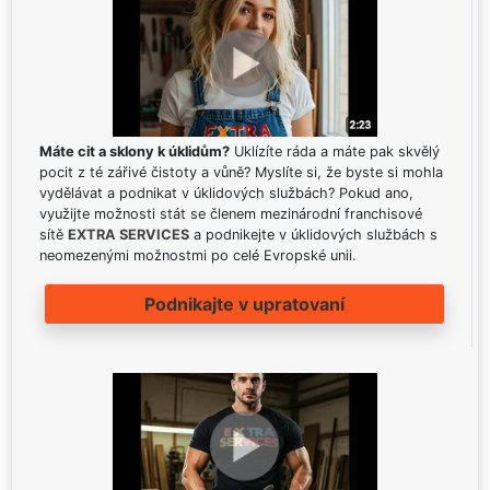
Máte cit a sklony k úklidům?
Uklízíte ráda a máte pak skvělý
pocit z té zářivé čistoty a vůně? Myslíte si, že byste si mohla
vydělávat a podnikat v úklidových službách? Pokud ano,
využijte možnosti stát se členem mezinárodní franchisové
sítě
EXTRA SERVICES
a podnikejte v úklidových službách s
neomezenými možnostmi po celé Evropské unii.
Podnikajte v upratovaní