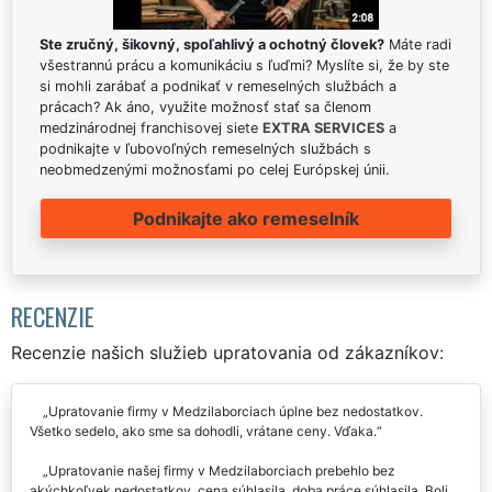
Ste zručný, šikovný, spoľahlivý a ochotný človek?
Máte radi
všestrannú prácu a komunikáciu s ľuďmi? Myslíte si, že by ste
si mohli zarábať a podnikať v remeselných službách a
prácach? Ak áno, využite možnosť stať sa členom
medzinárodnej franchisovej siete
EXTRA SERVICES
a
podnikajte v ľubovoľných remeselných službách s
neobmedzenými možnosťami po celej Európskej únii.
Podnikajte ako remeselník
RECENZIE
Recenzie našich služieb upratovania od zákazníkov:
Upratovanie firmy v Medzilaborciach úplne bez nedostatkov.
Všetko sedelo, ako sme sa dohodli, vrátane ceny. Vďaka.
Upratovanie našej firmy v Medzilaborciach prebehlo bez
akýchkoľvek nedostatkov, cena súhlasila, doba práce súhlasila. Boli