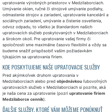
upratovanie výrobných priestorov v Medzilaborciach.
Umývanie okien, ručné či strojové umývanie podlahy,
odmastenie strojov a zariadení, upratovanie kancelárií a
sociálnych zariadení, umývanie a čistenie osvetlenia,
odvoz odpadu, to všetko je štandardom našich
upratovacích služieb poskytovaných v Medzilaborciach
a širokom okolí. Pre upratovanie vašej firmy či
spoločnosti sme maximálne časovo flexibilní a vždy sa
budeme snažiť prispôsobiť vašim požiadavkám
týkajúcim sa upratovania firiem.
KDE POSKYTUJEME NAŠE UPRATOVACIE SLUŽBY
Pred akýmkoľvek druhom upratovania v
Medzilaborciach alebo pred
objednávkou
ľubovoľných
upratovacích služieb v Medzilaborciach si pozrite, aká
je naša cena za upratovanie (pozri
upratovanie firiem
Medzilaborce cenník
).
ĎALŠIE SLUŽBY, KTORÉ VÁM MÔŽEME PONÚKNUŤ