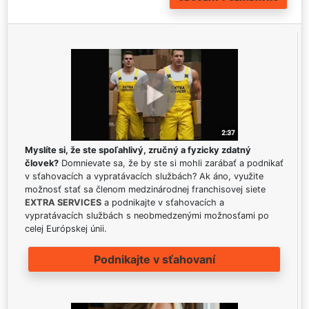
Myslíte si, že ste spoľahlivý, zručný a fyzicky zdatný
človek?
Domnievate sa, že by ste si mohli zarábať a podnikať
v sťahovacích a vypratávacích službách? Ak áno, využite
možnosť stať sa členom medzinárodnej franchisovej siete
EXTRA SERVICES
a podnikajte v sťahovacích a
vypratávacích službách s neobmedzenými možnosťami po
celej Európskej únii.
Podnikajte v sťahovaní