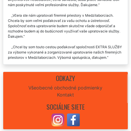
nám poskytnuté veľmi profesionálne služby. Ďakujeme.
Včera ste nám upratovali firemné priestory v Medzilaborciach.
Chcela by som veľmi poďakovať za vašu ochotu a ústretovosť.
Spoločnosť extra upratovanie budem skutočne všade odporúčať a
rozhodne budem aj do budúcnosti využívať vaše upratovacie služby.
Ďakujem.
Chcel by som touto cestou poďakovať spoločnosti EXTRA SLUŽBY
za výborne vykonané a zorganizované upratovanie našich firemných
priestorov v Medzilaborciach. Výborná spolupráca, ďakujem.
Každoročné generálne upratovanie firmy si objednávame už
niekoľko rokov u spoločnosti EXTRA UKLÍZENÍ v Medzilaborciach.
ODKAZY
Chcel by som ich touto cestou pochváliť za ich ochotu, veľmi
ústretovú komunikáciu, dôkladnosť a perfektný prístup k svojej práci,
Všeobecné obchodné podmienky
ktorú nám poskytujú. Rozhodne odporúčam túto upratovaciu firmu .
Kontakt
Ďakujem za upratovanie firmy, ktoré ste nám zaistili minulý týždeň.
SOCIÁLNE SIETE
Odporúčam.