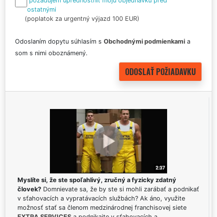
požadujem uprednostniť moju objednávku pred
ostatnými
(poplatok za urgentný výjazd 100 EUR)
Odoslaním dopytu súhlasím s
Obchodnými podmienkami
a
som s nimi oboznámený.
Myslíte si, že ste spoľahlivý, zručný a fyzicky zdatný
človek?
Domnievate sa, že by ste si mohli zarábať a podnikať
v sťahovacích a vypratávacích službách? Ak áno, využite
možnosť stať sa členom medzinárodnej franchisovej siete
EXTRA SERVICES
a podnikajte v sťahovacích a