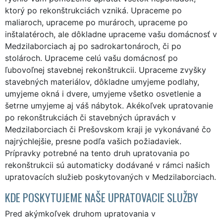
ktorý po rekonštrukciách vzniká. Upraceme po
maliaroch, upraceme po murároch, upraceme po
inštalatéroch, ale dôkladne upraceme vašu domácnosť v
Medzilaborciach aj po sadrokartonároch, či po
stolároch. Upraceme celú vašu domácnosť po
ľubovoľnej stavebnej rekonštrukcii. Upraceme zvyšky
stavebných materiálov, dôkladne umyjeme podlahy,
umyjeme okná i dvere, umyjeme všetko osvetlenie a
šetrne umyjeme aj váš nábytok. Akékoľvek upratovanie
po rekonštrukciách či stavebných úpravách v
Medzilaborciach či Prešovskom kraji je vykonávané čo
najrýchlejšie, presne podľa vašich požiadaviek.
Prípravky potrebné na tento druh upratovania po
rekonštrukcii sú automaticky dodávané v rámci našich
upratovacích služieb poskytovaných v Medzilaborciach.
KDE POSKYTUJEME NAŠE UPRATOVACIE SLUŽBY
Pred akýmkoľvek druhom upratovania v