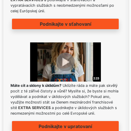
vypratávacích službách s neobmedzenými možnosťami po
celej Európskej únii.
Podnikajte v sťahovaní
Máte cit a sklony k úklidům?
Uklízíte ráda a máte pak skvělý
pocit z té zářivé čistoty a vůně? Myslíte si, že byste si mohla
vydělávat a podnikat v úklidových službách? Pokud ano,
využijte možnosti stát se členem mezinárodní franchisové
sítě
EXTRA SERVICES
a podnikejte v úklidových službách s
neomezenými možnostmi po celé Evropské unii.
Podnikajte v upratovaní