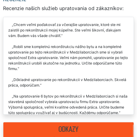
Recenzie našich služieb upratovania od zákazníkov:
Chcem veľmi poďakovať za včerajšie upratovanie, ktoré ste mi
zaistili po rekonštrukcii mojej kúpeľne. Ste veľmi šikovní, ďakujem
vám. Budem vás všade chváliť.
Robili sme kompletnú rekonštrukciu nášho bytu a na kompletné
upratovanie po tejto rekonštrukcii v Medzilaborciach sme si vybrali
spoločnosť Extra upratovanie. Veľmi nám pomohli, upratovanie po tejto
rekonštrukcii urobili skutočne na jednotku. Určite odporúčame túto
firmu.
Dôkladné upratovanie po rekonštrukcii v Medzilaborciach. Skvelá
práca, odporúčam.
Na upratovanie 6 bytov po rekonštrukcii v Medzilaborciach si naša
stavebná spoločnosť vybrala upratovaciu firmu Extra upratovanie.
Výborná spolupráca, veľmi kvalitne odvedená práca. Určite budeme
túto spoluprácu využívať aj v budúcnosti. Každému odporúčame.
Veľmi kvalitne vykonané upratovanie po rekonštrukcii v
ODKAZY
Medzilaborciach. Budem rozhodne využívať aj naďalej.