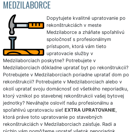
MEDZILABORCE
Dopytujete kvalitné upratovanie po
rekonštrukciách v meste
Medzilaborce a zháňate spoľahlivú
spoločnosť s profesionálnym
prístupom, ktorá vám tieto
upratovacie služby v
Medzilaborciach poskytne? Potrebujete v
Medzilaborciach dôkladne upratať byt po rekonštrukcii?
Potrebujete v Medzilaborciach poriadne upratať dom po
rekonštrukcii? Potrebujete v Medzilaborciach alebo v
okolí upratať svoju domácnosť od všetkého neporiadku,
ktorý vznikol po stavebnej rekonštrukcii vašej bytovej
jednotky? Neváhajte osloviť našu profesionálnu a
spoľahlivú upratovaciu sieť
EXTRA UPRATOVANIE
,
ktorá práve toto upratovanie po stavebných
rekonštrukciách v Medzilaborciach zaisťuje. Radi a
rýchlo vám pomôžeme upratať všetok neporiadok,