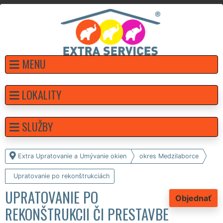
MENU
LOKALITY
SLUŽBY
Extra Upratovanie a Umývanie okien
okres Medzilaborce
Upratovanie po rekonštrukciách
UPRATOVANIE PO
Objednať
REKONŠTRUKCII ČI PRESTAVBE