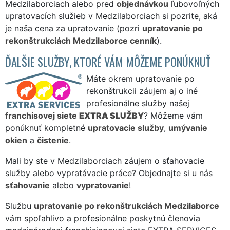
Medzilaborciach alebo pred
objednávkou
ľubovoľných
upratovacích služieb v Medzilaborciach si pozrite, aká
je naša cena za upratovanie (pozri
upratovanie po
rekonštrukciách Medzilaborce cenník
).
ĎALŠIE SLUŽBY, KTORÉ VÁM MÔŽEME PONÚKNUŤ
Máte okrem upratovanie po
rekonštrukcii záujem aj o iné
profesionálne služby našej
franchisovej siete
EXTRA SLUŽBY
? Môžeme vám
ponúknuť kompletné
upratovacie služby
,
umývanie
okien
a
čistenie
.
Mali by ste v Medzilaborciach záujem o sťahovacie
služby alebo vypratávacie práce? Objednajte si u nás
sťahovanie
alebo
vypratovanie
!
Službu
upratovanie po rekonštrukciách Medzilaborce
vám spoľahlivo a profesionálne poskytnú členovia