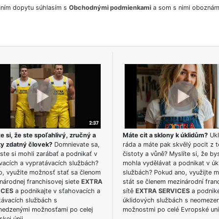
ním dopytu súhlasím s
Obchodnými podmienkami
a som s nimi oboznám
e si, že ste spoľahlivý, zručný a
Máte cit a sklony k úklidům?
Ukl
ky zdatný človek?
Domnievate sa,
ráda a máte pak skvělý pocit z t
ste si mohli zarábať a podnikať v
čistoty a vůně? Myslíte si, že by
vacích a vypratávacích službách?
mohla vydělávat a podnikat v úk
o, využite možnosť stať sa členom
službách? Pokud ano, využijte 
národnej franchisovej siete
EXTRA
stát se členem mezinárodní fran
ICES
a podnikajte v sťahovacích a
sítě
EXTRA SERVICES
a podnike
távacích službách s
úklidových službách s neomeze
edzenými možnosťami po celej
možnostmi po celé Evropské uni
kej únii.