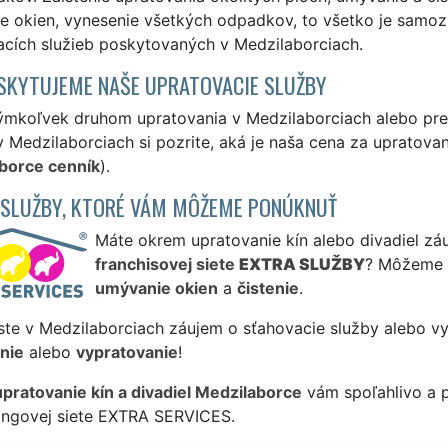
e okien, vynesenie všetkých odpadkov, to všetko je samozr
acích služieb poskytovaných v Medzilaborciach.
SKYTUJEME NAŠE UPRATOVACIE SLUŽBY
ýmkoľvek druhom upratovania v Medzilaborciach alebo pr
v Medzilaborciach si pozrite, aká je naša cena za upratova
borce cenník
).
 SLUŽBY, KTORÉ VÁM MÔŽEME PONÚKNUŤ
Máte okrem upratovanie kín alebo divadiel záu
franchisovej siete
EXTRA SLUŽBY
? Môžeme 
umývanie okien
a
čistenie
.
ste v Medzilaborciach záujem o sťahovacie služby alebo vy
nie
alebo
vypratovanie
!
upratovanie kín a divadiel Medzilaborce
vám spoľahlivo a p
singovej siete EXTRA SERVICES.