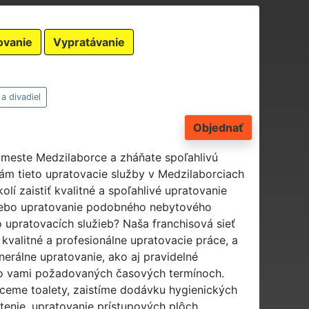
ovanie
Vypratávanie
a divadiel
Objednať
v meste Medzilaborce a zháňate spoľahlivú
ám tieto upratovacie služby v Medzilaborciach
lí zaistiť kvalitné a spoľahlivé upratovanie
alebo upratovanie podobného nebytového
upratovacích služieb? Naša franchisová sieť
valitné a profesionálne upratovacie práce, a
erálne upratovanie, ako aj pravidelné
 vo vami požadovaných časových termínoch.
ceme toalety, zaistíme dodávku hygienických
stenie, upratovanie prístupových plôch,