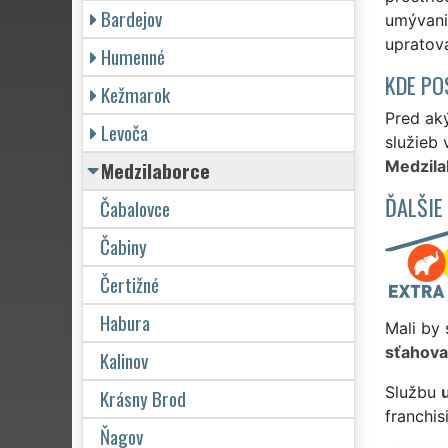
Bardejov
umývani
upratov
Humenné
KDE PO
Kežmarok
Pred ak
Levoča
služieb 
Medzilaborce
Medzila
ĎALŠIE
Čabalovce
Čabiny
Čertižné
Habura
Mali by 
sťahova
Kalinov
Službu
Krásny Brod
franchi
Ňagov