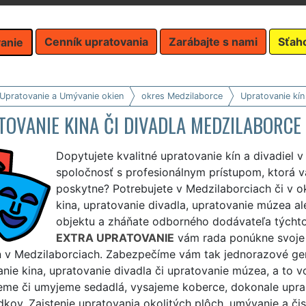
Cenník upratovania
Zarábajte s nami
Sťah
anie
 Upratovanie a Umývanie okien
okres Medzilaborce
Upratovanie kín 
OVANIE KINA ČI DIVADLA MEDZILABORCE
Dopytujete kvalitné upratovanie kín a divadiel 
spoločnosť s profesionálnym prístupom, ktorá v
poskytne? Potrebujete v Medzilaborciach či v oko
kina, upratovanie divadla, upratovanie múzea 
objektu a zháňate odborného dodávateľa týchto 
EXTRA UPRATOVANIE
vám rada ponúkne svoje k
n v Medzilaborciach. Zabezpečíme vám tak jednorazové gen
anie kina, upratovanie divadla či upratovanie múzea, a to
eme či umyjeme sedadlá, vysajeme koberce, dokonale upra
dkov. Zaistenie upratovania okolitých plôch, umývanie a či