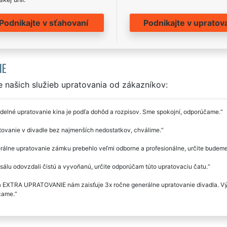
Podnikajte v sťahovaní
Podnikajte v upratov
IE
 našich služieb upratovania od zákazníkov:
delné upratovanie kina je podľa dohôd a rozpisov. Sme spokojní, odporúčame.
ovanie v divadle bez najmenších nedostatkov, chválime.
álne upratovanie zámku prebehlo veľmi odborne a profesionálne, určite budeme
sálu odovzdali čistú a vyvoňanú, určite odporúčam túto upratovaciu čatu.
a EXTRA UPRATOVANIE nám zaisťuje 3x ročne generálne upratovanie divadla. Výb
čame.