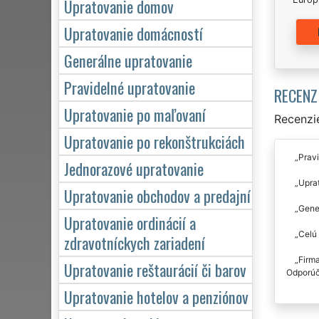
Upratovanie domov
Upratovanie domácností
Generálne upratovanie
Pravidelné upratovanie
RECENZ
Upratovanie po maľovaní
Recenzie
Upratovanie po rekonštrukciách
Pravi
Jednorazové upratovanie
Uprat
Upratovanie obchodov a predajní
Gener
Upratovanie ordinácií a
Celú 
zdravotníckych zariadení
Firm
Upratovanie reštaurácií či barov
Odporú
Upratovanie hotelov a penziónov