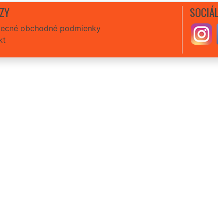
ZY
SOCIÁL
ecné obchodné podmienky
kt