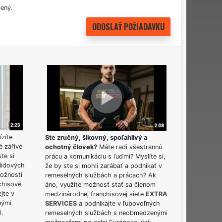
ený.
ízíte
Ste zručný, šikovný, spoľahlivý a
é zářivé
ochotný človek?
Máte radi všestrannú
ste si
prácu a komunikáciu s ľuďmi? Myslíte si,
lidových
že by ste si mohli zarábať a podnikať v
možnosti
remeselných službách a prácach? Ak
chisové
áno, využite možnosť stať sa členom
jte v
medzinárodnej franchisovej siete
EXTRA
nými
SERVICES
a podnikajte v ľubovoľných
i.
remeselných službách s neobmedzenými