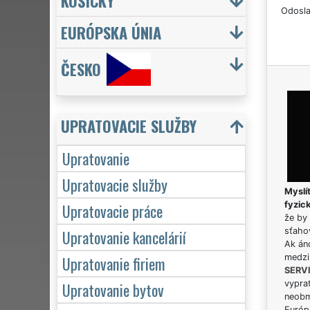
KOŠICKÝ
Odosla
EURÓPSKA ÚNIA
ČESKO
UPRATOVACIE SLUŽBY
Upratovanie
Upratovacie služby
Myslít
Upratovacie práce
fyzic
že by 
Upratovanie kancelárií
sťaho
Ak án
Upratovanie firiem
medzi
SERV
Upratovanie bytov
vypra
neobm
Európs