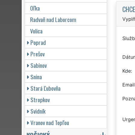
Oľka
CHCE
Radvaň nad Laborcom
Vyplň
Volica
Služb
Poprad
Prešov
Dátu
Sabinov
Kde
Snina
Email
Stará Ľubovňa
Stropkov
Pozn
Svidník
Urgen
Vranov nad Topľou