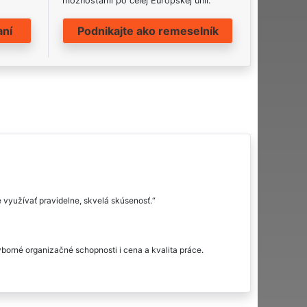
možnosťami po celej Európskej únii.
aní
Podnikajte ako remeselník
 využívať pravidelne, skvelá skúsenosť.
orné organizačné schopnosti i cena a kvalita práce.