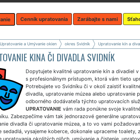
Cenník upratovania
Zarábajte s nami
Sťah
anie
 Upratovanie a Umývanie okien
okres Svidník
Upratovanie kín a diva
OVANIE KINA ČI DIVADLA SVIDNÍK
Dopytujete kvalitné upratovanie kín a divadiel 
s profesionálnym prístupom, ktorá vám tieto up
Potrebujete vo Svidníku či v okolí zaistiť kvalit
divadla, upratovanie múzea alebo upratovanie
odborného dodávateľa týchto upratovacích služ
UPRATOVANIE
vám rada ponúkne svoje kvalitné 
íku. Zabezpečíme vám tak jednorazové generálne upratovan
anie divadla či upratovanie múzea, a to vo vami požadova
 sedadlá, vysajeme koberce, dokonale upraceme toalety, z
e upratovania okolitých plôch, umývanie a čistenie, uprato