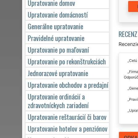
Upratovanie domov
Upratovanie domácností
Generálne upratovanie
RECENZ
Pravidelné upratovanie
Recenzie
Upratovanie po maľovaní
Upratovanie po rekonštrukciách
Celú 
Jednorazové upratovanie
Firm
Odporú
Upratovanie obchodov a predajní
Gener
Upratovanie ordinácií a
Pravi
zdravotníckych zariadení
Uprat
Upratovanie reštaurácií či barov
Upratovanie hotelov a penziónov