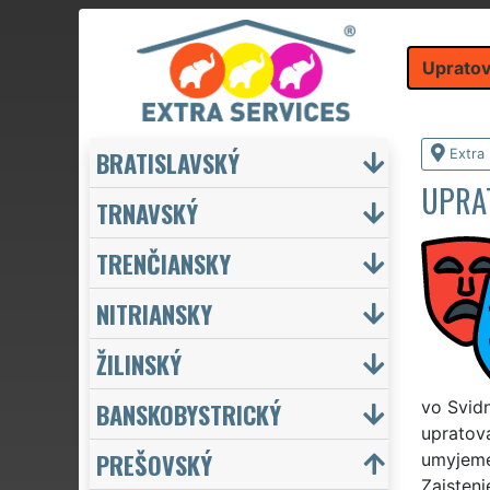
Upratov
BRATISLAVSKÝ
Extra
UPRAT
TRNAVSKÝ
TRENČIANSKY
NITRIANSKY
ŽILINSKÝ
BANSKOBYSTRICKÝ
vo Svidn
upratov
PREŠOVSKÝ
umyjeme
Zaisteni