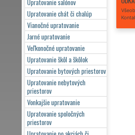
ODKA
Upratovanie salónov
Všeob
Upratovanie chát či chalúp
Konta
Vianočné upratovanie
Jarné upratovanie
Veľkonočné upratovanie
Upratovanie škôl a škôlok
Upratovanie bytových priestorov
Upratovanie nebytových
priestorov
Vonkajšie upratovanie
Upratovanie spoločných
priestorov
Upratovanie po akciách či