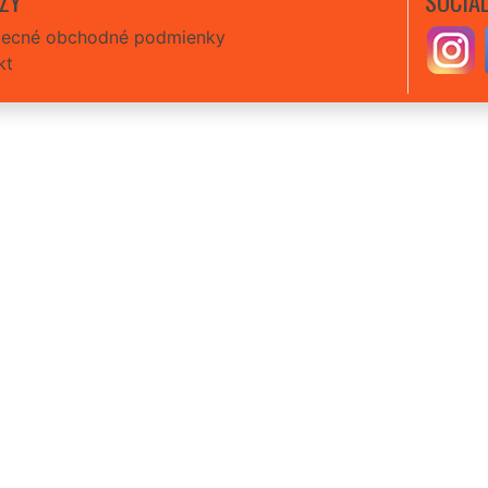
ZY
SOCIÁL
ecné obchodné podmienky
kt