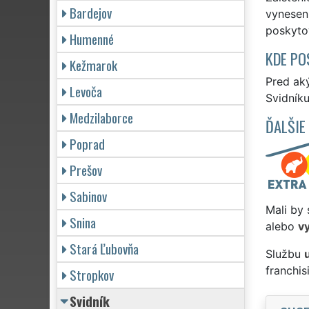
Bardejov
vyneseni
poskyto
Humenné
KDE PO
Kežmarok
Pred ak
Levoča
Svidníku
Medzilaborce
ĎALŠIE
Poprad
Prešov
Sabinov
Mali by 
Snina
alebo
v
Stará Ľubovňa
Službu
franchi
Stropkov
Svidník