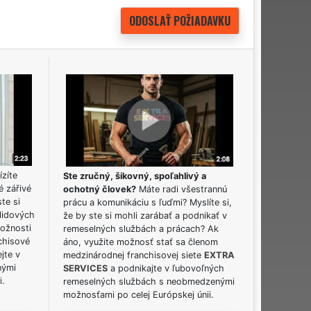
ízíte
Ste zručný, šikovný, spoľahlivý a
é zářivé
ochotný človek?
Máte radi všestrannú
ste si
prácu a komunikáciu s ľuďmi? Myslíte si,
lidových
že by ste si mohli zarábať a podnikať v
možnosti
remeselných službách a prácach? Ak
chisové
áno, využite možnosť stať sa členom
jte v
medzinárodnej franchisovej siete
EXTRA
nými
SERVICES
a podnikajte v ľubovoľných
i.
remeselných službách s neobmedzenými
možnosťami po celej Európskej únii.