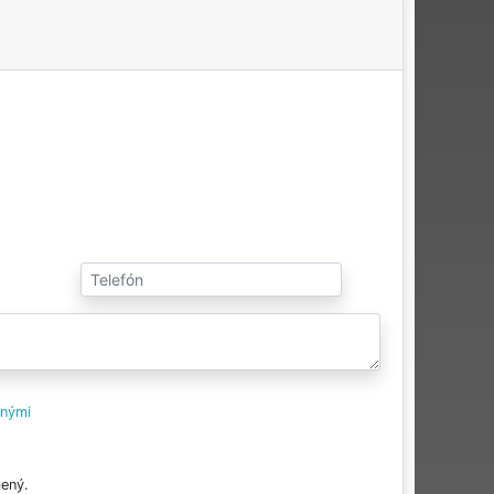
tnými
ený.