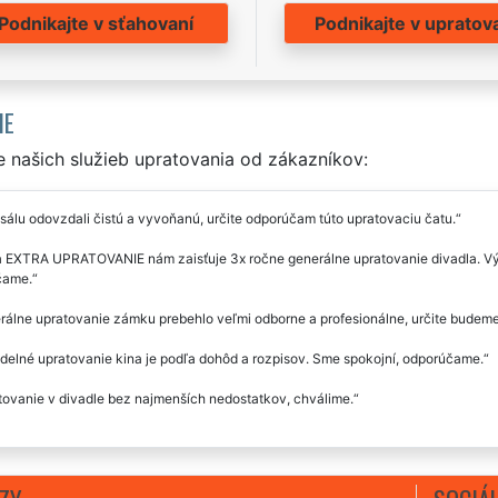
Podnikajte v sťahovaní
Podnikajte v upratov
IE
 našich služieb upratovania od zákazníkov:
sálu odovzdali čistú a vyvoňanú, určite odporúčam túto upratovaciu čatu.
a EXTRA UPRATOVANIE nám zaisťuje 3x ročne generálne upratovanie divadla. Výb
čame.
álne upratovanie zámku prebehlo veľmi odborne a profesionálne, určite budeme
delné upratovanie kina je podľa dohôd a rozpisov. Sme spokojní, odporúčame.
ovanie v divadle bez najmenších nedostatkov, chválime.