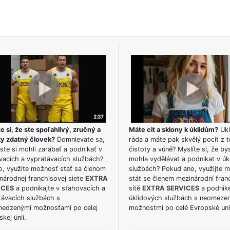
e si, že ste spoľahlivý, zručný a
Máte cit a sklony k úklidům?
Ukl
ky zdatný človek?
Domnievate sa,
ráda a máte pak skvělý pocit z t
ste si mohli zarábať a podnikať v
čistoty a vůně? Myslíte si, že by
vacích a vypratávacích službách?
mohla vydělávat a podnikat v úk
o, využite možnosť stať sa členom
službách? Pokud ano, využijte 
národnej franchisovej siete
EXTRA
stát se členem mezinárodní fran
ICES
a podnikajte v sťahovacích a
sítě
EXTRA SERVICES
a podnike
távacích službách s
úklidových službách s neomeze
edzenými možnosťami po celej
možnostmi po celé Evropské uni
kej únii.