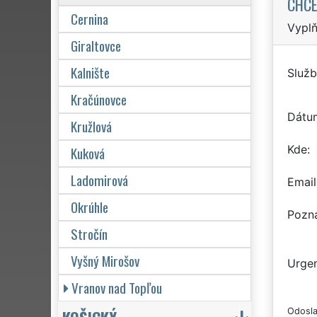
CHCE
Cernina
Vyplň
Giraltovce
Kalnište
Služb
Kračúnovce
Dátu
Kružlová
Kde
Kuková
Ladomirová
Email
Okrúhle
Pozn
Stročín
Vyšný Mirošov
Urgen
Vranov nad Topľou
Odosla