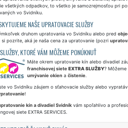
e všetkých odpadkov, to všetko je samozrejmosťou pri pos
vaných vo Svidníku.
SKYTUJEME NAŠE UPRATOVACIE SLUŽBY
ýmkoľvek druhom upratovania vo Svidníku alebo pred
obj
 si pozrite, aká je naša cena za upratovanie (pozri
upratova
 SLUŽBY, KTORÉ VÁM MÔŽEME PONÚKNUŤ
Máte okrem upratovanie kín alebo divadiel záu
franchisovej siete
EXTRA SLUŽBY
? Môžeme 
umývanie okien
a
čistenie
.
ste vo Svidníku záujem o sťahovacie služby alebo vypratáv
ypratovanie
!
upratovanie kín a divadiel Svidník
vám spoľahlivo a profesi
singovej siete EXTRA SERVICES.