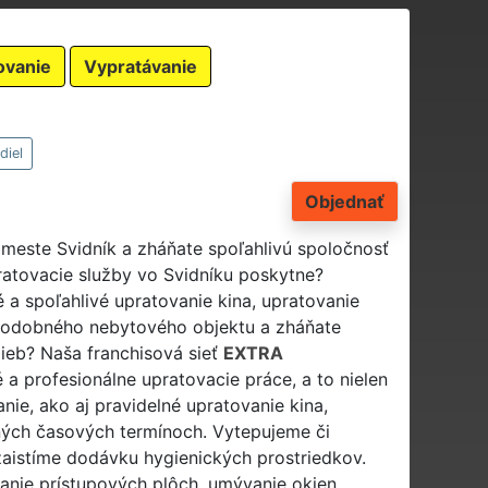
ovanie
Vypratávanie
diel
Objednať
v meste Svidník a zháňate spoľahlivú spoločnosť
ratovacie služby vo Svidníku poskytne?
né a spoľahlivé upratovanie kina, upratovanie
 podobného nebytového objektu a zháňate
ieb? Naša franchisová sieť
EXTRA
a profesionálne upratovacie práce, a to nielen
ie, ako aj pravidelné upratovanie kina,
ných časových termínoch. Vytepujeme či
aistíme dodávku hygienických prostriedkov.
vanie prístupových plôch, umývanie okien,