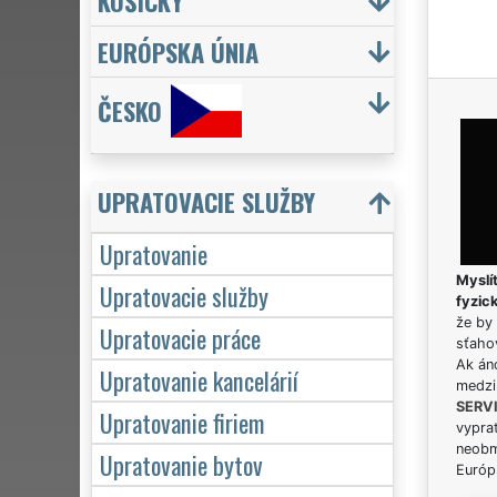
KOŠICKÝ
EURÓPSKA ÚNIA
ČESKO
UPRATOVACIE SLUŽBY
Upratovanie
Myslít
Upratovacie služby
fyzic
že by 
Upratovacie práce
sťaho
Ak án
Upratovanie kancelárií
medzi
SERV
Upratovanie firiem
vypra
neobm
Upratovanie bytov
Európs