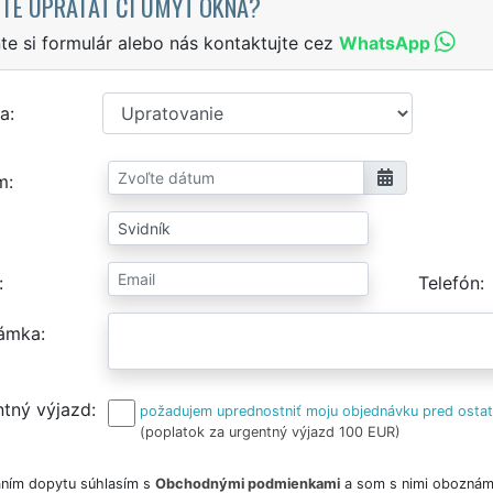
TE UPRATAŤ ČI UMYŤ OKNÁ?
te si formulár alebo nás kontaktujte cez
WhatsApp
a
m
Telefón
ámka
tný výjazd
požadujem uprednostniť moju objednávku pred osta
(poplatok za urgentný výjazd 100 EUR)
ním dopytu súhlasím s
Obchodnými podmienkami
a som s nimi oboznám