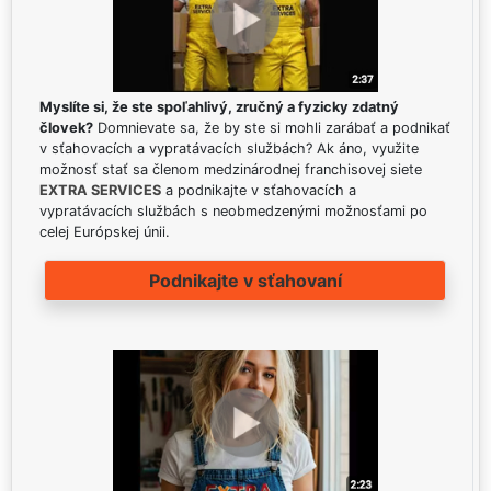
Myslíte si, že ste spoľahlivý, zručný a fyzicky zdatný
človek?
Domnievate sa, že by ste si mohli zarábať a podnikať
v sťahovacích a vypratávacích službách? Ak áno, využite
možnosť stať sa členom medzinárodnej franchisovej siete
EXTRA SERVICES
a podnikajte v sťahovacích a
vypratávacích službách s neobmedzenými možnosťami po
celej Európskej únii.
Podnikajte v sťahovaní