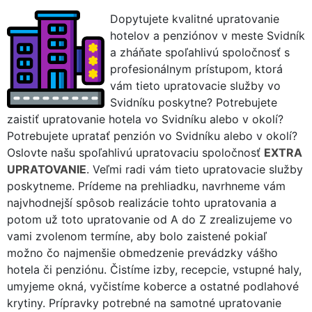
Dopytujete kvalitné upratovanie
hotelov a penziónov v meste Svidník
a zháňate spoľahlivú spoločnosť s
profesionálnym prístupom, ktorá
vám tieto upratovacie služby vo
Svidníku poskytne? Potrebujete
zaistiť upratovanie hotela vo Svidníku alebo v okolí?
Potrebujete upratať penzión vo Svidníku alebo v okolí?
Oslovte našu spoľahlivú upratovaciu spoločnosť
EXTRA
UPRATOVANIE
. Veľmi radi vám tieto upratovacie služby
poskytneme. Prídeme na prehliadku, navrhneme vám
najvhodnejší spôsob realizácie tohto upratovania a
potom už toto upratovanie od A do Z zrealizujeme vo
vami zvolenom termíne, aby bolo zaistené pokiaľ
možno čo najmenšie obmedzenie prevádzky vášho
hotela či penziónu. Čistíme izby, recepcie, vstupné haly,
umyjeme okná, vyčistíme koberce a ostatné podlahové
krytiny. Prípravky potrebné na samotné upratovanie