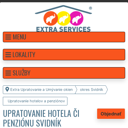
MENU
LOKALITY
SLUŽBY
Extra Upratovanie a Umývanie okien
okres Svidník
Upratovanie hotelov a penziónov
UPRATOVANIE HOTELA ČI
Objednať
PENZIÓNU SVIDNÍK