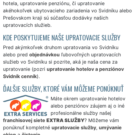
hotela, upratovanie penziónu, či upratovanie
akéhokoľvek ubytovacieho zariadenia vo Svidníku alebo
Prešovskom kraji sú súčasťou dodávky našich
upratovacích služieb.
KDE POSKYTUJEME NAŠE UPRATOVACIE SLUŽBY
Pred akýmkoľvek druhom upratovania vo Svidníku
alebo pred
objednávkou
ľubovoľných upratovacích
služieb vo Svidníku si pozrite, aká je naša cena za
upratovanie (pozri
upratovanie hotelov a penziónov
Svidník cenník
).
ĎALŠIE SLUŽBY, KTORÉ VÁM MÔŽEME PONÚKNUŤ
Máte okrem upratovanie hotelov
alebo penziónov záujem aj o iné
profesionálne služby našej
franchisovej siete
EXTRA SLUŽBY
? Môžeme vám
ponúknuť kompletné
upratovacie služby
,
umývanie
okien
a
čistenie
.