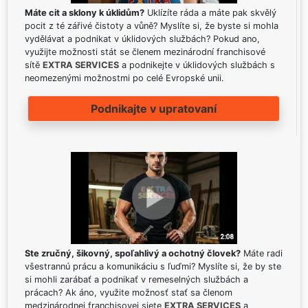
Máte cit a sklony k úklidům?
Uklízíte ráda a máte pak skvělý
pocit z té zářivé čistoty a vůně? Myslíte si, že byste si mohla
vydělávat a podnikat v úklidových službách? Pokud ano,
využijte možnosti stát se členem mezinárodní franchisové
sítě
EXTRA SERVICES
a podnikejte v úklidových službách s
neomezenými možnostmi po celé Evropské unii.
Podnikajte v upratovaní
Ste zručný, šikovný, spoľahlivý a ochotný človek?
Máte radi
všestrannú prácu a komunikáciu s ľuďmi? Myslíte si, že by ste
si mohli zarábať a podnikať v remeselných službách a
prácach? Ak áno, využite možnosť stať sa členom
medzinárodnej franchisovej siete
EXTRA SERVICES
a