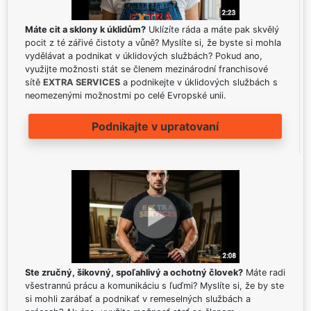
Máte cit a sklony k úklidům?
Uklízíte ráda a máte pak skvělý
pocit z té zářivé čistoty a vůně? Myslíte si, že byste si mohla
vydělávat a podnikat v úklidových službách? Pokud ano,
využijte možnosti stát se členem mezinárodní franchisové
sítě
EXTRA SERVICES
a podnikejte v úklidových službách s
neomezenými možnostmi po celé Evropské unii.
Podnikajte v upratovaní
Ste zručný, šikovný, spoľahlivý a ochotný človek?
Máte radi
všestrannú prácu a komunikáciu s ľuďmi? Myslíte si, že by ste
si mohli zarábať a podnikať v remeselných službách a