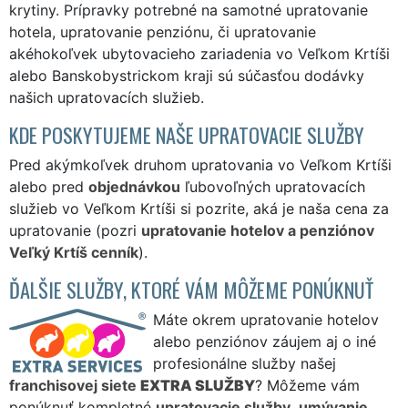
krytiny. Prípravky potrebné na samotné upratovanie
hotela, upratovanie penziónu, či upratovanie
akéhokoľvek ubytovacieho zariadenia vo Veľkom Krtíši
alebo Banskobystrickom kraji sú súčasťou dodávky
našich upratovacích služieb.
KDE POSKYTUJEME NAŠE UPRATOVACIE SLUŽBY
Pred akýmkoľvek druhom upratovania vo Veľkom Krtíši
alebo pred
objednávkou
ľubovoľných upratovacích
služieb vo Veľkom Krtíši si pozrite, aká je naša cena za
upratovanie (pozri
upratovanie hotelov a penziónov
Veľký Krtíš cenník
).
ĎALŠIE SLUŽBY, KTORÉ VÁM MÔŽEME PONÚKNUŤ
Máte okrem upratovanie hotelov
alebo penziónov záujem aj o iné
profesionálne služby našej
franchisovej siete
EXTRA SLUŽBY
? Môžeme vám
ponúknuť kompletné
upratovacie služby
,
umývanie