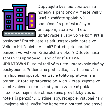
Dopytujete kvalitné upratovanie
hotelov a penziónov v meste Veľký
Krtíš a zháňate spoľahlivú
spoločnosť s profesionálnym
prístupom, ktorá vám tieto
upratovacie služby vo Veľkom Krtíši
poskytne? Potrebujete zaistiť upratovanie hotela vo
Veľkom Krtíši alebo v okolí? Potrebujete upratať
penzión vo Veľkom Krtíši alebo v okolí? Oslovte našu
spoľahlivú upratovaciu spoločnosť
EXTRA
UPRATOVANIE
. Veľmi radi vám tieto upratovacie služby
poskytneme. Prídeme na prehliadku, navrhneme vám
najvhodnejší spôsob realizácie tohto upratovania a
potom už toto upratovanie od A do Z zrealizujeme vo
vami zvolenom termíne, aby bolo zaistené pokiaľ
možno čo najmenšie obmedzenie prevádzky vášho
hotela či penziónu. Čistíme izby, recepcie, vstupné haly,
umyjeme okná, vyčistíme koberce a ostatné podlahové