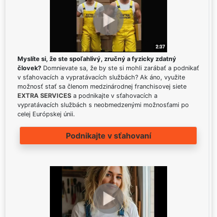
Myslíte si, že ste spoľahlivý, zručný a fyzicky zdatný
človek?
Domnievate sa, že by ste si mohli zarábať a podnikať
v sťahovacích a vypratávacích službách? Ak áno, využite
možnosť stať sa členom medzinárodnej franchisovej siete
EXTRA SERVICES
a podnikajte v sťahovacích a
vypratávacích službách s neobmedzenými možnosťami po
celej Európskej únii.
Podnikajte v sťahovaní