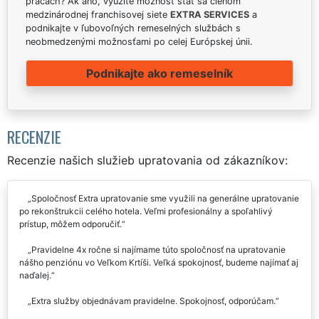
prácach? Ak áno, využite možnosť stať sa členom
medzinárodnej franchisovej siete
EXTRA SERVICES
a
podnikajte v ľubovoľných remeselných službách s
neobmedzenými možnosťami po celej Európskej únii.
Podnikajte ako remeselník
RECENZIE
Recenzie našich služieb upratovania od zákazníkov:
Spoločnosť Extra upratovanie sme využili na generálne upratovanie
po rekonštrukcii celého hotela. Veľmi profesionálny a spoľahlivý
prístup, môžem odporučiť.
Pravidelne 4x ročne si najímame túto spoločnosť na upratovanie
nášho penziónu vo Veľkom Krtíši. Veľká spokojnosť, budeme najímať aj
naďalej.
Extra služby objednávam pravidelne. Spokojnosť, odporúčam.