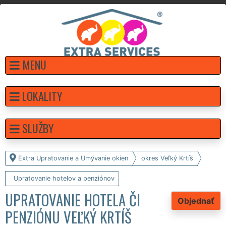
MENU
LOKALITY
SLUŽBY
Extra Upratovanie a Umývanie okien
okres Veľký Krtíš
Upratovanie hotelov a penziónov
UPRATOVANIE HOTELA ČI
Objednať
PENZIÓNU VEĽKÝ KRTÍŠ