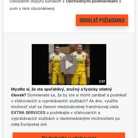
Odoslaním dopytu súhlasím s
Obchodnými podmienkami
a
som s nimi oboznámený.
Myslíte si, že ste spoľahlivý, zručný a fyzicky zdatný
človek?
Domnievate sa, že by ste si mohli zarábať a podnikať
v sťahovacích a vypratávacích službách? Ak áno, využite
možnosť stať sa členom medzinárodnej franchisovej siete
EXTRA SERVICES
a podnikajte v sťahovacích a
vypratávacích službách s neobmedzenými možnosťami po
celej Európskej únii.