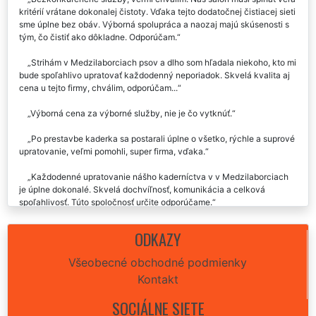
kritérií vrátane dokonalej čistoty. Vďaka tejto dodatočnej čistiacej sieti
sme úplne bez obáv. Výborná spolupráca a naozaj majú skúsenosti s
tým, čo čistiť ako dôkladne. Odporúčam.
Strihám v Medzilaborciach psov a dlho som hľadala niekoho, kto mi
bude spoľahlivo upratovať každodenný neporiadok. Skvelá kvalita aj
cena u tejto firmy, chválim, odporúčam...
Výborná cena za výborné služby, nie je čo vytknúť.
Po prestavbe kaderka sa postarali úplne o všetko, rýchle a suprové
upratovanie, veľmi pomohli, super firma, vďaka.
Každodenné upratovanie nášho kaderníctva v v Medzilaborciach
je úplne dokonalé. Skvelá dochvíľnosť, komunikácia a celková
spoľahlivosť. Túto spoločnosť určite odporúčame.
ODKAZY
Všeobecné obchodné podmienky
Kontakt
SOCIÁLNE SIETE