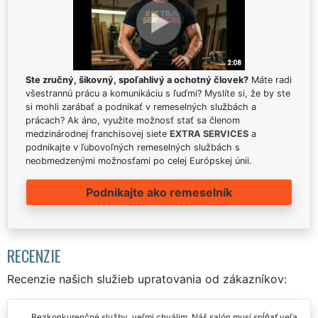
Ste zručný, šikovný, spoľahlivý a ochotný človek?
Máte radi
všestrannú prácu a komunikáciu s ľuďmi? Myslíte si, že by ste
si mohli zarábať a podnikať v remeselných službách a
prácach? Ak áno, využite možnosť stať sa členom
medzinárodnej franchisovej siete
EXTRA SERVICES
a
podnikajte v ľubovoľných remeselných službách s
neobmedzenými možnosťami po celej Európskej únii.
Podnikajte ako remeselník
RECENZIE
Recenzie našich služieb upratovania od zákazníkov:
Bezkonkurenčné služby, veľmi chválim. Náš salón musí spĺňať veľa