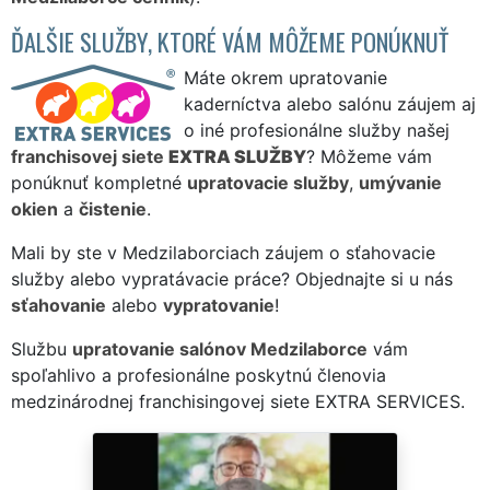
ĎALŠIE SLUŽBY, KTORÉ VÁM MÔŽEME PONÚKNUŤ
Máte okrem upratovanie
kaderníctva alebo salónu záujem aj
o iné profesionálne služby našej
franchisovej siete
EXTRA SLUŽBY
? Môžeme vám
ponúknuť kompletné
upratovacie služby
,
umývanie
okien
a
čistenie
.
Mali by ste v Medzilaborciach záujem o sťahovacie
služby alebo vypratávacie práce? Objednajte si u nás
sťahovanie
alebo
vypratovanie
!
Službu
upratovanie salónov Medzilaborce
vám
spoľahlivo a profesionálne poskytnú členovia
medzinárodnej franchisingovej siete EXTRA SERVICES.