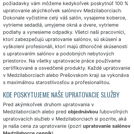
požiadavky vám môžeme kedykoľvek poskytnúť 100 %
upratovanie akýchkoľvek salónovv Medzilaborciach.
Dokonale vyčistíme celý váš salón, vysajeme koberce,
vytrieme sedadlá, umyjeme okná a dvere, vytrieme
podlahy a vynesieme odpadky. Všetci naši pracovníci,
ktorí zabezpečujú upratovanie salónov, sú skúsení a
vyškolení profesionáli, ktorí majú dlhoročné skúsenosti
s upratovaním salónov a podobných nebytových
priestorov. Na všetky upratovacie práce používame
certifikované a osvedčené produkty. Každé upratovanie
v Medzilaborciach alebo Prešovskom kraji sa vykonáva
s maximálnou starostlivosťou a profesionalitou.
KDE POSKYTUJEME NAŠE UPRATOVACIE SLUŽBY
Pred akýmkoľvek druhom upratovania v
Medzilaborciach alebo pred
objednávkou
ľubovoľných
upratovacích služieb v Medzilaborciach si pozrite, aká
je naša cena za upratovanie (pozri
upratovanie salónov
Medzilaborce cenník
).