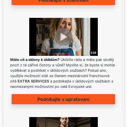
Podnikajte v sťahovaní
Máte cit a sklony k úklidům?
Uklízíte ráda a máte pak skvělý
pocit z té zářivé čistoty a vůně? Myslíte si, že byste si mohla
vydělávat a podnikat v úklidových službách? Pokud ano,
využijte možnosti stát se členem mezinárodní franchisové
sítě
EXTRA SERVICES
a podnikejte v úklidových službách s
neomezenými možnostmi po celé Evropské unii.
Podnikajte v upratovaní