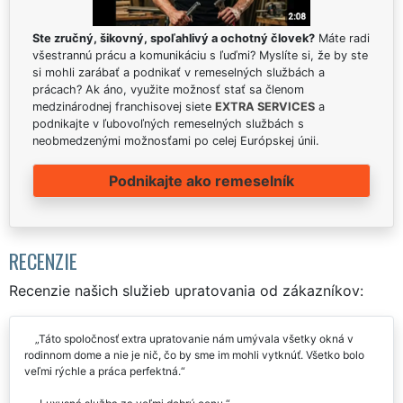
Ste zručný, šikovný, spoľahlivý a ochotný človek?
Máte radi
všestrannú prácu a komunikáciu s ľuďmi? Myslíte si, že by ste
si mohli zarábať a podnikať v remeselných službách a
prácach? Ak áno, využite možnosť stať sa členom
medzinárodnej franchisovej siete
EXTRA SERVICES
a
podnikajte v ľubovoľných remeselných službách s
neobmedzenými možnosťami po celej Európskej únii.
Podnikajte ako remeselník
RECENZIE
Recenzie našich služieb upratovania od zákazníkov:
Táto spoločnosť extra upratovanie nám umývala všetky okná v
rodinnom dome a nie je nič, čo by sme im mohli vytknúť. Všetko bolo
veľmi rýchle a práca perfektná.