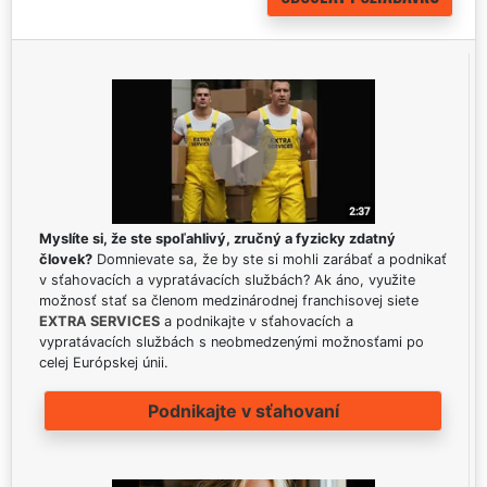
Myslíte si, že ste spoľahlivý, zručný a fyzicky zdatný
človek?
Domnievate sa, že by ste si mohli zarábať a podnikať
v sťahovacích a vypratávacích službách? Ak áno, využite
možnosť stať sa členom medzinárodnej franchisovej siete
EXTRA SERVICES
a podnikajte v sťahovacích a
vypratávacích službách s neobmedzenými možnosťami po
celej Európskej únii.
Podnikajte v sťahovaní