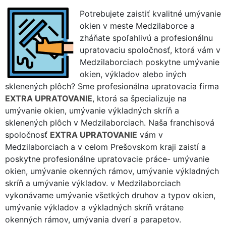
Potrebujete zaistiť kvalitné umývanie
okien v meste Medzilaborce a
zháňate spoľahlivú a profesionálnu
upratovaciu spoločnosť, ktorá vám v
Medzilaborciach poskytne umývanie
okien, výkladov alebo iných
sklenených plôch? Sme profesionálna upratovacia firma
EXTRA UPRATOVANIE
, ktorá sa špecializuje na
umývanie okien, umývanie výkladných skríň a
sklenených plôch v Medzilaborciach. Naša franchisová
spoločnosť
EXTRA UPRATOVANIE
vám v
Medzilaborciach a v celom Prešovskom kraji zaistí a
poskytne profesionálne upratovacie práce- umývanie
okien, umývanie okenných rámov, umývanie výkladných
skríň a umývanie výkladov. v Medzilaborciach
vykonávame umývanie všetkých druhov a typov okien,
umývanie výkladov a výkladných skríň vrátane
okenných rámov, umývania dverí a parapetov.