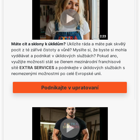
Máte cit a sklony k úklidům?
Uklízíte ráda a máte pak skvělý
pocit z té zářivé čistoty a vůně? Myslíte si, že byste si mohla
vydělávat a podnikat v úklidových službách? Pokud ano,
využijte možnosti stát se členem mezinárodní franchisové
sítě
EXTRA SERVICES
a podnikejte v úklidových službách s
neomezenými možnostmi po celé Evropské unii.
Podnikajte v upratovaní