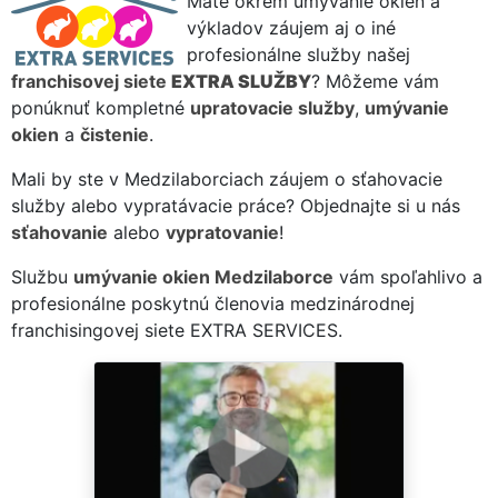
Máte okrem umývanie okien a
výkladov záujem aj o iné
profesionálne služby našej
franchisovej siete
EXTRA SLUŽBY
? Môžeme vám
ponúknuť kompletné
upratovacie služby
,
umývanie
okien
a
čistenie
.
Mali by ste v Medzilaborciach záujem o sťahovacie
služby alebo vypratávacie práce? Objednajte si u nás
sťahovanie
alebo
vypratovanie
!
Službu
umývanie okien Medzilaborce
vám spoľahlivo a
profesionálne poskytnú členovia medzinárodnej
franchisingovej siete EXTRA SERVICES.