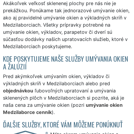
Akákoľvek veľkosť sklenenej plochy pre nás nie je
prekážkou. Ponúkame tak jednorazové umývanie okien,
ako aj pravidelné umývanie okien a výkladných skríň v
Medzilaborciach. Všetky prípravky potrebné na
umývanie okien, výkladov, parapetov či dverí sú
súčasťou dodávky našich upratovacích služieb, ktoré v
Medzilaborciach poskytujeme.
KDE POSKYTUJEME NAŠE SLUŽBY UMÝVANIA OKIEN
A ŽALÚZIÍ
Pred akýmkoľvek umývaním okien, výkladov či
výkladných skríň v Medzilaborciach alebo pred
objednávkou
ľubovoľných upratovaní a umývania
sklenených plôch v Medzilaborciach si pozrite, aká je
naša cena za umývanie okien (pozri
umývanie okien
Medzilaborce cenník
).
ĎALŠIE SLUŽBY, KTORÉ VÁM MÔŽEME PONÚKNUŤ