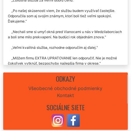
Luxusná služba za veľmi dobrú cenu.
Po našej skúsenosti viem, že službu budem využívať častejšie.
Odporučila som aj svojim známym, ktorí boli tiež veľmi spokojní.
Ďakujeme.
Nechali sme si umyť okná pred Vianocami u nás v Medzilaborciach
a boli sme milo prekvapení. Na budúci rok objednám znova.
Veľmi kvalitná služba, rozhodne odporučím aj ďalej.
Môžem firmu EXTRA UPRATOVANIE len odporučiť. Nie je možné
čokoľvek vytknúť, bezpochyby najlepšia firma v okrese.
Skvelý servis, odporúčam.
ODKAZY
v Medzilaborciach sme si nechali umyť všetky okná v našom byte a
Všeobecné obchodné podmienky
sme za to radi, nabudúce už len táto supr firma.
Kontakt
Využili sme služby tejto spoločnosti v Medzilaborciach a môžeme
SOCIÁLNE SIETE
len a len odporučiť.
Parádna služba za solídnu cenu.