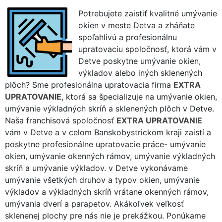
Potrebujete zaistiť kvalitné umývanie
okien v meste Detva a zháňate
spoľahlivú a profesionálnu
upratovaciu spoločnosť, ktorá vám v
Detve poskytne umývanie okien,
výkladov alebo iných sklenených
plôch? Sme profesionálna upratovacia firma
EXTRA
UPRATOVANIE
, ktorá sa špecializuje na umývanie okien,
umývanie výkladných skríň a sklenených plôch v Detve.
Naša franchisová spoločnosť
EXTRA UPRATOVANIE
vám v Detve a v celom Banskobystrickom kraji zaistí a
poskytne profesionálne upratovacie práce- umývanie
okien, umývanie okenných rámov, umývanie výkladných
skríň a umývanie výkladov. v Detve vykonávame
umývanie všetkých druhov a typov okien, umývanie
výkladov a výkladných skríň vrátane okenných rámov,
umývania dverí a parapetov. Akákoľvek veľkosť
sklenenej plochy pre nás nie je prekážkou. Ponúkame