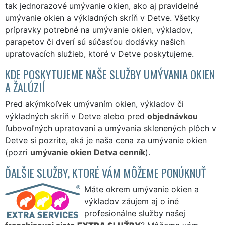
tak jednorazové umývanie okien, ako aj pravidelné
umývanie okien a výkladných skríň v Detve. Všetky
prípravky potrebné na umývanie okien, výkladov,
parapetov či dverí sú súčasťou dodávky našich
upratovacích služieb, ktoré v Detve poskytujeme.
KDE POSKYTUJEME NAŠE SLUŽBY UMÝVANIA OKIEN
A ŽALÚZIÍ
Pred akýmkoľvek umývaním okien, výkladov či
výkladných skríň v Detve alebo pred
objednávkou
ľubovoľných upratovaní a umývania sklenených plôch v
Detve si pozrite, aká je naša cena za umývanie okien
(pozri
umývanie okien Detva cenník
).
ĎALŠIE SLUŽBY, KTORÉ VÁM MÔŽEME PONÚKNUŤ
Máte okrem umývanie okien a
výkladov záujem aj o iné
profesionálne služby našej