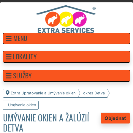
MENU
LOKALITY
SLUŽBY
Extra Upratovanie a Umývanie okien
okres Detva
Umývanie okien
UMÝVANIE OKIEN A ŽALÚZIÍ
Objednať
DETVA