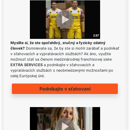
Myslíte si, že ste spoľahlivý, zručný a fyzicky zdatný
človek?
Domnievate sa, že by ste si mohli zarábať a podnikať
v sťahovacích a vypratávacích službách? Ak áno, využite
možnosť stať sa členom medzinárodnej franchisovej siete
EXTRA SERVICES
a podnikajte v sťahovacích a
vypratávacích službách s neobmedzenými možnosťami po
celej Európskej únii.
Podnikajte v sťahovaní