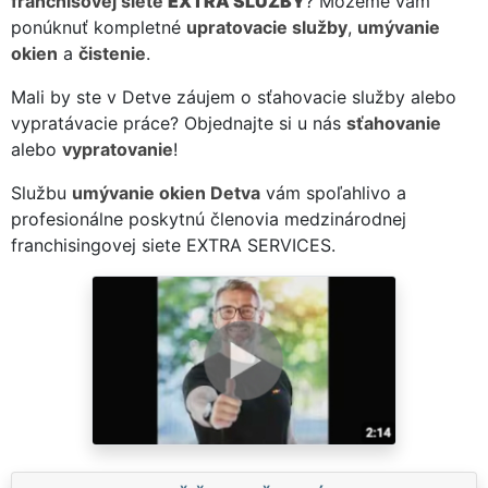
franchisovej siete
EXTRA SLUŽBY
? Môžeme vám
ponúknuť kompletné
upratovacie služby
,
umývanie
okien
a
čistenie
.
Mali by ste v Detve záujem o sťahovacie služby alebo
vypratávacie práce? Objednajte si u nás
sťahovanie
alebo
vypratovanie
!
Službu
umývanie okien Detva
vám spoľahlivo a
profesionálne poskytnú členovia medzinárodnej
franchisingovej siete EXTRA SERVICES.