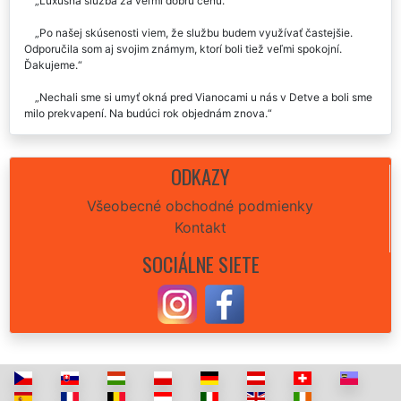
Luxusná služba za veľmi dobrú cenu.
Po našej skúsenosti viem, že službu budem využívať častejšie.
Odporučila som aj svojim známym, ktorí boli tiež veľmi spokojní.
Ďakujeme.
Nechali sme si umyť okná pred Vianocami u nás v Detve a boli sme
milo prekvapení. Na budúci rok objednám znova.
Veľmi kvalitná služba, rozhodne odporučím aj ďalej.
ODKAZY
Môžem firmu EXTRA UPRATOVANIE len odporučiť. Nie je možné
čokoľvek vytknúť, bezpochyby najlepšia firma v okrese.
Všeobecné obchodné podmienky
Kontakt
v Detve sme si nechali umyť všetky okná v našom byte a sme za to
radi, nabudúce už len táto supr firma.
SOCIÁLNE SIETE
Využili sme služby tejto spoločnosti v Detve a môžeme len a len
odporučiť.