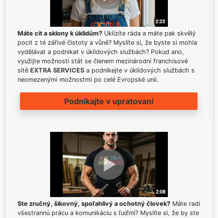
Máte cit a sklony k úklidům?
Uklízíte ráda a máte pak skvělý
pocit z té zářivé čistoty a vůně? Myslíte si, že byste si mohla
vydělávat a podnikat v úklidových službách? Pokud ano,
využijte možnosti stát se členem mezinárodní franchisové
sítě
EXTRA SERVICES
a podnikejte v úklidových službách s
neomezenými možnostmi po celé Evropské unii.
Podnikajte v upratovaní
Ste zručný, šikovný, spoľahlivý a ochotný človek?
Máte radi
všestrannú prácu a komunikáciu s ľuďmi? Myslíte si, že by ste