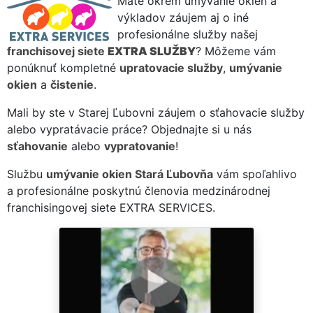
Máte okrem umývanie okien a
výkladov záujem aj o iné
profesionálne služby našej
franchisovej siete
EXTRA SLUŽBY
? Môžeme vám
ponúknuť kompletné
upratovacie služby
,
umývanie
okien
a
čistenie
.
Mali by ste v Starej Ľubovni záujem o sťahovacie služby
alebo vypratávacie práce? Objednajte si u nás
sťahovanie
alebo
vypratovanie
!
Službu
umývanie okien Stará Ľubovňa
vám spoľahlivo
a profesionálne poskytnú členovia medzinárodnej
franchisingovej siete EXTRA SERVICES.