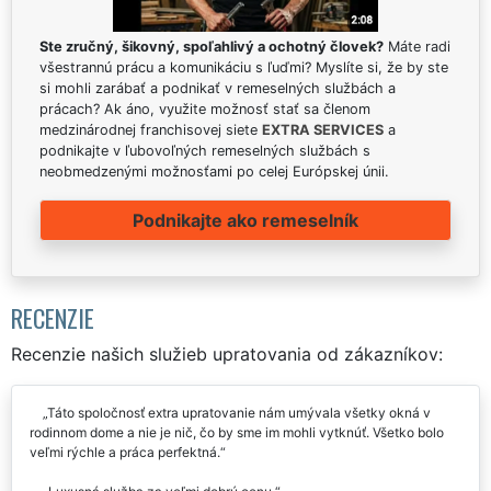
Ste zručný, šikovný, spoľahlivý a ochotný človek?
Máte radi
všestrannú prácu a komunikáciu s ľuďmi? Myslíte si, že by ste
si mohli zarábať a podnikať v remeselných službách a
prácach? Ak áno, využite možnosť stať sa členom
medzinárodnej franchisovej siete
EXTRA SERVICES
a
podnikajte v ľubovoľných remeselných službách s
neobmedzenými možnosťami po celej Európskej únii.
Podnikajte ako remeselník
RECENZIE
Recenzie našich služieb upratovania od zákazníkov:
Táto spoločnosť extra upratovanie nám umývala všetky okná v
rodinnom dome a nie je nič, čo by sme im mohli vytknúť. Všetko bolo
veľmi rýchle a práca perfektná.