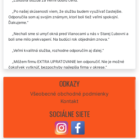
Luxusná služba za veľmi dobrú cenu.
Po našej skúsenosti viem, že službu budem využívať častejšie.
Odporučila som aj svojim známym, ktorí boli tiež veľmi spokojní.
Ďakujeme.
Nechali sme si umyť okná pred Vianocami u nás v Starej Ľubovni a
boli sme milo prekvapení. Na budúci rok objednám znova.
Veľmi kvalitná služba, rozhodne odporučím aj ďalej.
Môžem firmu EXTRA UPRATOVANIE len odporučiť. Nie je možné
čokoľvek vytknúť, bezpochyby najlepšia firma v okrese.
v Starej Ľubovni sme si nechali umyť všetky okná v našom byte a
ODKAZY
sme za to radi, nabudúce už len táto supr firma.
Všeobecné obchodné podmienky
Využili sme služby tejto spoločnosti v Starej Ľubovni a môžeme len
Kontakt
a len odporučiť.
SOCIÁLNE SIETE
Skvelý servis, odporúčam.
Parádna služba za solídnu cenu.