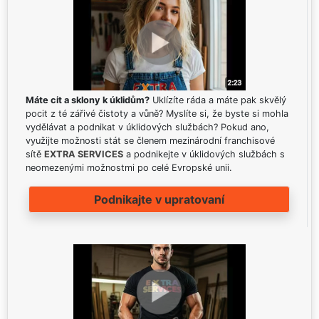
Máte cit a sklony k úklidům?
Uklízíte ráda a máte pak skvělý
pocit z té zářivé čistoty a vůně? Myslíte si, že byste si mohla
vydělávat a podnikat v úklidových službách? Pokud ano,
využijte možnosti stát se členem mezinárodní franchisové
sítě
EXTRA SERVICES
a podnikejte v úklidových službách s
neomezenými možnostmi po celé Evropské unii.
Podnikajte v upratovaní