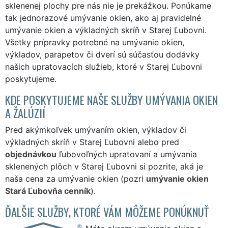
sklenenej plochy pre nás nie je prekážkou. Ponúkame
tak jednorazové umývanie okien, ako aj pravidelné
umývanie okien a výkladných skríň v Starej Ľubovni.
Všetky prípravky potrebné na umývanie okien,
výkladov, parapetov či dverí sú súčasťou dodávky
našich upratovacích služieb, ktoré v Starej Ľubovni
poskytujeme.
KDE POSKYTUJEME NAŠE SLUŽBY UMÝVANIA OKIEN
A ŽALÚZIÍ
Pred akýmkoľvek umývaním okien, výkladov či
výkladných skríň v Starej Ľubovni alebo pred
objednávkou
ľubovoľných upratovaní a umývania
sklenených plôch v Starej Ľubovni si pozrite, aká je
naša cena za umývanie okien (pozri
umývanie okien
Stará Ľubovňa cenník
).
ĎALŠIE SLUŽBY, KTORÉ VÁM MÔŽEME PONÚKNUŤ