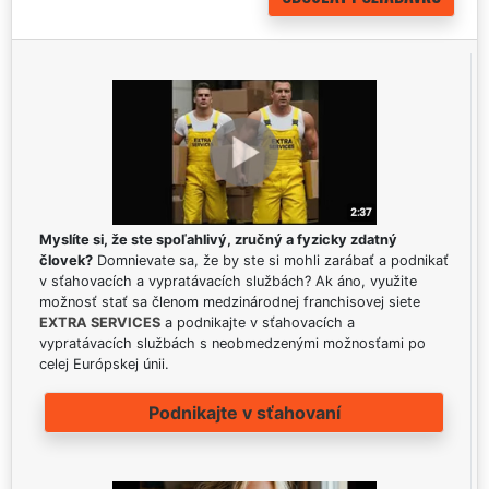
Myslíte si, že ste spoľahlivý, zručný a fyzicky zdatný
človek?
Domnievate sa, že by ste si mohli zarábať a podnikať
v sťahovacích a vypratávacích službách? Ak áno, využite
možnosť stať sa členom medzinárodnej franchisovej siete
EXTRA SERVICES
a podnikajte v sťahovacích a
vypratávacích službách s neobmedzenými možnosťami po
celej Európskej únii.
Podnikajte v sťahovaní