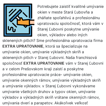
Potrebujete zaistiť kvalitné umývanie
okien v meste Stará Ľubovňa a
zháňate spoľahlivú a profesionálnu
upratovaciu spoločnosť, ktorá vám v
Starej Ľubovni poskytne umývanie
okien, výkladov alebo iných
sklenených plôch? Sme profesionálna upratovacia firma
EXTRA UPRATOVANIE
, ktorá sa špecializuje na
umývanie okien, umývanie výkladných skríň a
sklenených plôch v Starej Ľubovni. Naša franchisová
spoločnosť
EXTRA UPRATOVANIE
vám v Starej Ľubovni
a v celom Prešovskom kraji zaistí a poskytne
profesionálne upratovacie práce- umývanie okien,
umývanie okenných rámov, umývanie výkladných skríň
a umývanie výkladov. v Starej Ľubovni vykonávame
umývanie všetkých druhov a typov okien, umývanie
výkladov a výkladných skríň vrátane okenných rámov,
umývania dverí a parapetov. Akákoľvek veľkosť