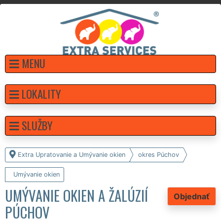
MENU
LOKALITY
SLUŽBY
Extra Upratovanie a Umývanie okien
okres Púchov
Umývanie okien
UMÝVANIE OKIEN A ŽALÚZIÍ
Objednať
PÚCHOV