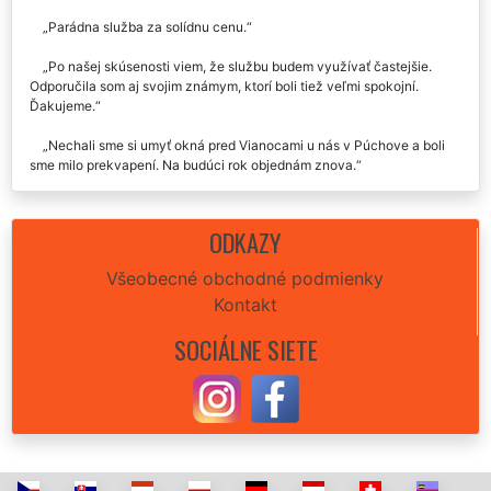
Parádna služba za solídnu cenu.
Po našej skúsenosti viem, že službu budem využívať častejšie.
Odporučila som aj svojim známym, ktorí boli tiež veľmi spokojní.
Ďakujeme.
Nechali sme si umyť okná pred Vianocami u nás v Púchove a boli
sme milo prekvapení. Na budúci rok objednám znova.
Veľmi kvalitná služba, rozhodne odporučím aj ďalej.
ODKAZY
Môžem firmu EXTRA UPRATOVANIE len odporučiť. Nie je možné
čokoľvek vytknúť, bezpochyby najlepšia firma v okrese.
Všeobecné obchodné podmienky
Kontakt
v Púchove sme si nechali umyť všetky okná v našom byte a sme za
to radi, nabudúce už len táto supr firma.
SOCIÁLNE SIETE
Využili sme služby tejto spoločnosti v Púchove a môžeme len a len
odporučiť.