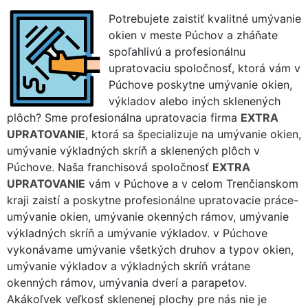
Potrebujete zaistiť kvalitné umývanie
okien v meste Púchov a zháňate
spoľahlivú a profesionálnu
upratovaciu spoločnosť, ktorá vám v
Púchove poskytne umývanie okien,
výkladov alebo iných sklenených
plôch? Sme profesionálna upratovacia firma
EXTRA
UPRATOVANIE
, ktorá sa špecializuje na umývanie okien,
umývanie výkladných skríň a sklenených plôch v
Púchove. Naša franchisová spoločnosť
EXTRA
UPRATOVANIE
vám v Púchove a v celom Trenčianskom
kraji zaistí a poskytne profesionálne upratovacie práce-
umývanie okien, umývanie okenných rámov, umývanie
výkladných skríň a umývanie výkladov. v Púchove
vykonávame umývanie všetkých druhov a typov okien,
umývanie výkladov a výkladných skríň vrátane
okenných rámov, umývania dverí a parapetov.
Akákoľvek veľkosť sklenenej plochy pre nás nie je