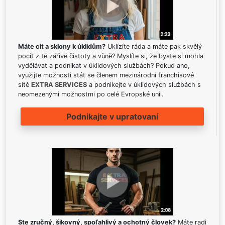
Máte cit a sklony k úklidům?
Uklízíte ráda a máte pak skvělý
pocit z té zářivé čistoty a vůně? Myslíte si, že byste si mohla
vydělávat a podnikat v úklidových službách? Pokud ano,
využijte možnosti stát se členem mezinárodní franchisové
sítě
EXTRA SERVICES
a podnikejte v úklidových službách s
neomezenými možnostmi po celé Evropské unii.
Podnikajte v upratovaní
Ste zručný, šikovný, spoľahlivý a ochotný človek?
Máte radi