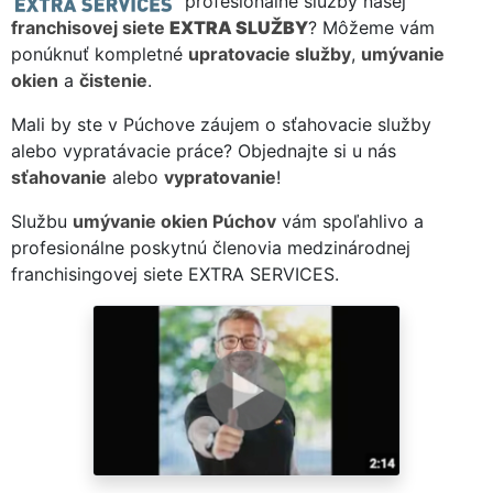
profesionálne služby našej
franchisovej siete
EXTRA SLUŽBY
? Môžeme vám
ponúknuť kompletné
upratovacie služby
,
umývanie
okien
a
čistenie
.
Mali by ste v Púchove záujem o sťahovacie služby
alebo vypratávacie práce? Objednajte si u nás
sťahovanie
alebo
vypratovanie
!
Službu
umývanie okien Púchov
vám spoľahlivo a
profesionálne poskytnú členovia medzinárodnej
franchisingovej siete EXTRA SERVICES.