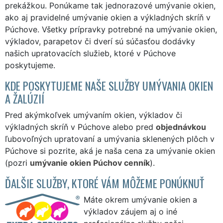
prekážkou. Ponúkame tak jednorazové umývanie okien,
ako aj pravidelné umývanie okien a výkladných skríň v
Púchove. Všetky prípravky potrebné na umývanie okien,
výkladov, parapetov či dverí sú súčasťou dodávky
našich upratovacích služieb, ktoré v Púchove
poskytujeme.
KDE POSKYTUJEME NAŠE SLUŽBY UMÝVANIA OKIEN
A ŽALÚZIÍ
Pred akýmkoľvek umývaním okien, výkladov či
výkladných skríň v Púchove alebo pred
objednávkou
ľubovoľných upratovaní a umývania sklenených plôch v
Púchove si pozrite, aká je naša cena za umývanie okien
(pozri
umývanie okien Púchov cenník
).
ĎALŠIE SLUŽBY, KTORÉ VÁM MÔŽEME PONÚKNUŤ
Máte okrem umývanie okien a
výkladov záujem aj o iné