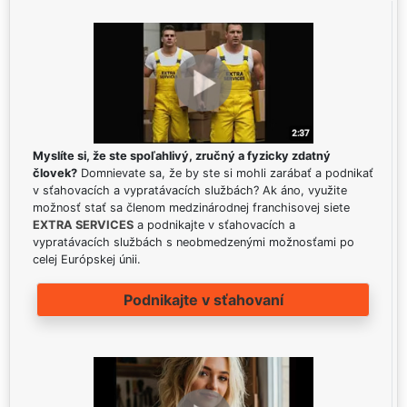
Myslíte si, že ste spoľahlivý, zručný a fyzicky zdatný
človek?
Domnievate sa, že by ste si mohli zarábať a podnikať
v sťahovacích a vypratávacích službách? Ak áno, využite
možnosť stať sa členom medzinárodnej franchisovej siete
EXTRA SERVICES
a podnikajte v sťahovacích a
vypratávacích službách s neobmedzenými možnosťami po
celej Európskej únii.
Podnikajte v sťahovaní