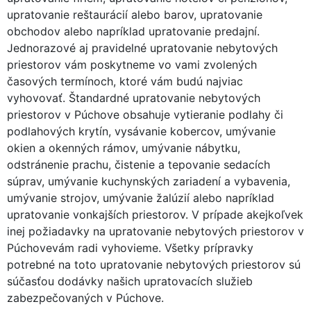
upratovanie reštaurácií alebo barov, upratovanie
obchodov alebo napríklad upratovanie predajní.
Jednorazové aj pravidelné upratovanie nebytových
priestorov vám poskytneme vo vami zvolených
časových termínoch, ktoré vám budú najviac
vyhovovať. Štandardné upratovanie nebytových
priestorov v Púchove obsahuje vytieranie podlahy či
podlahových krytín, vysávanie kobercov, umývanie
okien a okenných rámov, umývanie nábytku,
odstránenie prachu, čistenie a tepovanie sedacích
súprav, umývanie kuchynských zariadení a vybavenia,
umývanie strojov, umývanie žalúzií alebo napríklad
upratovanie vonkajších priestorov. V prípade akejkoľvek
inej požiadavky na upratovanie nebytových priestorov v
Púchovevám radi vyhovieme. Všetky prípravky
potrebné na toto upratovanie nebytových priestorov sú
súčasťou dodávky našich upratovacích služieb
zabezpečovaných v Púchove.