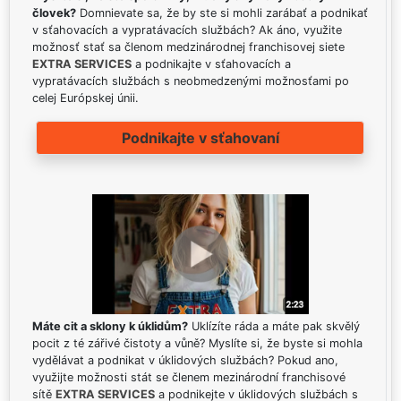
človek?
Domnievate sa, že by ste si mohli zarábať a podnikať
v sťahovacích a vypratávacích službách? Ak áno, využite
možnosť stať sa členom medzinárodnej franchisovej siete
EXTRA SERVICES
a podnikajte v sťahovacích a
vypratávacích službách s neobmedzenými možnosťami po
celej Európskej únii.
Podnikajte v sťahovaní
Máte cit a sklony k úklidům?
Uklízíte ráda a máte pak skvělý
pocit z té zářivé čistoty a vůně? Myslíte si, že byste si mohla
vydělávat a podnikat v úklidových službách? Pokud ano,
využijte možnosti stát se členem mezinárodní franchisové
sítě
EXTRA SERVICES
a podnikejte v úklidových službách s