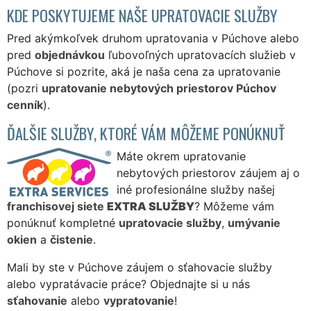
KDE POSKYTUJEME NAŠE UPRATOVACIE SLUŽBY
Pred akýmkoľvek druhom upratovania v Púchove alebo
pred
objednávkou
ľubovoľných upratovacích služieb v
Púchove si pozrite, aká je naša cena za upratovanie
(pozri
upratovanie nebytových priestorov Púchov
cenník
).
ĎALŠIE SLUŽBY, KTORÉ VÁM MÔŽEME PONÚKNUŤ
Máte okrem upratovanie
nebytových priestorov záujem aj o
iné profesionálne služby našej
franchisovej siete
EXTRA SLUŽBY
? Môžeme vám
ponúknuť kompletné
upratovacie služby
,
umývanie
okien
a
čistenie
.
Mali by ste v Púchove záujem o sťahovacie služby
alebo vypratávacie práce? Objednajte si u nás
sťahovanie
alebo
vypratovanie
!