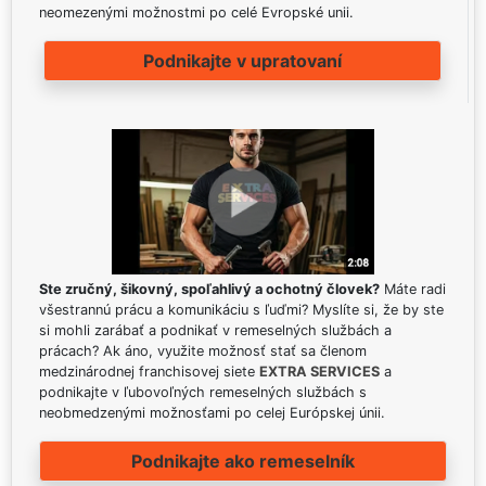
neomezenými možnostmi po celé Evropské unii.
Podnikajte v upratovaní
Ste zručný, šikovný, spoľahlivý a ochotný človek?
Máte radi
všestrannú prácu a komunikáciu s ľuďmi? Myslíte si, že by ste
si mohli zarábať a podnikať v remeselných službách a
prácach? Ak áno, využite možnosť stať sa členom
medzinárodnej franchisovej siete
EXTRA SERVICES
a
podnikajte v ľubovoľných remeselných službách s
neobmedzenými možnosťami po celej Európskej únii.
Podnikajte ako remeselník