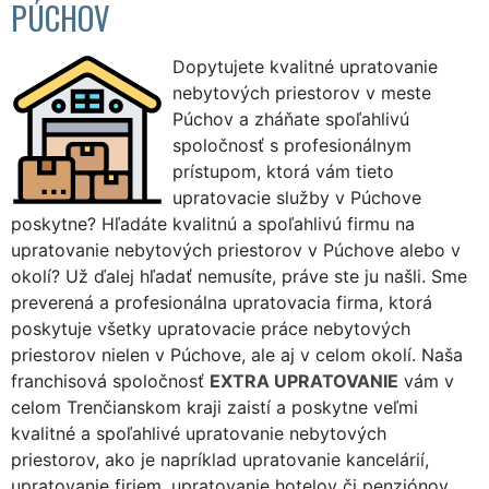
PÚCHOV
Dopytujete kvalitné upratovanie
nebytových priestorov v meste
Púchov a zháňate spoľahlivú
spoločnosť s profesionálnym
prístupom, ktorá vám tieto
upratovacie služby v Púchove
poskytne? Hľadáte kvalitnú a spoľahlivú firmu na
upratovanie nebytových priestorov v Púchove alebo v
okolí? Už ďalej hľadať nemusíte, práve ste ju našli. Sme
preverená a profesionálna upratovacia firma, ktorá
poskytuje všetky upratovacie práce nebytových
priestorov nielen v Púchove, ale aj v celom okolí. Naša
franchisová spoločnosť
EXTRA UPRATOVANIE
vám v
celom Trenčianskom kraji zaistí a poskytne veľmi
kvalitné a spoľahlivé upratovanie nebytových
priestorov, ako je napríklad upratovanie kancelárií,
upratovanie firiem, upratovanie hotelov či penziónov,