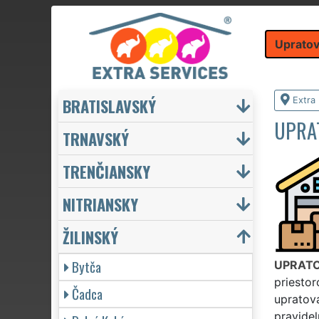
Upratov
BRATISLAVSKÝ
Extra
UPRA
TRNAVSKÝ
TRENČIANSKY
NITRIANSKY
ŽILINSKÝ
Bytča
UPRATO
priestor
Čadca
upratova
pravide