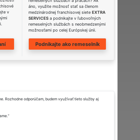
možnosti
remeselných službách a prácach? Ak
chisové
áno, využite možnosť stať sa členom
jte v
medzinárodnej franchisovej siete
EXTRA
nými
SERVICES
a podnikajte v ľubovoľných
i.
remeselných službách s neobmedzenými
možnosťami po celej Európskej únii.
aní
Podnikajte ako remeselník
irme. Rozhodne odporúčam, budem využívať tieto služby aj
čame.