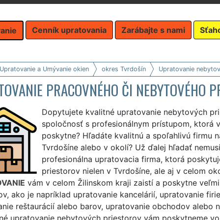
Cenník upratovania
Zarábajte s nami
Sťah
anie
 Upratovanie a Umývanie okien
okres Tvrdošín
Upratovanie nebytov
TOVANIE PRACOVNÉHO ČI NEBYTOVÉHO P
Dopytujete kvalitné upratovanie nebytových pri
spoločnosť s profesionálnym prístupom, ktorá v
poskytne? Hľadáte kvalitnú a spoľahlivú firmu 
Tvrdošíne alebo v okolí? Už ďalej hľadať nemusí
profesionálna upratovacia firma, ktorá poskytu
priestorov nielen v Tvrdošíne, ale aj v celom o
VANIE
vám v celom Žilinskom kraji zaistí a poskytne veľmi
ov, ako je napríklad upratovanie kancelárií, upratovanie fir
nie reštaurácií alebo barov, upratovanie obchodov alebo n
lné upratovanie nebytových priestorov vám poskytneme vo