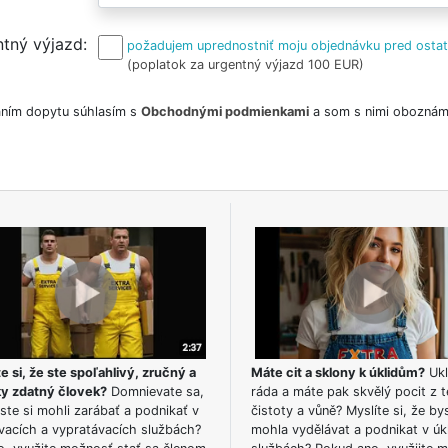
tný výjazd
požadujem uprednostniť moju objednávku pred osta
(poplatok za urgentný výjazd 100 EUR)
ním dopytu súhlasím s
Obchodnými podmienkami
a som s nimi oboznám
e si, že ste spoľahlivý, zručný a
Máte cit a sklony k úklidům?
Ukl
ky zdatný človek?
Domnievate sa,
ráda a máte pak skvělý pocit z t
ste si mohli zarábať a podnikať v
čistoty a vůně? Myslíte si, že by
vacích a vypratávacích službách?
mohla vydělávat a podnikat v úk