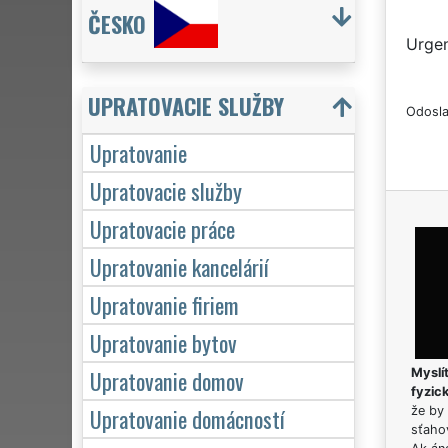
ČESKO
Urgen
UPRATOVACIE SLUŽBY
Odosla
Upratovanie
Upratovacie služby
Upratovacie práce
Upratovanie kancelárií
Upratovanie firiem
Upratovanie bytov
Upratovanie domov
Myslít
fyzic
Upratovanie domácností
že by 
sťaho