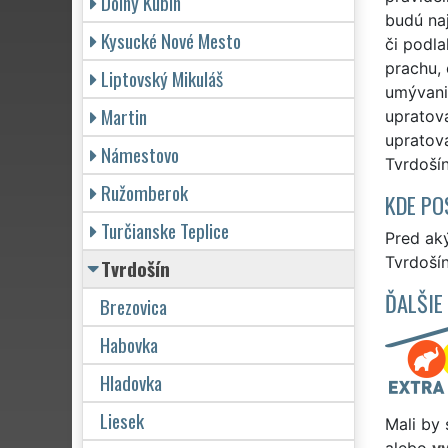
Dolný Kubín
budú na
Kysucké Nové Mesto
či podl
prachu, 
Liptovský Mikuláš
umývanie
Martin
upratov
upratov
Námestovo
Tvrdošín
Ružomberok
KDE PO
Turčianske Teplice
Pred ak
Tvrdošín
Tvrdošín
ĎALŠIE
Brezovica
Habovka
Hladovka
Liesek
Mali by 
alebo
v