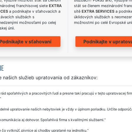
o, využite možnosť stať sa členom
službách? Pokud ano, využijte 
národnej franchisovej siete
EXTRA
stát se členem mezinárodní fran
ICES
a podnikajte v sťahovacích a
sítě
EXTRA SERVICES
a podnike
távacích službách s
úklidových službách s neomeze
edzenými možnosťami po celej
možnostmi po celé Evropské uni
kej únii.
Podnikajte v sťahovaní
Podnikajte v upratov
IE
 našich služieb upratovania od zákazníkov:
ád spoľahlivých a pracovitých ľudí a presne takí pracujú v tejto upratovacej f
delné upratovanie našich nebytoviek je vždy v úplnom poriadku. Určite odporú
komunikácia aj dohovor. Spoľahlivá firma s kvalitnými službami.
e čo vytknúť, pivnice aj chodby upratané na jednotku.