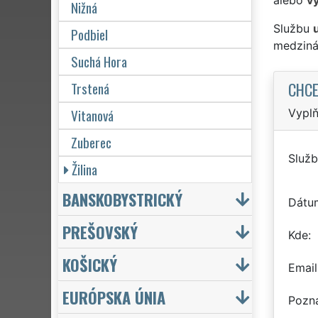
Nižná
Službu
Podbiel
medziná
Suchá Hora
CHCE
Trstená
Vitanová
Vyplň
Zuberec
Služb
Žilina
BANSKOBYSTRICKÝ
Dátu
PREŠOVSKÝ
Kde
KOŠICKÝ
Email
EURÓPSKA ÚNIA
Pozn