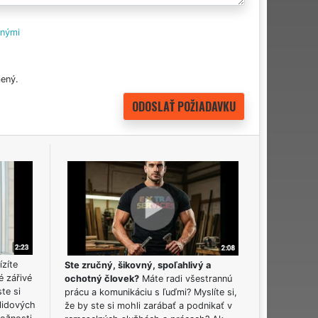
tnými
ený.
ízíte
Ste zručný, šikovný, spoľahlivý a
é zářivé
ochotný človek?
Máte radi všestrannú
ste si
prácu a komunikáciu s ľuďmi? Myslíte si,
lidových
že by ste si mohli zarábať a podnikať v