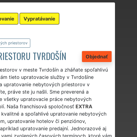
ovanie
Vypratávanie
ých priestorov
RIESTORU TVRDOŠÍN
Objednať
estorov v meste Tvrdošín a zháňate spoľahlivú
ám tieto upratovacie služby v Tvrdošíne
na upratovanie nebytových priestorov v
te, práve ste ju našli. Sme preverená a
je všetky upratovacie práce nebytových
kolí. Naša franchisová spoločnosť
EXTRA
 kvalitné a spoľahlivé upratovanie nebytových
iem, upratovanie hotelov či penziónov,
apríklad upratovanie predajní. Jednorazové aj
 vami zvolených časových termínoch, ktoré vám