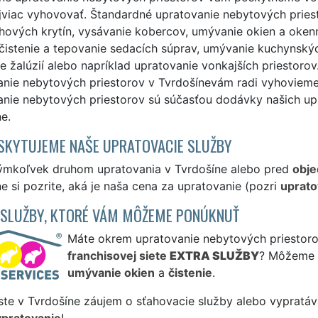
jviac vyhovovať. Štandardné upratovanie nebytových priest
ahových krytín, vysávanie kobercov, umývanie okien a oke
čistenie a tepovanie sedacích súprav, umývanie kuchynskýc
 žalúzií alebo napríklad upratovanie vonkajších priestorov
anie nebytových priestorov v Tvrdošínevám radi vyhovieme
anie nebytových priestorov sú súčasťou dodávky našich u
e.
SKYTUJEME NAŠE UPRATOVACIE SLUŽBY
ýmkoľvek druhom upratovania v Tvrdošíne alebo pred
obj
e si pozrite, aká je naša cena za upratovanie (pozri
uprato
 SLUŽBY, KTORÉ VÁM MÔŽEME PONÚKNUŤ
Máte okrem upratovanie nebytových priestorov
franchisovej siete
EXTRA SLUŽBY
? Môžeme 
umývanie okien
a
čistenie
.
ste v Tvrdošíne záujem o sťahovacie služby alebo vypratáv
ypratovanie
!