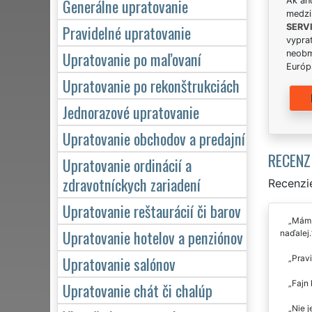
Generálne upratovanie
Ak án
medzi
Pravidelné upratovanie
SERV
vypra
Upratovanie po maľovaní
neobm
Európs
Upratovanie po rekonštrukciách
Jednorazové upratovanie
Upratovanie obchodov a predajní
RECENZ
Upratovanie ordinácií a
zdravotníckych zariadení
Recenzie
Upratovanie reštaurácií či barov
Mám r
Upratovanie hotelov a penziónov
naďalej.
Upratovanie salónov
Pravi
Fajn 
Upratovanie chát či chalúp
Nie j