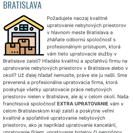
BRATISLAVA
Požadujete naozaj kvalitné
upratovanie nebytových priestorov
v hlavnom meste Bratislava a
zháňate odbornú spoločnosť s
profesionálnym prístupom, ktorá
vám tieto upratovacie služby v
Bratislave zaistí? Hľadáte kvalitnú a spoľahlivú firmu na
upratovanie nebytových priestorov v Bratislave alebo v
okolí? Už ďalej hľadať nemusíte, práve ste ju našli. Sme
preverená a profesionálna upratovacia firma, ktorá
poskytuje všetky upratovacie práce nebytových
priestorov nielen v Bratislave, ale aj v celom okolí. Naša
franchisová spoločnosť
EXTRA UPRATOVANIE
vám v
celom Bratislavskom kraji zaistí a poskytne veľmi
kvalitné a spoľahlivé upratovanie nebytových
priestorov, ako je napríklad upratovanie kancelárií,
upratovanie firiem, upratovanie hotelov či penziónov,