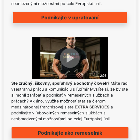
neomezenými možnostmi po celé Evropské unii.
Podnikajte v upratovaní
Ste zručný, šikovný, spoľahlivý a ochotný človek?
Máte radi
všestrannú prácu a komunikáciu s ľuďmi? Myslíte si, že by ste
si mohli zarábať a podnikať v remeselných službách a
prácach? Ak áno, využite možnosť stať sa členom
medzinárodnej franchisovej siete
EXTRA SERVICES
a
podnikajte v ľubovoľných remeselných službách s
neobmedzenými možnosťami po celej Európskej únii.
Podnikajte ako remeselník