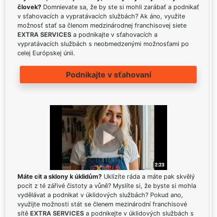
človek?
Domnievate sa, že by ste si mohli zarábať a podnikať
v sťahovacích a vypratávacích službách? Ak áno, využite
možnosť stať sa členom medzinárodnej franchisovej siete
EXTRA SERVICES
a podnikajte v sťahovacích a
vypratávacích službách s neobmedzenými možnosťami po
celej Európskej únii.
Podnikajte v sťahovaní
Máte cit a sklony k úklidům?
Uklízíte ráda a máte pak skvělý
pocit z té zářivé čistoty a vůně? Myslíte si, že byste si mohla
vydělávat a podnikat v úklidových službách? Pokud ano,
využijte možnosti stát se členem mezinárodní franchisové
sítě
EXTRA SERVICES
a podnikejte v úklidových službách s