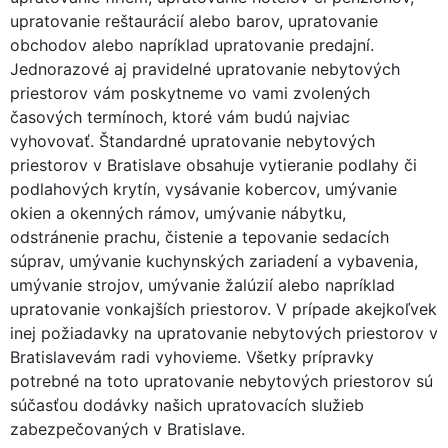
upratovanie reštaurácií alebo barov, upratovanie
obchodov alebo napríklad upratovanie predajní.
Jednorazové aj pravidelné upratovanie nebytových
priestorov vám poskytneme vo vami zvolených
časových termínoch, ktoré vám budú najviac
vyhovovať. Štandardné upratovanie nebytových
priestorov v Bratislave obsahuje vytieranie podlahy či
podlahových krytín, vysávanie kobercov, umývanie
okien a okenných rámov, umývanie nábytku,
odstránenie prachu, čistenie a tepovanie sedacích
súprav, umývanie kuchynských zariadení a vybavenia,
umývanie strojov, umývanie žalúzií alebo napríklad
upratovanie vonkajších priestorov. V prípade akejkoľvek
inej požiadavky na upratovanie nebytových priestorov v
Bratislavevám radi vyhovieme. Všetky prípravky
potrebné na toto upratovanie nebytových priestorov sú
súčasťou dodávky našich upratovacích služieb
zabezpečovaných v Bratislave.