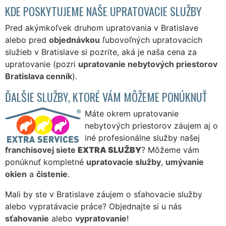
KDE POSKYTUJEME NAŠE UPRATOVACIE SLUŽBY
Pred akýmkoľvek druhom upratovania v Bratislave
alebo pred
objednávkou
ľubovoľných upratovacích
služieb v Bratislave si pozrite, aká je naša cena za
upratovanie (pozri
upratovanie nebytových priestorov
Bratislava cenník
).
ĎALŠIE SLUŽBY, KTORÉ VÁM MÔŽEME PONÚKNUŤ
Máte okrem upratovanie
nebytových priestorov záujem aj o
iné profesionálne služby našej
franchisovej siete
EXTRA SLUŽBY
? Môžeme vám
ponúknuť kompletné
upratovacie služby
,
umývanie
okien
a
čistenie
.
Mali by ste v Bratislave záujem o sťahovacie služby
alebo vypratávacie práce? Objednajte si u nás
sťahovanie
alebo
vypratovanie
!