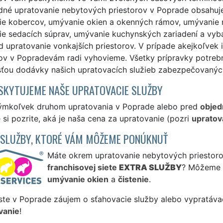
né upratovanie nebytových priestorov v Poprade obsahuje 
ie kobercov, umývanie okien a okenných rámov, umývanie ná
e sedacích súprav, umývanie kuchynských zariadení a vyba
d upratovanie vonkajších priestorov. V prípade akejkoľvek
rov v Popradevám radi vyhovieme. Všetky prípravky potreb
sťou dodávky našich upratovacích služieb zabezpečovanýc
SKYTUJEME NAŠE UPRATOVACIE SLUŽBY
ýmkoľvek druhom upratovania v Poprade alebo pred
objed
si pozrite, aká je naša cena za upratovanie (pozri
upratov
 SLUŽBY, KTORÉ VÁM MÔŽEME PONÚKNUŤ
Máte okrem upratovanie nebytových priestorov
franchisovej siete
EXTRA SLUŽBY
? Môžeme 
umývanie okien
a
čistenie
.
ste v Poprade záujem o sťahovacie služby alebo vypratáva
vanie
!