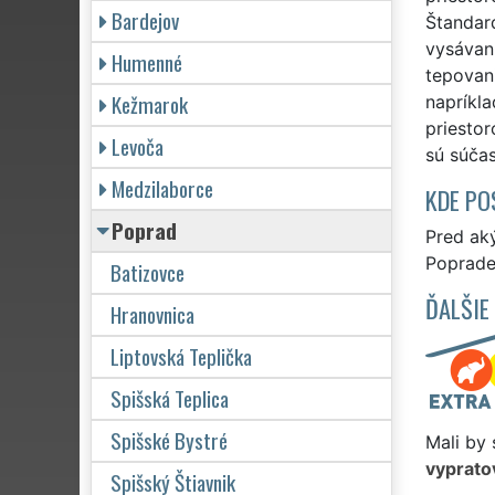
Bardejov
Štandard
vysávan
Humenné
tepovani
Kežmarok
napríkla
priesto
Levoča
sú súča
Medzilaborce
KDE PO
Poprad
Pred ak
Poprade 
Batizovce
ĎALŠIE
Hranovnica
Liptovská Teplička
Spišská Teplica
Spišské Bystré
Mali by 
vyprato
Spišský Štiavnik