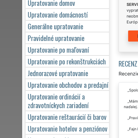
Upratovanie domov
SERV
vypra
Upratovanie domácností
neobm
Európs
Generálne upratovanie
Pravidelné upratovanie
Upratovanie po maľovaní
Upratovanie po rekonštrukciách
RECENZ
Jednorazové upratovanie
Recenzie
Upratovanie obchodov a predajní
Spolo
Upratovanie ordinácií a
Mám r
zdravotníckych zariadení
naďalej.
Upratovanie reštaurácií či barov
Pravi
Upratovanie hotelov a penziónov
Fajn 