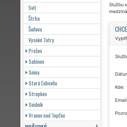
Službu
Svit
medziná
Štrba
CHCE
Šuňava
Vyplň
Vysoké Tatry
Prešov
Služb
Sabinov
Snina
Dátu
Stará Ľubovňa
Kde
Stropkov
Email
Svidník
Pozn
Vranov nad Topľou