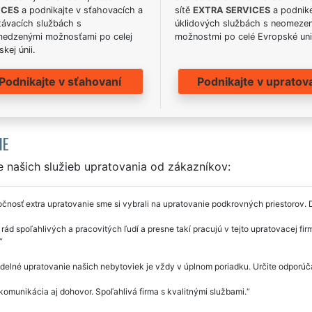
ICES
a podnikajte v sťahovacích a
sítě
EXTRA SERVICES
a podnike
távacích službách s
úklidových službách s neomeze
edzenými možnosťami po celej
možnostmi po celé Evropské uni
kej únii.
Podnikajte v sťahovaní
Podnikajte v upratov
IE
 našich služieb upratovania od zákazníkov:
čnosť extra upratovanie sme si vybrali na upratovanie podkrovných priestorov.
ád spoľahlivých a pracovitých ľudí a presne takí pracujú v tejto upratovacej f
delné upratovanie našich nebytoviek je vždy v úplnom poriadku. Určite odporú
komunikácia aj dohovor. Spoľahlivá firma s kvalitnými službami.