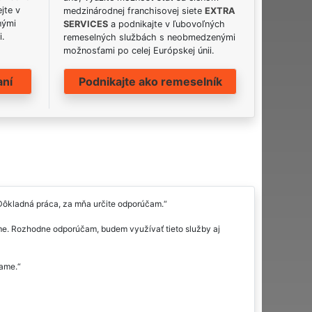
jte v
medzinárodnej franchisovej siete
EXTRA
nými
SERVICES
a podnikajte v ľubovoľných
i.
remeselných službách s neobmedzenými
možnosťami po celej Európskej únii.
aní
Podnikajte ako remeselník
 Dôkladná práca, za mňa určite odporúčam.
irme. Rozhodne odporúčam, budem využívať tieto služby aj
čame.