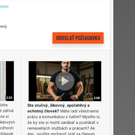
tnými
ený.
ízíte
Ste zručný, šikovný, spoľahlivý a
é zářivé
ochotný človek?
Máte radi všestrannú
ste si
prácu a komunikáciu s ľuďmi? Myslíte si,
lidových
že by ste si mohli zarábať a podnikať v
možnosti
remeselných službách a prácach? Ak
chisové
áno, využite možnosť stať sa členom