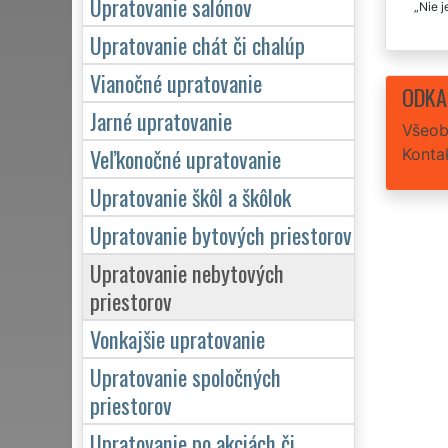
Upratovanie salónov
Nie j
Upratovanie chát či chalúp
Vianočné upratovanie
ODKA
Jarné upratovanie
Všeob
Veľkonočné upratovanie
Konta
Upratovanie škôl a škôlok
Upratovanie bytových priestorov
Upratovanie nebytových
priestorov
Vonkajšie upratovanie
Upratovanie spoločných
priestorov
Upratovanie po akciách či