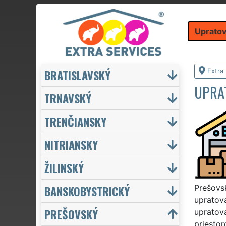
Upratov
BRATISLAVSKÝ
Extra
UPRA
TRNAVSKÝ
TRENČIANSKY
NITRIANSKY
ŽILINSKÝ
BANSKOBYSTRICKÝ
Prešovsk
upratova
PREŠOVSKÝ
upratov
priesto