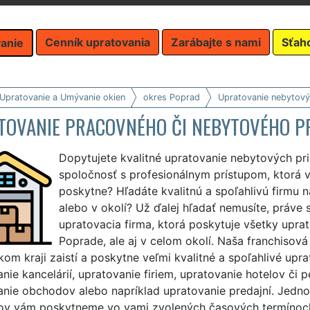
Cenník upratovania
Zarábajte s nami
Sťah
anie
 Upratovanie a Umývanie okien
okres Poprad
Upratovanie nebytový
TOVANIE PRACOVNÉHO ČI NEBYTOVÉHO P
Dopytujete kvalitné upratovanie nebytových pr
spoločnosť s profesionálnym prístupom, ktorá 
poskytne? Hľadáte kvalitnú a spoľahlivú firmu 
alebo v okolí? Už ďalej hľadať nemusíte, práve 
upratovacia firma, ktorá poskytuje všetky upra
Poprade, ale aj v celom okolí. Naša franchisov
om kraji zaistí a poskytne veľmi kvalitné a spoľahlivé upr
nie kancelárií, upratovanie firiem, upratovanie hotelov či 
anie obchodov alebo napríklad upratovanie predajní. Jedno
rov vám poskytneme vo vami zvolených časových termínoch