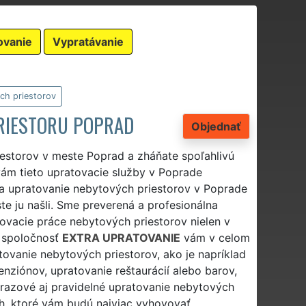
ovanie
Vypratávanie
ch priestorov
RIESTORU POPRAD
Objednať
iestorov v meste Poprad a zháňate spoľahlivú
vám tieto upratovacie služby v Poprade
na upratovanie nebytových priestorov v Poprade
ste ju našli. Sme preverená a profesionálna
tovacie práce nebytových priestorov nielen v
á spoločnosť
EXTRA UPRATOVANIE
vám v celom
atovanie nebytových priestorov, ako je napríklad
penziónov, upratovanie reštaurácií alebo barov,
razové aj pravidelné upratovanie nebytových
, ktoré vám budú najviac vyhovovať.