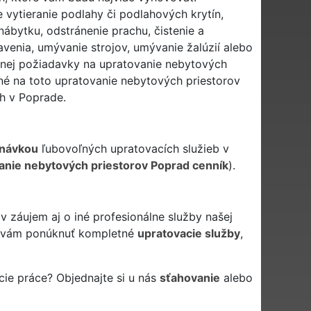
vytieranie podlahy či podlahových krytín,
bytku, odstránenie prachu, čistenie a
venia, umývanie strojov, umývanie žalúzií alebo
 inej požiadavky na upratovanie nebytových
né na toto upratovanie nebytových priestorov
h v Poprade.
návkou
ľubovoľných upratovacích služieb v
anie nebytových priestorov Poprad cenník
).
 záujem aj o iné profesionálne služby našej
vám ponúknuť kompletné
upratovacie služby
,
cie práce? Objednajte si u nás
sťahovanie
alebo