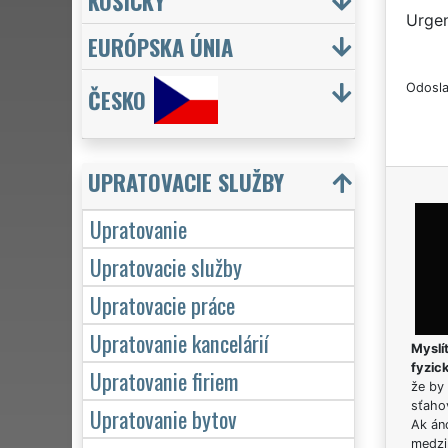
KOŠICKÝ
Urgen
EURÓPSKA ÚNIA
Odosla
ČESKO
UPRATOVACIE SLUŽBY
Upratovanie
Upratovacie služby
Upratovacie práce
Upratovanie kancelárií
Myslít
fyzic
Upratovanie firiem
že by 
sťaho
Upratovanie bytov
Ak án
medzi