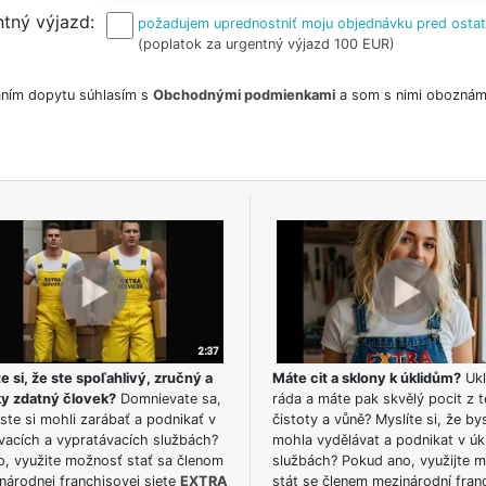
tný výjazd
požadujem uprednostniť moju objednávku pred osta
(poplatok za urgentný výjazd 100 EUR)
ním dopytu súhlasím s
Obchodnými podmienkami
a som s nimi oboznám
e si, že ste spoľahlivý, zručný a
Máte cit a sklony k úklidům?
Ukl
ky zdatný človek?
Domnievate sa,
ráda a máte pak skvělý pocit z t
ste si mohli zarábať a podnikať v
čistoty a vůně? Myslíte si, že by
vacích a vypratávacích službách?
mohla vydělávat a podnikat v úk
o, využite možnosť stať sa členom
službách? Pokud ano, využijte 
národnej franchisovej siete
EXTRA
stát se členem mezinárodní fran