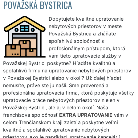
POVAŽSKÁ BYSTRICA
Dopytujete kvalitné upratovanie
nebytových priestorov v meste
Považská Bystrica a zháňate
spoľahlivú spoločnosť s
profesionálnym prístupom, ktorá
vám tieto upratovacie služby v
Považskej Bystrici poskytne? Hľadáte kvalitnú a
spoľahlivú firmu na upratovanie nebytových priestorov
v Považskej Bystrici alebo v okolí? Už ďalej hľadať
nemusíte, práve ste ju našli. Sme preverená a
profesionálna upratovacia firma, ktorá poskytuje všetky
upratovacie práce nebytových priestorov nielen v
Považskej Bystrici, ale aj v celom okolí. Naša
franchisová spoločnosť
EXTRA UPRATOVANIE
vám v
celom Trenčianskom kraji zaistí a poskytne veľmi
kvalitné a spoľahlivé upratovanie nebytových
priestorov, ako je napríklad upratovanie kancelárií,