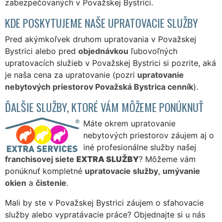
zabezpečovaných v Považskej Bystrici.
KDE POSKYTUJEME NAŠE UPRATOVACIE SLUŽBY
Pred akýmkoľvek druhom upratovania v Považskej
Bystrici alebo pred
objednávkou
ľubovoľných
upratovacích služieb v Považskej Bystrici si pozrite, aká
je naša cena za upratovanie (pozri
upratovanie
nebytových priestorov Považská Bystrica cenník
).
ĎALŠIE SLUŽBY, KTORÉ VÁM MÔŽEME PONÚKNUŤ
Máte okrem upratovanie
nebytových priestorov záujem aj o
iné profesionálne služby našej
franchisovej siete
EXTRA SLUŽBY
? Môžeme vám
ponúknuť kompletné
upratovacie služby
,
umývanie
okien
a
čistenie
.
Mali by ste v Považskej Bystrici záujem o sťahovacie
služby alebo vypratávacie práce? Objednajte si u nás