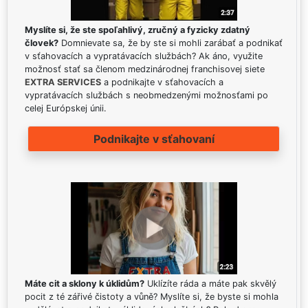
Myslíte si, že ste spoľahlivý, zručný a fyzicky zdatný
človek?
Domnievate sa, že by ste si mohli zarábať a podnikať
v sťahovacích a vypratávacích službách? Ak áno, využite
možnosť stať sa členom medzinárodnej franchisovej siete
EXTRA SERVICES
a podnikajte v sťahovacích a
vypratávacích službách s neobmedzenými možnosťami po
celej Európskej únii.
Podnikajte v sťahovaní
Máte cit a sklony k úklidům?
Uklízíte ráda a máte pak skvělý
pocit z té zářivé čistoty a vůně? Myslíte si, že byste si mohla