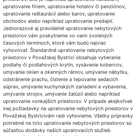
upratovanie firiem, upratovanie hotelov či penziónov,
upratovanie reštaurácií alebo barov, upratovanie
obchodov alebo napríklad upratovanie predajní.
Jednorazové aj pravidelné upratovanie nebytových
priestorov vám poskytneme vo vami zvolených
časových termínoch, ktoré vám budú najviac
vyhovovať. Štandardné upratovanie nebytových
priestorov v Považskej Bystrici obsahuje vytieranie
podlahy či podlahových krytín, vysávanie kobercov,
umývanie okien a okenných rámov, umývanie nábytku,
odstránenie prachu, čistenie a tepovanie sedacích
súprav, umývanie kuchynských zariadení a vybavenia,
umývanie strojov, umývanie žalúzií alebo napríklad
upratovanie vonkajších priestorov. V prípade akejkoľvek
inej požiadavky na upratovanie nebytových priestorov v
Považskej Bystricivám radi vyhovieme. Všetky prípravky
potrebné na toto upratovanie nebytových priestorov sú
súčasťou dodávky našich upratovacích služieb