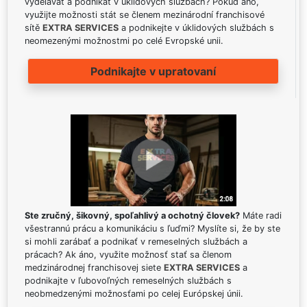
vydělávat a podnikat v úklidových službách? Pokud ano,
využijte možnosti stát se členem mezinárodní franchisové
sítě
EXTRA SERVICES
a podnikejte v úklidových službách s
neomezenými možnostmi po celé Evropské unii.
Podnikajte v upratovaní
Ste zručný, šikovný, spoľahlivý a ochotný človek?
Máte radi
všestrannú prácu a komunikáciu s ľuďmi? Myslíte si, že by ste
si mohli zarábať a podnikať v remeselných službách a
prácach? Ak áno, využite možnosť stať sa členom
medzinárodnej franchisovej siete
EXTRA SERVICES
a
podnikajte v ľubovoľných remeselných službách s
neobmedzenými možnosťami po celej Európskej únii.