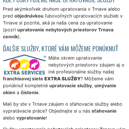
Pred akýmkoľvek druhom upratovania v Trnave alebo
pred
objednávkou
ľubovoľných upratovacích služieb v
Trnave si pozrite, aká je naša cena za upratovanie
(pozri
upratovanie nebytových priestorov Trnava
cenník
).
ĎALŠIE SLUŽBY, KTORÉ VÁM MÔŽEME PONÚKNUŤ
Máte okrem upratovanie
nebytových priestorov záujem aj o
iné profesionálne služby našej
franchisovej siete
EXTRA SLUŽBY
? Môžeme vám
ponúknuť kompletné
upratovacie služby
,
umývanie
okien
a
čistenie
.
Mali by ste v Trnave záujem o sťahovacie služby alebo
vypratávacie práce? Objednajte si u nás
sťahovanie
alebo
vypratovanie
!