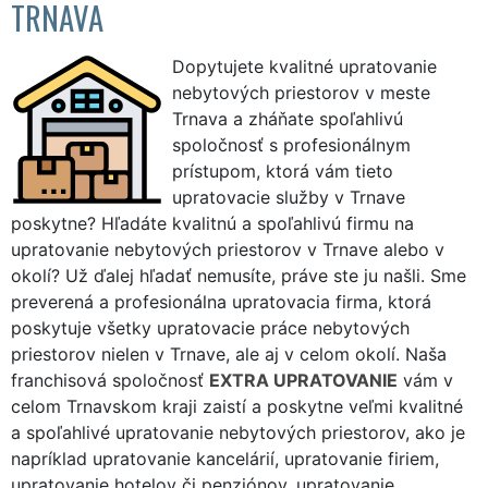
TRNAVA
Dopytujete kvalitné upratovanie
nebytových priestorov v meste
Trnava a zháňate spoľahlivú
spoločnosť s profesionálnym
prístupom, ktorá vám tieto
upratovacie služby v Trnave
poskytne? Hľadáte kvalitnú a spoľahlivú firmu na
upratovanie nebytových priestorov v Trnave alebo v
okolí? Už ďalej hľadať nemusíte, práve ste ju našli. Sme
preverená a profesionálna upratovacia firma, ktorá
poskytuje všetky upratovacie práce nebytových
priestorov nielen v Trnave, ale aj v celom okolí. Naša
franchisová spoločnosť
EXTRA UPRATOVANIE
vám v
celom Trnavskom kraji zaistí a poskytne veľmi kvalitné
a spoľahlivé upratovanie nebytových priestorov, ako je
napríklad upratovanie kancelárií, upratovanie firiem,
upratovanie hotelov či penziónov, upratovanie