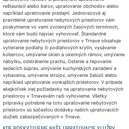
reštaurácií alebo barov, upratovanie obchodov alebo
napríklad upratovanie predajní. Jednorazové aj
pravidelné upratovanie nebytových priestorov vám
poskytneme vo vami zvolených časových termínoch,
ktoré vám budú najviac vyhovovať. Štandardné
upratovanie nebytových priestorov v Trnave obsahuje
vytieranie podlahy či podlahových krytín, vysávanie
kobercov, umývanie okien a okenných rámov, umývanie
nábytku, odstránenie prachu, čistenie a tepovanie
sedacích súprav, umývanie kuchynských zariadení a
vybavenia, umývanie strojov, umývanie žalúzií alebo
napríklad upratovanie vonkajších priestorov. V prípade
akejkoľvek inej požiadavky na upratovanie nebytových
priestorov v Trnavevám radi vyhovieme. Všetky
prípravky potrebné na toto upratovanie nebytových
priestorov sú súčasťou dodávky našich upratovacích
služieb zabezpečovaných v Trnave.
KDE POSKYTUJEME NAŠE UPRATOVACIE SLUŽBY