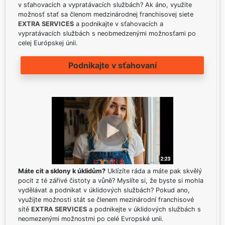
v sťahovacích a vypratávacích službách? Ak áno, využite
možnosť stať sa členom medzinárodnej franchisovej siete
EXTRA SERVICES
a podnikajte v sťahovacích a
vypratávacích službách s neobmedzenými možnosťami po
celej Európskej únii.
Podnikajte v sťahovaní
Máte cit a sklony k úklidům?
Uklízíte ráda a máte pak skvělý
pocit z té zářivé čistoty a vůně? Myslíte si, že byste si mohla
vydělávat a podnikat v úklidových službách? Pokud ano,
využijte možnosti stát se členem mezinárodní franchisové
sítě
EXTRA SERVICES
a podnikejte v úklidových službách s
neomezenými možnostmi po celé Evropské unii.