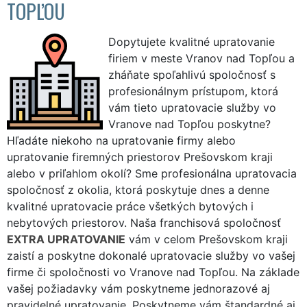
TOPĽOU
Dopytujete kvalitné upratovanie
firiem v meste Vranov nad Topľou a
zháňate spoľahlivú spoločnosť s
profesionálnym prístupom, ktorá
vám tieto upratovacie služby vo
Vranove nad Topľou poskytne?
Hľadáte niekoho na upratovanie firmy alebo
upratovanie firemných priestorov Prešovskom kraji
alebo v priľahlom okolí? Sme profesionálna upratovacia
spoločnosť z okolia, ktorá poskytuje dnes a denne
kvalitné upratovacie práce všetkých bytových i
nebytových priestorov. Naša franchisová spoločnosť
EXTRA UPRATOVANIE
vám v celom Prešovskom kraji
zaistí a poskytne dokonalé upratovacie služby vo vašej
firme či spoločnosti vo Vranove nad Topľou. Na základe
vašej požiadavky vám poskytneme jednorazové aj
pravidelné upratovanie. Poskytneme vám štandardné aj