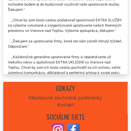
rozhodne budem aj do budúcnosti využívať vaše upratovacie služby.
Ďakujem.
Chcel by som touto cestou poďakovať spoločnosti EXTRA SLUŽBY
za výborne vykonané a zorganizované upratovanie našich firemných
priestorov vo Vranove nad Topľou. Výborná spolupráca, ďakujem.
Ďakujem za upratovanie firmy, ktoré ste nám zaistili minulý týždeň.
Odporúčam.
Každoročné generálne upratovanie firmy si objednávame už
niekoľko rokov u spoločnosti EXTRA UKLÍZENÍ vo Vranove nad
Topľou. Chcel by som ich touto cestou pochváliť za ich ochotu, veľmi
ústretovú komunikáciu, dôkladnosť a perfektný prístup k svojej práci,
ktorú nám poskytujú. Rozhodne odporúčam túto upratovaciu firmu .
ODKAZY
Upratovanie našej firmy vo Vranove nad Topľou prebehlo bez
akýchkoľvek nedostatkov, cena súhlasila, doba práce súhlasila. Boli
Všeobecné obchodné podmienky
nám poskytnuté veľmi profesionálne služby. Ďakujeme.
Kontakt
Upratovanie firmy vo Vranove nad Topľou úplne bez nedostatkov.
SOCIÁLNE SIETE
Všetko sedelo, ako sme sa dohodli, vrátane ceny. Vďaka.