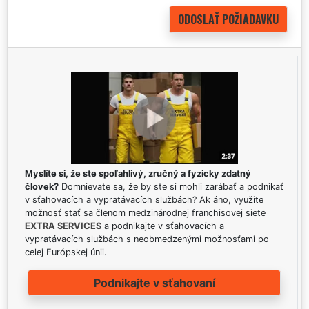
Myslíte si, že ste spoľahlivý, zručný a fyzicky zdatný
človek?
Domnievate sa, že by ste si mohli zarábať a podnikať
v sťahovacích a vypratávacích službách? Ak áno, využite
možnosť stať sa členom medzinárodnej franchisovej siete
EXTRA SERVICES
a podnikajte v sťahovacích a
vypratávacích službách s neobmedzenými možnosťami po
celej Európskej únii.
Podnikajte v sťahovaní