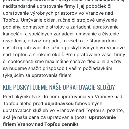
nadštandardné upratovanie firmy i jej pobočiek či
upratovanie výrobných priestorov vo Vranove nad
Topľou. Umývanie okien, ručné či strojové umývanie
podlahy, odmastenie strojov a zariadení, upratovanie
kancelárií a sociálnych zariadení, umývanie a čistenie
osvetlenia, odvoz odpadu, to všetko je štandardom
našich upratovacích služieb poskytovaných vo Vranove
nad Topľou a širokom okolí. Pre upratovanie vašej firmy
či spoločnosti sme maximálne časovo flexibilní a vždy
sa budeme snažiť prispôsobiť vašim požiadavkám
týkajúcim sa upratovania firiem.
KDE POSKYTUJEME NAŠE UPRATOVACIE SLUŽBY
Pred akýmkoľvek druhom upratovania vo Vranove nad
Topľou alebo pred
objednávkou
ľubovoľných
upratovacích služieb vo Vranove nad Topľou si pozrite,
aká je naša cena za upratovanie (pozri
upratovanie
firiem Vranov nad Topľou cenník
).