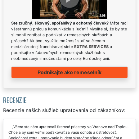
Ste zručný, šikovný, spoľahlivý a ochotný človek?
Máte radi
všestrannú prácu a komunikáciu s ľuďmi? Myslíte si, že by ste
si mohli zarábať a podnikať v remeselných službách a
prácach? Ak áno, využite možnosť stať sa členom
medzinárodnej franchisovej siete
EXTRA SERVICES
a
podnikajte v ľubovoľných remeselných službách s
neobmedzenými možnosťami po celej Európskej únii.
Podnikajte ako remeselník
RECENZIE
Recenzie našich služieb upratovania od zákazníkov:
Včera ste nám upratovali firemné priestory vo Vranove nad Topľou.
Chcela by som veľmi poďakovať za vašu ochotu a ústretovosť.
Spoločnosť extra upratovanie budem skutočne všade odporúčať a