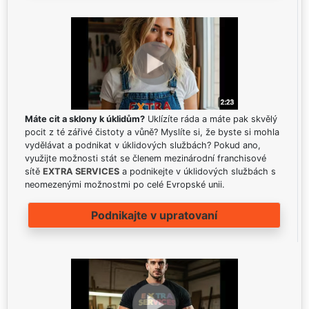
Máte cit a sklony k úklidům?
Uklízíte ráda a máte pak skvělý
pocit z té zářivé čistoty a vůně? Myslíte si, že byste si mohla
vydělávat a podnikat v úklidových službách? Pokud ano,
využijte možnosti stát se členem mezinárodní franchisové
sítě
EXTRA SERVICES
a podnikejte v úklidových službách s
neomezenými možnostmi po celé Evropské unii.
Podnikajte v upratovaní