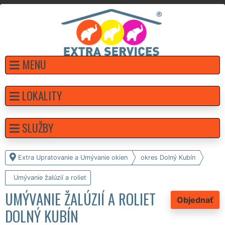
MENU
LOKALITY
SLUŽBY
Extra Upratovanie a Umývanie okien
okres Dolný Kubín
Umývanie žalúzií a roliet
UMÝVANIE ŽALÚZIÍ A ROLIET
Objednať
DOLNÝ KUBÍN