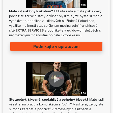
Máte cit a sklony k úklidům?
Uklízíte ráda a máte pak skvělý
pocit z té zářivé čistoty a vůně? Myslíte si, že byste si mohla
vydělávat a podnikat v úklidových službách? Pokud ano,
využijte možnosti stát se členem mezinárodní franchisové
sítě
EXTRA SERVICES
a podnikejte v úklidových službách s
neomezenými možnostmi po celé Evropské unii.
Podnikajte v upratovaní
Ste zručný, šikovný, spoľahlivý a ochotný človek?
Máte radi
všestrannú prácu a komunikáciu s ľuďmi? Myslíte si, že by ste
si mohli zarábať a podnikať v remeselných službách a