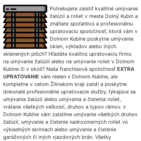
Potrebujete zaistiť kvalitné umývanie
žalúzií a roliet v meste Dolný Kubín a
zháňate spoľahlivú a profesionálnu
upratovaciu spoločnosť, ktorá vám v
Dolnom Kubíne poskytne umývanie
okien, výkladov alebo iných
sklenených plôch? Hľadáte kvalitnú upratovaciu firmu
na umývanie žalúzií alebo na umývanie roliet v Dolnom
Kubíne či v okolí? Naša franchisová spoločnosť
EXTRA
UPRATOVANIE
vám nielen v Dolnom Kubíne, ale
kompletne v celom Žilinskom kraji zaistí a poskytne
dokonalé profesionálne upratovacie služby, týkajúce sa
umývania žalúzií alebo umývania a čistenia roliet,
vrátane všetkých veľkostí, druhov a typov rámov. v
Dolnom Kubíne vám zaistíme umývanie všetkých druhov
žalúzií, umývanie a čistenie nadrozmerných roliet vo
výkladných skriniach alebo umývanie a čistenie
garážových či iných vjazdových brán. Všetky