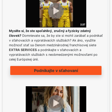
Myslíte si, že ste spoľahlivý, zručný a fyzicky zdatný
človek?
Domnievate sa, že by ste si mohli zarábať a podnikať
v sťahovacích a vypratávacích službách? Ak áno, využite
možnosť stať sa členom medzinárodnej franchisovej siete
EXTRA SERVICES
a podnikajte v sťahovacích a
vypratávacích službách s neobmedzenými možnosťami po
celej Európskej únii.
Podnikajte v sťahovaní