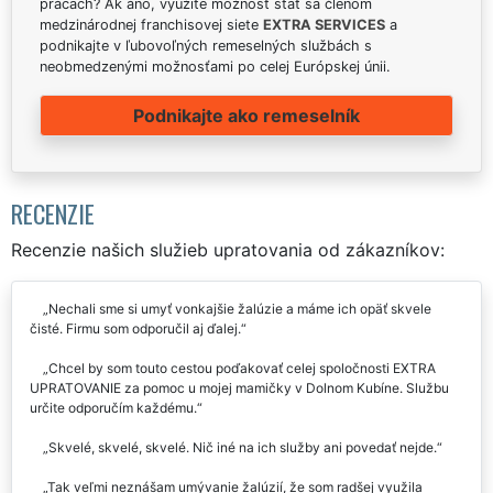
prácach? Ak áno, využite možnosť stať sa členom
medzinárodnej franchisovej siete
EXTRA SERVICES
a
podnikajte v ľubovoľných remeselných službách s
neobmedzenými možnosťami po celej Európskej únii.
Podnikajte ako remeselník
RECENZIE
Recenzie našich služieb upratovania od zákazníkov:
Nechali sme si umyť vonkajšie žalúzie a máme ich opäť skvele
čisté. Firmu som odporučil aj ďalej.
Chcel by som touto cestou poďakovať celej spoločnosti EXTRA
UPRATOVANIE za pomoc u mojej mamičky v Dolnom Kubíne. Službu
určite odporučím každému.
Skvelé, skvelé, skvelé. Nič iné na ich služby ani povedať nejde.
Tak veľmi neznášam umývanie žalúzií, že som radšej využila