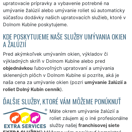
upratovacie prípravky a vybavenie potrebné na
umývanie žalúzií alebo umývanie roliet sú automaticky
súčasťou dodávky našich upratovacích služieb, ktoré v
Dolnom Kubíne poskytujeme.
KDE POSKYTUJEME NAŠE SLUŽBY UMÝVANIA OKIEN
A ŽALÚZIÍ
Pred akýmkoľvek umývaním okien, výkladov či
výkladných skríň v Dolnom Kubíne alebo pred
objednávkou
ľubovoľných upratovaní a umývania
sklenených plôch v Dolnom Kubíne si pozrite, aká je
naša cena za umývanie okien (pozri
umývanie žalúzií a
roliet Dolný Kubín cenník
).
ĎALŠIE SLUŽBY, KTORÉ VÁM MÔŽEME PONÚKNUŤ
Máte okrem umývanie žalúzií a
roliet záujem aj o iné profesionálne
služby našej
franchisovej siete