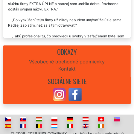
službu firmy EXTRA ÚPLNE a naozaj som urobila dobre. Rozhodne
dostáli svojmu názvu EXTRA.
Po vyskúšaní tejto firmy už nikdy nebudem umývať žalúzie sama.
Radšej zaplatím, než sa s tým otravovať.
Takú profesionalitu, čo predviedli u svokry v zafajčenom byte, som
naozaj nečakal. Klobúk dolu. Karel, Dolný Kubín
ODKAZY
Našu skúsenosť môžem popísať len jedným slovom, paráda!
Všeobecné obchodné podmienky
Kontakt
SOCIÁLNE SIETE
© 2006, 2026 RISS COMPANY, s.r.o. Všetky práva vyhradené