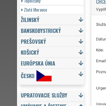
Topoľčany
CHCE
Zlaté Moravce
Vyplň
ŽILINSKÝ
Služb
BANSKOBYSTRICKÝ
Dátu
PREŠOVSKÝ
Kde
KOŠICKÝ
Email
EURÓPSKA ÚNIA
Pozn
ČESKO
Urgen
UPRATOVACIE SLUŽBY
Odosla