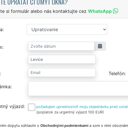
TE UPRATAŤ ČI UMYŤ OKNÁ?
te si formulár alebo nás kontaktujte cez
WhatsApp
a
m
Telefón
ámka
tný výjazd
požadujem uprednostniť moju objednávku pred osta
(poplatok za urgentný výjazd 100 EUR)
ním dopytu súhlasím s
Obchodnými podmienkami
a som s nimi oboznám