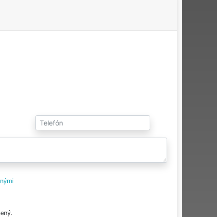
tnými
ený.