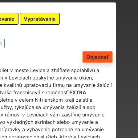
ovanie
Vypratávanie
t
Objednať
roliet v meste Levice a zháňate spoľahlivú a
ám v Leviciach poskytne umývanie okien,
 kvalitnú upratovaciu firmu na umývanie žalúzií
í? Naša franchisová spoločnosť
EXTRA
letne v celom Nitrianskom kraji zaistí a
užby, týkajúce sa umývania žalúzií alebo
pov rámov. v Leviciach vám zaistíme umývanie
 vo výkladných skriniach alebo umývanie a
 prípravky a vybavenie potrebné na umývanie
ch upratovacích služieb, ktoré v Leviciach