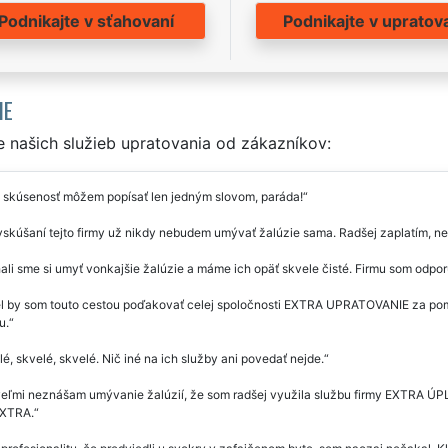
Podnikajte v sťahovaní
Podnikajte v upratov
IE
 našich služieb upratovania od zákazníkov:
 skúsenosť môžem popísať len jedným slovom, paráda!
skúšaní tejto firmy už nikdy nebudem umývať žalúzie sama. Radšej zaplatím, ne
li sme si umyť vonkajšie žalúzie a máme ich opäť skvele čisté. Firmu som odporuč
l by som touto cestou poďakovať celej spoločnosti EXTRA UPRATOVANIE za pomo
u.
é, skvelé, skvelé. Nič iné na ich služby ani povedať nejde.
eľmi neznášam umývanie žalúzií, že som radšej využila službu firmy EXTRA ÚPL
EXTRA.