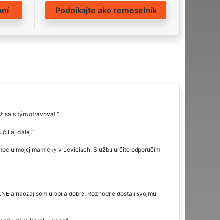
aní
Podnikajte ako remeselník
ž sa s tým otravovať.
il aj ďalej.
c u mojej mamičky v Leviciach. Službu určite odporučím
NE a naozaj som urobila dobre. Rozhodne dostáli svojmu