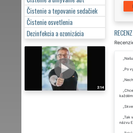
Čistenie a tepovanie sedačiek
Čistenie osvetlenia
RECENZ
Dezinfekcia a ozonizácia
Recenzie
Našu
Po vy
Necha
Chce
každém
Skvel
Tak v
názvu 