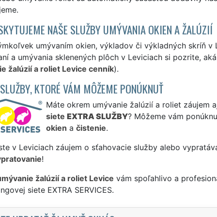
jeme.
SKYTUJEME NAŠE SLUŽBY UMÝVANIA OKIEN A ŽALÚZIÍ
ýmkoľvek umývaním okien, výkladov či výkladných skríň v 
ní a umývania sklenených plôch v Leviciach si pozrite, aká
 žalúzií a roliet Levice cenník
).
 SLUŽBY, KTORÉ VÁM MÔŽEME PONÚKNUŤ
Máte okrem umývanie žalúzií a roliet záujem a
siete
EXTRA SLUŽBY
? Môžeme vám ponúknu
okien
a
čistenie
.
ste v Leviciach záujem o sťahovacie služby alebo vypratáv
ypratovanie
!
umývanie žalúzií a roliet Levice
vám spoľahlivo a profesion
singovej siete EXTRA SERVICES.