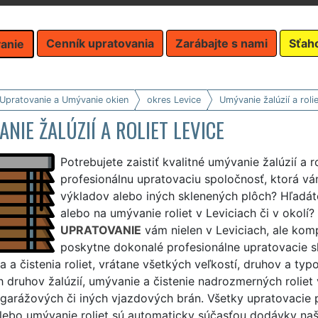
Cenník upratovania
Zarábajte s nami
Sťah
anie
 Upratovanie a Umývanie okien
okres Levice
Umývanie žalúzií a rolie
NIE ŽALÚZIÍ A ROLIET LEVICE
Potrebujete zaistiť kvalitné umývanie žalúzií a 
profesionálnu upratovaciu spoločnosť, ktorá v
výkladov alebo iných sklenených plôch? Hľadáte
alebo na umývanie roliet v Leviciach či v okol
UPRATOVANIE
vám nielen v Leviciach, ale komp
poskytne dokonalé profesionálne upratovacie sl
 a čistenia roliet, vrátane všetkých veľkostí, druhov a ty
 druhov žalúzií, umývanie a čistenie nadrozmerných roliet
 garážových či iných vjazdových brán. Všetky upratovacie
alebo umývanie roliet sú automaticky súčasťou dodávky naši