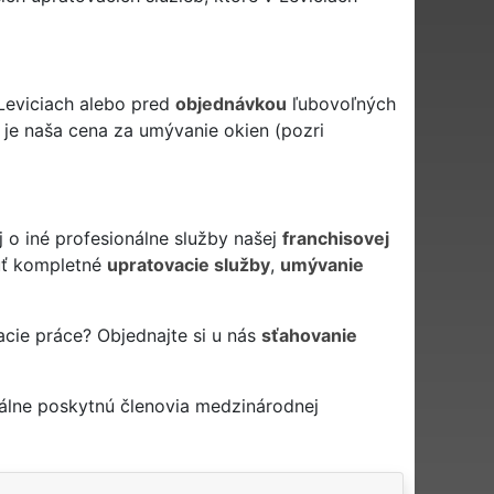
Leviciach alebo pred
objednávkou
ľubovoľných
 je naša cena za umývanie okien (pozri
j o iné profesionálne služby našej
franchisovej
ť kompletné
upratovacie služby
,
umývanie
acie práce? Objednajte si u nás
sťahovanie
álne poskytnú členovia medzinárodnej