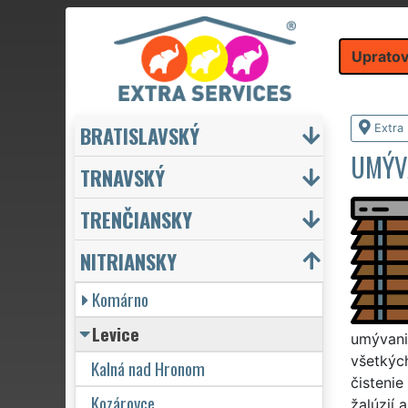
Upratov
BRATISLAVSKÝ
Extra
UMÝVA
TRNAVSKÝ
TRENČIANSKY
NITRIANSKY
Komárno
Levice
umývania
všetkých
Kalná nad Hronom
čistenie
Kozárovce
žalúzií 