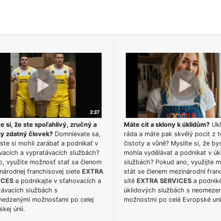
e si, že ste spoľahlivý, zručný a
Máte cit a sklony k úklidům?
Ukl
ky zdatný človek?
Domnievate sa,
ráda a máte pak skvělý pocit z t
ste si mohli zarábať a podnikať v
čistoty a vůně? Myslíte si, že by
vacích a vypratávacích službách?
mohla vydělávat a podnikat v úk
o, využite možnosť stať sa členom
službách? Pokud ano, využijte 
národnej franchisovej siete
EXTRA
stát se členem mezinárodní fran
ICES
a podnikajte v sťahovacích a
sítě
EXTRA SERVICES
a podnike
távacích službách s
úklidových službách s neomeze
edzenými možnosťami po celej
možnostmi po celé Evropské uni
kej únii.