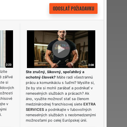
ízíte
Ste zručný, šikovný, spoľahlivý a
é zářivé
ochotný človek?
Máte radi všestrannú
ste si
prácu a komunikáciu s ľuďmi? Myslíte si,
lidových
že by ste si mohli zarábať a podnikať v
možnosti
remeselných službách a prácach? Ak
chisové
áno, využite možnosť stať sa členom
jte v
medzinárodnej franchisovej siete
EXTRA
nými
SERVICES
a podnikajte v ľubovoľných
i.
remeselných službách s neobmedzenými
možnosťami po celej Európskej únii.