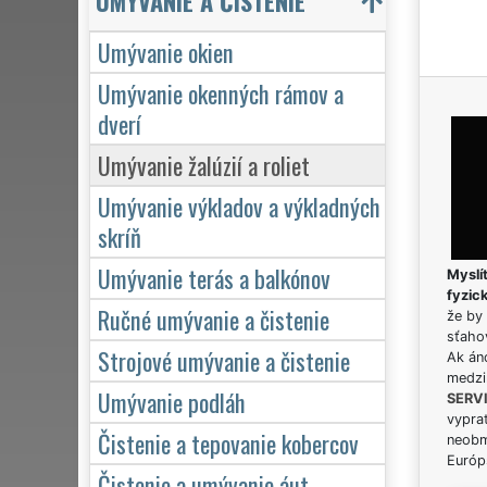
UMÝVANIE A ČISTENIE
Umývanie okien
Umývanie okenných rámov a
dverí
Umývanie žalúzií a roliet
Umývanie výkladov a výkladných
skríň
Umývanie terás a balkónov
Myslít
fyzic
Ručné umývanie a čistenie
že by 
sťaho
Strojové umývanie a čistenie
Ak án
medzi
Umývanie podláh
SERV
vypra
Čistenie a tepovanie kobercov
neobm
Európs
Čistenie a umývanie áut