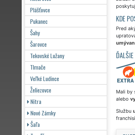
poskytu
Plášťovce
KDE PO
Pukanec
Pred ak
Šahy
upratova
Šarovce
umývanie
ĎALŠIE
Tekovské Lužany
Tlmače
Veľké Ludince
Želiezovce
Mali by 
alebo
v
Nitra
Službu
Nové Zámky
franchi
Šaľa