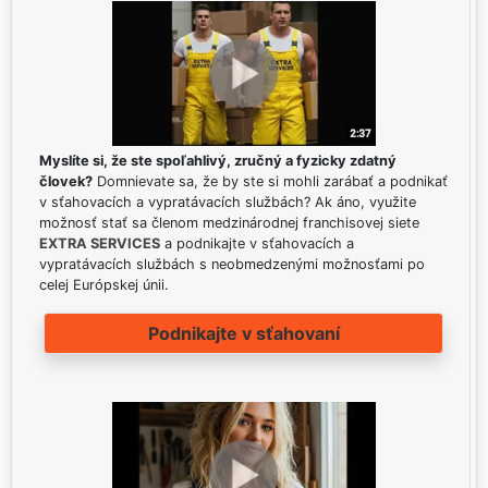
Myslíte si, že ste spoľahlivý, zručný a fyzicky zdatný
človek?
Domnievate sa, že by ste si mohli zarábať a podnikať
v sťahovacích a vypratávacích službách? Ak áno, využite
možnosť stať sa členom medzinárodnej franchisovej siete
EXTRA SERVICES
a podnikajte v sťahovacích a
vypratávacích službách s neobmedzenými možnosťami po
celej Európskej únii.
Podnikajte v sťahovaní