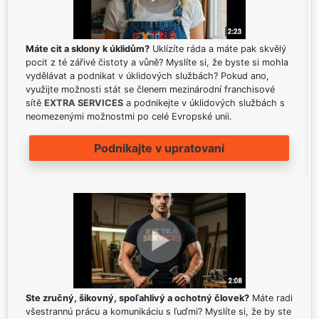
Máte cit a sklony k úklidům?
Uklízíte ráda a máte pak skvělý
pocit z té zářivé čistoty a vůně? Myslíte si, že byste si mohla
vydělávat a podnikat v úklidových službách? Pokud ano,
využijte možnosti stát se členem mezinárodní franchisové
sítě
EXTRA SERVICES
a podnikejte v úklidových službách s
neomezenými možnostmi po celé Evropské unii.
Podnikajte v upratovaní
Ste zručný, šikovný, spoľahlivý a ochotný človek?
Máte radi
všestrannú prácu a komunikáciu s ľuďmi? Myslíte si, že by ste