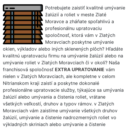
Potrebujete zaistiť kvalitné umývanie
žalúzií a roliet v meste Zlaté
Moravce a zháňate spoľahlivú a
profesionálnu upratovaciu
spoločnosť, ktorá vám v Zlatých
Moravciach poskytne umývanie
okien, výkladov alebo iných sklenených plôch? Hľadáte
kvalitnú upratovaciu firmu na umývanie žalúzií alebo na
umývanie roliet v Zlatých Moravciach či v okolí? Naša
franchisová spoločnosť
EXTRA UPRATOVANIE
vám
nielen v Zlatých Moravciach, ale kompletne v celom
Nitrianskom kraji zaistí a poskytne dokonalé
profesionálne upratovacie služby, týkajúce sa umývania
žalúzií alebo umývania a čistenia roliet, vrátane
všetkých veľkostí, druhov a typov rámov. v Zlatých
Moravciach vám zaistíme umývanie všetkých druhov
žalúzií, umývanie a čistenie nadrozmerných roliet vo
výkladných skriniach alebo umývanie a čistenie