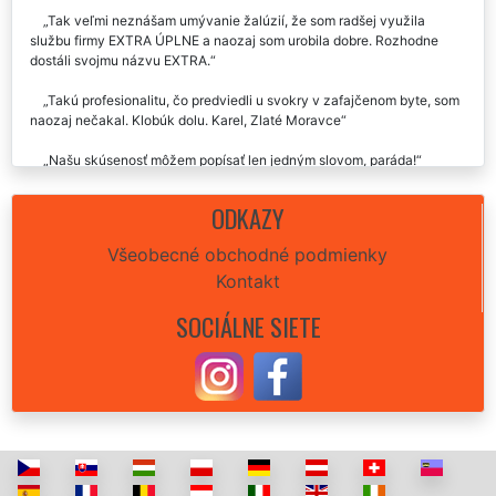
Tak veľmi neznášam umývanie žalúzií, že som radšej využila
službu firmy EXTRA ÚPLNE a naozaj som urobila dobre. Rozhodne
dostáli svojmu názvu EXTRA.
Takú profesionalitu, čo predviedli u svokry v zafajčenom byte, som
naozaj nečakal. Klobúk dolu. Karel, Zlaté Moravce
Našu skúsenosť môžem popísať len jedným slovom, paráda!
Po vyskúšaní tejto firmy už nikdy nebudem umývať žalúzie sama.
ODKAZY
Radšej zaplatím, než sa s tým otravovať.
Všeobecné obchodné podmienky
Kontakt
SOCIÁLNE SIETE