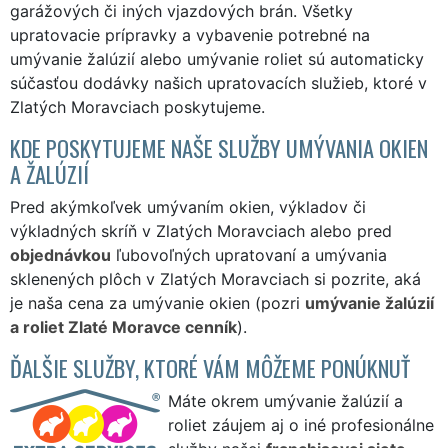
garážových či iných vjazdových brán. Všetky
upratovacie prípravky a vybavenie potrebné na
umývanie žalúzií alebo umývanie roliet sú automaticky
súčasťou dodávky našich upratovacích služieb, ktoré v
Zlatých Moravciach poskytujeme.
KDE POSKYTUJEME NAŠE SLUŽBY UMÝVANIA OKIEN
A ŽALÚZIÍ
Pred akýmkoľvek umývaním okien, výkladov či
výkladných skríň v Zlatých Moravciach alebo pred
objednávkou
ľubovoľných upratovaní a umývania
sklenených plôch v Zlatých Moravciach si pozrite, aká
je naša cena za umývanie okien (pozri
umývanie žalúzií
a roliet Zlaté Moravce cenník
).
ĎALŠIE SLUŽBY, KTORÉ VÁM MÔŽEME PONÚKNUŤ
Máte okrem umývanie žalúzií a
roliet záujem aj o iné profesionálne