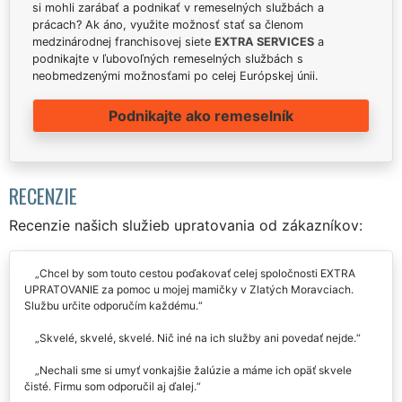
si mohli zarábať a podnikať v remeselných službách a
prácach? Ak áno, využite možnosť stať sa členom
medzinárodnej franchisovej siete
EXTRA SERVICES
a
podnikajte v ľubovoľných remeselných službách s
neobmedzenými možnosťami po celej Európskej únii.
Podnikajte ako remeselník
RECENZIE
Recenzie našich služieb upratovania od zákazníkov:
Chcel by som touto cestou poďakovať celej spoločnosti EXTRA
UPRATOVANIE za pomoc u mojej mamičky v Zlatých Moravciach.
Službu určite odporučím každému.
Skvelé, skvelé, skvelé. Nič iné na ich služby ani povedať nejde.
Nechali sme si umyť vonkajšie žalúzie a máme ich opäť skvele
čisté. Firmu som odporučil aj ďalej.