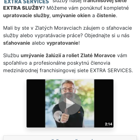
služby našej
franchisovej siete
EXTRA SLUŽBY
? Môžeme vám ponúknuť kompletné
upratovacie služby
,
umývanie okien
a
čistenie
.
Mali by ste v Zlatých Moravciach záujem o sťahovacie
služby alebo vypratávacie práce? Objednajte si u nás
sťahovanie
alebo
vypratovanie
!
Službu
umývanie žalúzií a roliet Zlaté Moravce
vám
spoľahlivo a profesionálne poskytnú členovia
medzinárodnej franchisingovej siete EXTRA SERVICES.