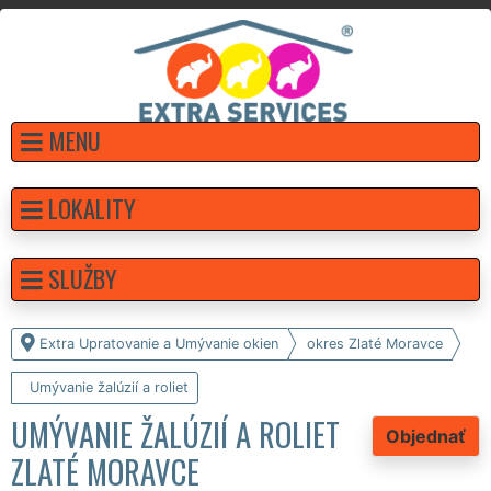
MENU
LOKALITY
SLUŽBY
Extra Upratovanie a Umývanie okien
okres Zlaté Moravce
Umývanie žalúzií a roliet
UMÝVANIE ŽALÚZIÍ A ROLIET
Objednať
ZLATÉ MORAVCE