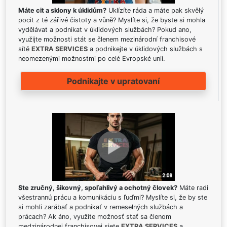
Máte cit a sklony k úklidům?
Uklízíte ráda a máte pak skvělý
pocit z té zářivé čistoty a vůně? Myslíte si, že byste si mohla
vydělávat a podnikat v úklidových službách? Pokud ano,
využijte možnosti stát se členem mezinárodní franchisové
sítě
EXTRA SERVICES
a podnikejte v úklidových službách s
neomezenými možnostmi po celé Evropské unii.
Podnikajte v upratovaní
Ste zručný, šikovný, spoľahlivý a ochotný človek?
Máte radi
všestrannú prácu a komunikáciu s ľuďmi? Myslíte si, že by ste
si mohli zarábať a podnikať v remeselných službách a
prácach? Ak áno, využite možnosť stať sa členom
medzinárodnej franchisovej siete
EXTRA SERVICES
a