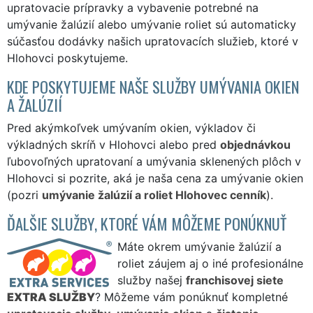
upratovacie prípravky a vybavenie potrebné na
umývanie žalúzií alebo umývanie roliet sú automaticky
súčasťou dodávky našich upratovacích služieb, ktoré v
Hlohovci poskytujeme.
KDE POSKYTUJEME NAŠE SLUŽBY UMÝVANIA OKIEN
A ŽALÚZIÍ
Pred akýmkoľvek umývaním okien, výkladov či
výkladných skríň v Hlohovci alebo pred
objednávkou
ľubovoľných upratovaní a umývania sklenených plôch v
Hlohovci si pozrite, aká je naša cena za umývanie okien
(pozri
umývanie žalúzií a roliet Hlohovec cenník
).
ĎALŠIE SLUŽBY, KTORÉ VÁM MÔŽEME PONÚKNUŤ
Máte okrem umývanie žalúzií a
roliet záujem aj o iné profesionálne
služby našej
franchisovej siete
EXTRA SLUŽBY
? Môžeme vám ponúknuť kompletné