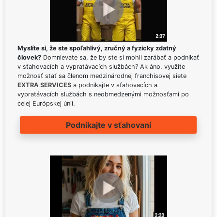
Myslíte si, že ste spoľahlivý, zručný a fyzicky zdatný
človek?
Domnievate sa, že by ste si mohli zarábať a podnikať
v sťahovacích a vypratávacích službách? Ak áno, využite
možnosť stať sa členom medzinárodnej franchisovej siete
EXTRA SERVICES
a podnikajte v sťahovacích a
vypratávacích službách s neobmedzenými možnosťami po
celej Európskej únii.
Podnikajte v sťahovaní