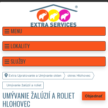
MENU
LOKALITY
SLUŽBY
Extra Upratovanie a Umývanie okien
okres Hlohovec
Umývanie žalúzií a roliet
UMÝVANIE ŽALÚZIÍ A ROLIET
Objednať
HLOHOVEC