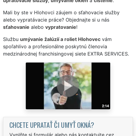
upratovacie služby
,
umývanie okien
a
čistenie
.
Mali by ste v Hlohovci záujem o sťahovacie služby
alebo vypratávacie práce? Objednajte si u nás
sťahovanie
alebo
vypratovanie
!
Službu
umývanie žalúzií a roliet Hlohovec
vám
spoľahlivo a profesionálne poskytnú členovia
medzinárodnej franchisingovej siete EXTRA SERVICES.
CHCETE UPRATAŤ ČI UMYŤ OKNÁ?
Vyplňte si formulár alebo nás kontaktujte cez