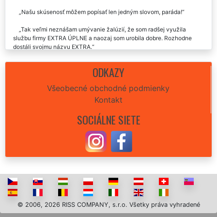
Našu skúsenosť môžem popísať len jedným slovom, paráda!
Tak veľmi neznášam umývanie žalúzií, že som radšej využila
službu firmy EXTRA ÚPLNE a naozaj som urobila dobre. Rozhodne
dostáli svojmu názvu EXTRA.
Takú profesionalitu, čo predviedli u svokry v zafajčenom byte, som
ODKAZY
naozaj nečakal. Klobúk dolu. Karel, Hlohovec
Všeobecné obchodné podmienky
Kontakt
SOCIÁLNE SIETE
© 2006, 2026 RISS COMPANY, s.r.o. Všetky práva vyhradené