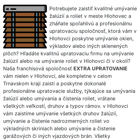
Potrebujete zaistiť kvalitné umývanie
žalúzií a roliet v meste Hlohovec a
zháňate spoľahlivú a profesionálnu
upratovaciu spoločnosť, ktorá vám v
Hlohovci poskytne umývanie okien,
výkladov alebo iných sklenených
plôch? Hľadáte kvalitnú upratovaciu firmu na umývanie
žalúzií alebo na umývanie roliet v Hlohovci či v okolí?
Naša franchisová spoločnosť
EXTRA UPRATOVANIE
vám nielen v Hlohovci, ale kompletne v celom
Trnavskom kraji zaistí a poskytne dokonalé
profesionálne upratovacie služby, týkajúce sa umývania
žalúzií alebo umývania a čistenia roliet, vrátane
všetkých veľkostí, druhov a typov rámov. v Hlohovci
vám zaistíme umývanie všetkých druhov žalúzií,
umývanie a čistenie nadrozmerných roliet vo
výkladných skriniach alebo umývanie a čistenie
garážových či iných vjazdových brán. Všetky