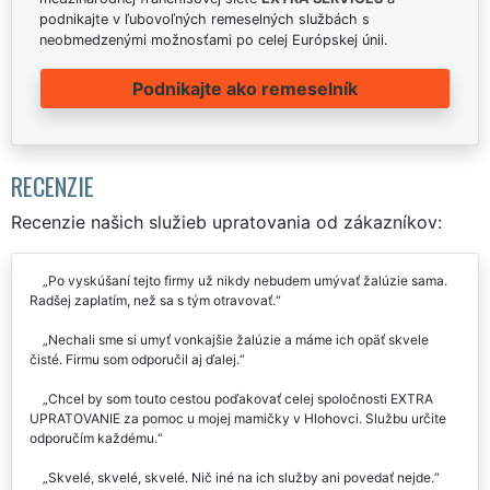
podnikajte v ľubovoľných remeselných službách s
neobmedzenými možnosťami po celej Európskej únii.
Podnikajte ako remeselník
RECENZIE
Recenzie našich služieb upratovania od zákazníkov:
Po vyskúšaní tejto firmy už nikdy nebudem umývať žalúzie sama.
Radšej zaplatím, než sa s tým otravovať.
Nechali sme si umyť vonkajšie žalúzie a máme ich opäť skvele
čisté. Firmu som odporučil aj ďalej.
Chcel by som touto cestou poďakovať celej spoločnosti EXTRA
UPRATOVANIE za pomoc u mojej mamičky v Hlohovci. Službu určite
odporučím každému.
Skvelé, skvelé, skvelé. Nič iné na ich služby ani povedať nejde.