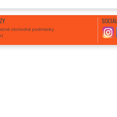
ZY
SOCIÁL
ecné obchodné podmienky
kt