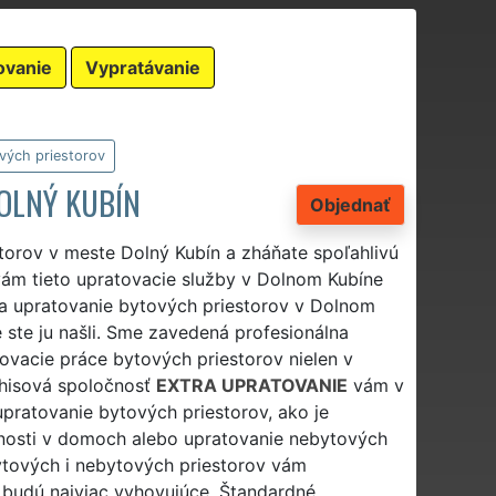
ovanie
Vypratávanie
vých priestorov
OLNÝ KUBÍN
Objednať
torov v meste Dolný Kubín a zháňate spoľahlivú
vám tieto upratovacie služby v Dolnom Kubíne
na upratovanie bytových priestorov v Dolnom
 ste ju našli. Sme zavedená profesionálna
tovacie práce bytových priestorov nielen v
chisová spoločnosť
EXTRA UPRATOVANIE
vám v
 upratovanie bytových priestorov, ako je
cnosti v domoch alebo upratovanie nebytových
ytových i nebytových priestorov vám
 budú najviac vyhovujúce. Štandardné