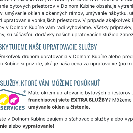
nie bytových priestorov v Dolnom Kubíne obsahuje vytreni
v, umývanie okien a okenných rámov, umývanie nábytku, utr
d upratovanie vonkajších priestorov. V prípade akejkoľvek
rov v Dolnom Kubíne vám radi vyhovieme. Všetky prípravky,
rov, sú súčasťou dodávky našich upratovacích služieb zab
SKYTUJEME NAŠE UPRATOVACIE SLUŽBY
ýmkoľvek druhom upratovania v Dolnom Kubíne alebo pre
 Kubíne si pozrite, aká je naša cena za upratovanie (pozr
 SLUŽBY, KTORÉ VÁM MÔŽEME PONÚKNUŤ
Máte okrem upratovanie bytových priestorov z
franchisovej siete
EXTRA SLUŽBY
? Môžeme 
umývanie okien
a
čistenie
.
ste v Dolnom Kubíne záujem o sťahovacie služby alebo vypr
nie
alebo
vypratovanie
!