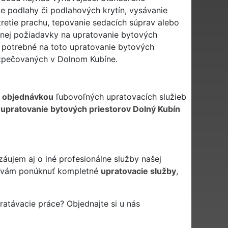
e podlahy či podlahových krytín, vysávanie
etie prachu, tepovanie sedacích súprav alebo
 inej požiadavky na upratovanie bytových
 potrebné na toto upratovanie bytových
ezpečovaných v Dolnom Kubíne.
d
objednávkou
ľubovoľných upratovacích služieb
i
upratovanie bytových priestorov Dolný Kubín
áujem aj o iné profesionálne služby našej
vám ponúknuť kompletné
upratovacie služby
,
atávacie práce? Objednajte si u nás