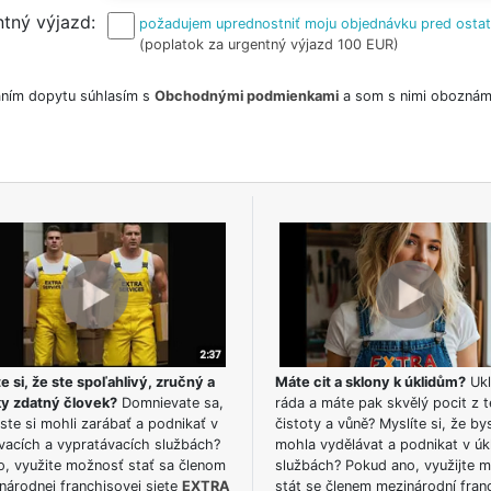
tný výjazd
požadujem uprednostniť moju objednávku pred osta
(poplatok za urgentný výjazd 100 EUR)
ním dopytu súhlasím s
Obchodnými podmienkami
a som s nimi oboznám
e si, že ste spoľahlivý, zručný a
Máte cit a sklony k úklidům?
Ukl
ky zdatný človek?
Domnievate sa,
ráda a máte pak skvělý pocit z t
ste si mohli zarábať a podnikať v
čistoty a vůně? Myslíte si, že by
vacích a vypratávacích službách?
mohla vydělávat a podnikat v úk
o, využite možnosť stať sa členom
službách? Pokud ano, využijte 
národnej franchisovej siete
EXTRA
stát se členem mezinárodní fran