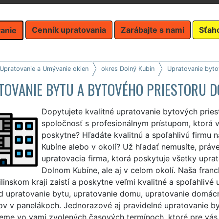
Cenník upratovania
Zarábajte s nami
Sťah
anie
 Upratovanie a Umývanie okien
okres Dolný Kubín
Upratovanie byto
TOVANIE BYTU A BYTOVÉHO PRIESTORU D
Dopytujete kvalitné upratovanie bytových pries
spoločnosť s profesionálnym prístupom, ktorá 
poskytne? Hľadáte kvalitnú a spoľahlivú firmu 
Kubíne alebo v okolí? Už hľadať nemusíte, práve
upratovacia firma, ktorá poskytuje všetky upra
Dolnom Kubíne, ale aj v celom okolí. Naša fran
linskom kraji zaistí a poskytne veľmi kvalitné a spoľahlivé
ad upratovanie bytu, upratovanie domu, upratovanie domá
rov v panelákoch. Jednorazové aj pravidelné upratovanie b
eme vo vami zvolených časových termínoch, ktoré pre vás