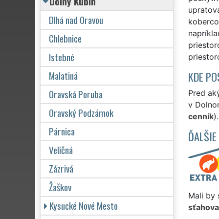
Dolný Kubín
upratova
Dlhá nad Oravou
koberco
napríkla
Chlebnice
priesto
Istebné
priesto
Malatiná
KDE PO
Oravská Poruba
Pred ak
v Dolnom
Oravský Podzámok
cenník
).
Párnica
ĎALŠIE
Veličná
Zázrivá
Žaškov
Mali by 
Kysucké Nové Mesto
sťahova