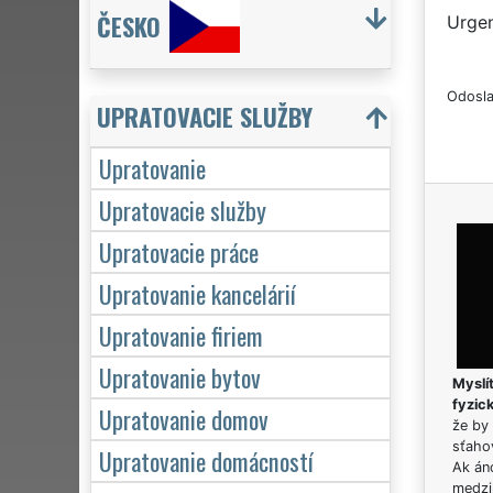
ČESKO
Urgen
Odosla
UPRATOVACIE SLUŽBY
Upratovanie
Upratovacie služby
Upratovacie práce
Upratovanie kancelárií
Upratovanie firiem
Upratovanie bytov
Myslít
fyzic
Upratovanie domov
že by 
sťaho
Upratovanie domácností
Ak án
medzi