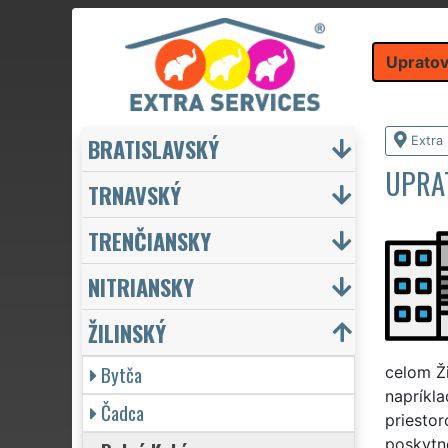
Upratov
BRATISLAVSKÝ
Extra
UPRA
TRNAVSKÝ
TRENČIANSKY
NITRIANSKY
ŽILINSKÝ
Bytča
celom Ži
napríkl
Čadca
priesto
poskytn