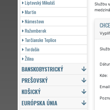
Liptovský Mikuláš
Službu
medziná
Martin
Námestovo
CHCE
Ružomberok
Vyplň
Turčianske Teplice
Tvrdošín
Služb
Žilina
Dátu
BANSKOBYSTRICKÝ
Kde
PREŠOVSKÝ
Email
KOŠICKÝ
Pozn
EURÓPSKA ÚNIA