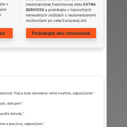
jte v
medzinárodnej franchisovej siete
EXTRA
nými
SERVICES
a podnikajte v ľubovoľných
i.
remeselných službách s neobmedzenými
možnosťami po celej Európskej únii.
aní
Podnikajte ako remeselník
oločnosť. Práca bola odvedená veľmi kvalitne, odporúčame.
ojní, ďakujem.
 podľa dohody.
orne a precízne, odporúčam.