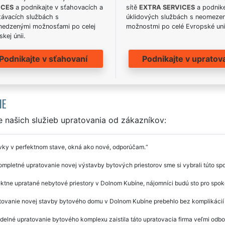
ICES
a podnikajte v sťahovacích a
sítě
EXTRA SERVICES
a podnike
távacích službách s
úklidových službách s neomeze
edzenými možnosťami po celej
možnostmi po celé Evropské uni
kej únii.
Podnikajte v sťahovaní
Podnikajte v upratov
IE
 našich služieb upratovania od zákazníkov:
vky v perfektnom stave, okná ako nové, odporúčam.
mpletné upratovanie novej výstavby bytových priestorov sme si vybrali túto sp
ktne upratané nebytové priestory v Dolnom Kubíne, nájomníci budú sto pro spok
tovanie novej stavby bytového domu v Dolnom Kubíne prebehlo bez komplikácií
delné upratovanie bytového komplexu zaistila táto upratovacia firma veľmi odb