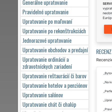
Generálne upratovanie
SERV
vypra
Pravidelné upratovanie
neobm
Európs
Upratovanie po maľovaní
Upratovanie po rekonštrukciách
Jednorazové upratovanie
Upratovanie obchodov a predajní
RECENZ
Upratovanie ordinácií a
Recenzie
zdravotníckych zariadení
Byto
Upratovanie reštaurácií či barov
Na ko
Upratovanie hotelov a penziónov
Perfe
Upratovanie salónov
Upra
Upratovanie chát či chalúp
Pravi