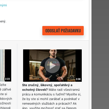
tnými
ený.
ízíte
Ste zručný, šikovný, spoľahlivý a
é zářivé
ochotný človek?
Máte radi všestrannú
ste si
prácu a komunikáciu s ľuďmi? Myslíte si,
lidových
že by ste si mohli zarábať a podnikať v
možnosti
remeselných službách a prácach? Ak
chisové
áno, využite možnosť stať sa členom