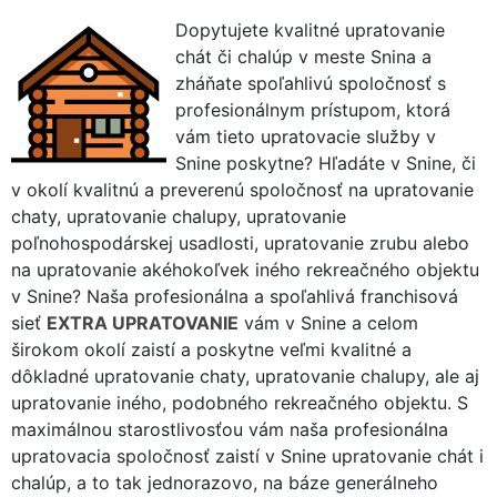
Dopytujete kvalitné upratovanie
chát či chalúp v meste Snina a
zháňate spoľahlivú spoločnosť s
profesionálnym prístupom, ktorá
vám tieto upratovacie služby v
Snine poskytne? Hľadáte v Snine, či
v okolí kvalitnú a preverenú spoločnosť na upratovanie
chaty, upratovanie chalupy, upratovanie
poľnohospodárskej usadlosti, upratovanie zrubu alebo
na upratovanie akéhokoľvek iného rekreačného objektu
v Snine? Naša profesionálna a spoľahlivá franchisová
sieť
EXTRA UPRATOVANIE
vám v Snine a celom
širokom okolí zaistí a poskytne veľmi kvalitné a
dôkladné upratovanie chaty, upratovanie chalupy, ale aj
upratovanie iného, podobného rekreačného objektu. S
maximálnou starostlivosťou vám naša profesionálna
upratovacia spoločnosť zaistí v Snine upratovanie chát i
chalúp, a to tak jednorazovo, na báze generálneho