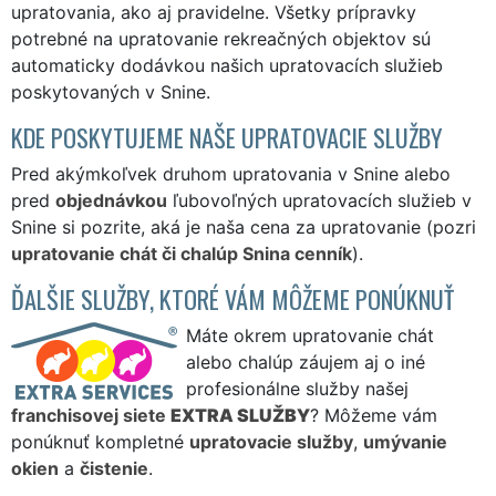
upratovania, ako aj pravidelne. Všetky prípravky
potrebné na upratovanie rekreačných objektov sú
automaticky dodávkou našich upratovacích služieb
poskytovaných v Snine.
KDE POSKYTUJEME NAŠE UPRATOVACIE SLUŽBY
Pred akýmkoľvek druhom upratovania v Snine alebo
pred
objednávkou
ľubovoľných upratovacích služieb v
Snine si pozrite, aká je naša cena za upratovanie (pozri
upratovanie chát či chalúp Snina cenník
).
ĎALŠIE SLUŽBY, KTORÉ VÁM MÔŽEME PONÚKNUŤ
Máte okrem upratovanie chát
alebo chalúp záujem aj o iné
profesionálne služby našej
franchisovej siete
EXTRA SLUŽBY
? Môžeme vám
ponúknuť kompletné
upratovacie služby
,
umývanie
okien
a
čistenie
.