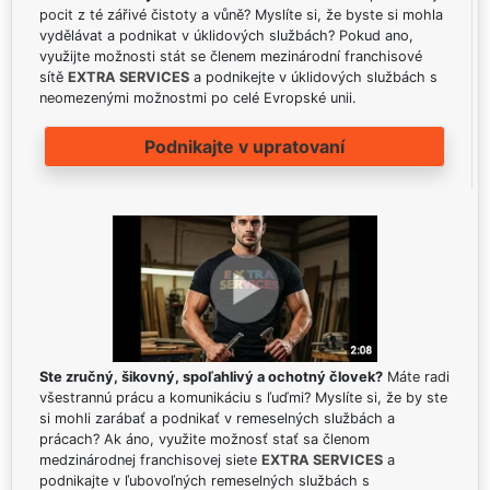
pocit z té zářivé čistoty a vůně? Myslíte si, že byste si mohla
vydělávat a podnikat v úklidových službách? Pokud ano,
využijte možnosti stát se členem mezinárodní franchisové
sítě
EXTRA SERVICES
a podnikejte v úklidových službách s
neomezenými možnostmi po celé Evropské unii.
Podnikajte v upratovaní
Ste zručný, šikovný, spoľahlivý a ochotný človek?
Máte radi
všestrannú prácu a komunikáciu s ľuďmi? Myslíte si, že by ste
si mohli zarábať a podnikať v remeselných službách a
prácach? Ak áno, využite možnosť stať sa členom
medzinárodnej franchisovej siete
EXTRA SERVICES
a
podnikajte v ľubovoľných remeselných službách s