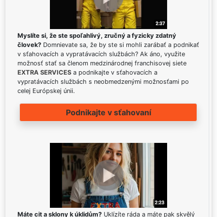
Myslíte si, že ste spoľahlivý, zručný a fyzicky zdatný
človek?
Domnievate sa, že by ste si mohli zarábať a podnikať
v sťahovacích a vypratávacích službách? Ak áno, využite
možnosť stať sa členom medzinárodnej franchisovej siete
EXTRA SERVICES
a podnikajte v sťahovacích a
vypratávacích službách s neobmedzenými možnosťami po
celej Európskej únii.
Podnikajte v sťahovaní
Máte cit a sklony k úklidům?
Uklízíte ráda a máte pak skvělý