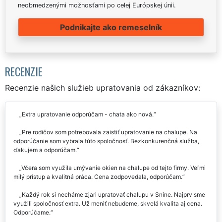
neobmedzenými možnosťami po celej Európskej únii.
Podnikajte ako remeselník
RECENZIE
Recenzie našich služieb upratovania od zákazníkov:
Extra upratovanie odporúčam - chata ako nová.
Pre rodičov som potrebovala zaistiť upratovanie na chalupe. Na
odporúčanie som vybrala túto spoločnosť. Bezkonkurenčná služba,
ďakujem a odporúčam.
Včera som využila umývanie okien na chalupe od tejto firmy. Veľmi
milý prístup a kvalitná práca. Cena zodpovedala, odporúčam.
Každý rok si necháme zjari upratovať chalupu v Snine. Najprv sme
využili spoločnosť extra. Už meniť nebudeme, skvelá kvalita aj cena.
Odporúčame.