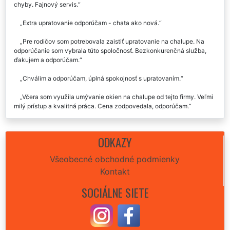
chyby. Fajnový servis.
Extra upratovanie odporúčam - chata ako nová.
Pre rodičov som potrebovala zaistiť upratovanie na chalupe. Na
odporúčanie som vybrala túto spoločnosť. Bezkonkurenčná služba,
ďakujem a odporúčam.
Chválim a odporúčam, úplná spokojnosť s upratovaním.
Včera som využila umývanie okien na chalupe od tejto firmy. Veľmi
milý prístup a kvalitná práca. Cena zodpovedala, odporúčam.
Každý rok si necháme zjari upratovať chalupu v Bánovciach nad
Bebravou. Najprv sme využili spoločnosť extra. Už meniť nebudeme,
ODKAZY
skvelá kvalita aj cena. Odporúčame.
Všeobecné obchodné podmienky
Kontakt
SOCIÁLNE SIETE