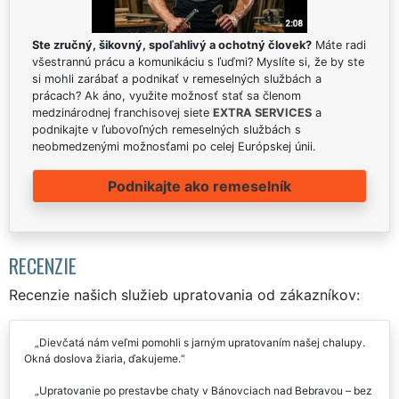
Ste zručný, šikovný, spoľahlivý a ochotný človek?
Máte radi
všestrannú prácu a komunikáciu s ľuďmi? Myslíte si, že by ste
si mohli zarábať a podnikať v remeselných službách a
prácach? Ak áno, využite možnosť stať sa členom
medzinárodnej franchisovej siete
EXTRA SERVICES
a
podnikajte v ľubovoľných remeselných službách s
neobmedzenými možnosťami po celej Európskej únii.
Podnikajte ako remeselník
RECENZIE
Recenzie našich služieb upratovania od zákazníkov:
Dievčatá nám veľmi pomohli s jarným upratovaním našej chalupy.
Okná doslova žiaria, ďakujeme.
Upratovanie po prestavbe chaty v Bánovciach nad Bebravou – bez