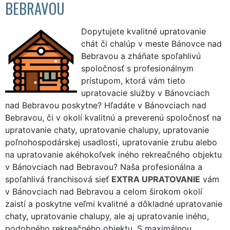
BEBRAVOU
Dopytujete kvalitné upratovanie
chát či chalúp v meste Bánovce nad
Bebravou a zháňate spoľahlivú
spoločnosť s profesionálnym
prístupom, ktorá vám tieto
upratovacie služby v Bánovciach
nad Bebravou poskytne? Hľadáte v Bánovciach nad
Bebravou, či v okolí kvalitnú a preverenú spoločnosť na
upratovanie chaty, upratovanie chalupy, upratovanie
poľnohospodárskej usadlosti, upratovanie zrubu alebo
na upratovanie akéhokoľvek iného rekreačného objektu
v Bánovciach nad Bebravou? Naša profesionálna a
spoľahlivá franchisová sieť
EXTRA UPRATOVANIE
vám
v Bánovciach nad Bebravou a celom širokom okolí
zaistí a poskytne veľmi kvalitné a dôkladné upratovanie
chaty, upratovanie chalupy, ale aj upratovanie iného,
podobného rekreačného objektu. S maximálnou