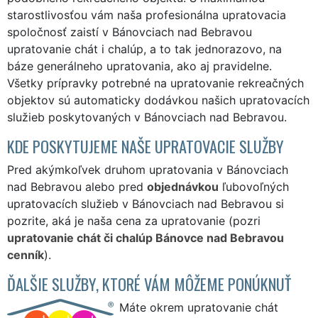
starostlivosťou vám naša profesionálna upratovacia
spoločnosť zaistí v Bánovciach nad Bebravou
upratovanie chát i chalúp, a to tak jednorazovo, na
báze generálneho upratovania, ako aj pravidelne.
Všetky prípravky potrebné na upratovanie rekreačných
objektov sú automaticky dodávkou našich upratovacích
služieb poskytovaných v Bánovciach nad Bebravou.
KDE POSKYTUJEME NAŠE UPRATOVACIE SLUŽBY
Pred akýmkoľvek druhom upratovania v Bánovciach
nad Bebravou alebo pred
objednávkou
ľubovoľných
upratovacích služieb v Bánovciach nad Bebravou si
pozrite, aká je naša cena za upratovanie (pozri
upratovanie chát či chalúp Bánovce nad Bebravou
cenník
).
ĎALŠIE SLUŽBY, KTORÉ VÁM MÔŽEME PONÚKNUŤ
Máte okrem upratovanie chát