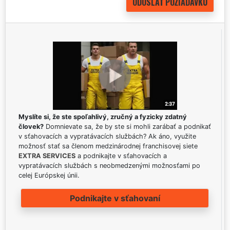
Myslíte si, že ste spoľahlivý, zručný a fyzicky zdatný
človek?
Domnievate sa, že by ste si mohli zarábať a podnikať
v sťahovacích a vypratávacích službách? Ak áno, využite
možnosť stať sa členom medzinárodnej franchisovej siete
EXTRA SERVICES
a podnikajte v sťahovacích a
vypratávacích službách s neobmedzenými možnosťami po
celej Európskej únii.
Podnikajte v sťahovaní