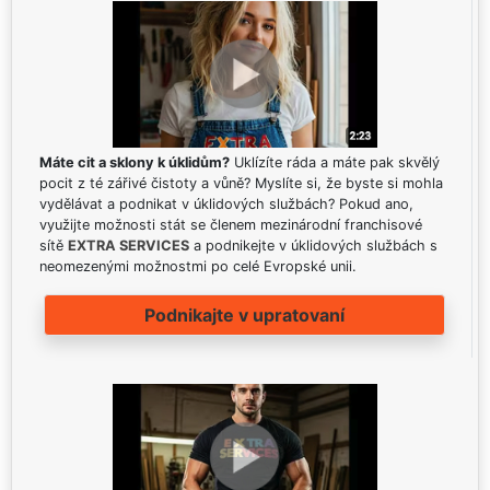
Máte cit a sklony k úklidům?
Uklízíte ráda a máte pak skvělý
pocit z té zářivé čistoty a vůně? Myslíte si, že byste si mohla
vydělávat a podnikat v úklidových službách? Pokud ano,
využijte možnosti stát se členem mezinárodní franchisové
sítě
EXTRA SERVICES
a podnikejte v úklidových službách s
neomezenými možnostmi po celé Evropské unii.
Podnikajte v upratovaní