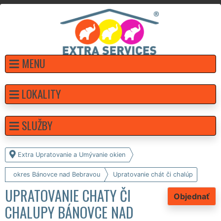
MENU
LOKALITY
SLUŽBY
Extra Upratovanie a Umývanie okien
okres Bánovce nad Bebravou
Upratovanie chát či chalúp
UPRATOVANIE CHATY ČI
Objednať
CHALUPY BÁNOVCE NAD