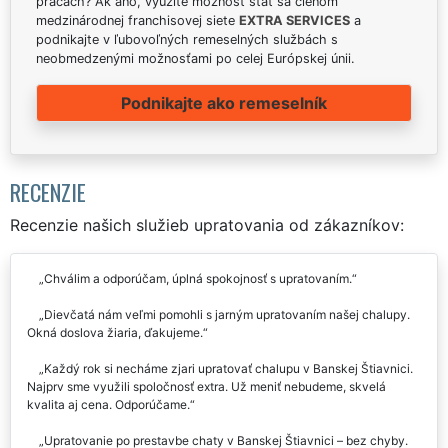
prácach? Ak áno, využite možnosť stať sa členom
medzinárodnej franchisovej siete
EXTRA SERVICES
a
podnikajte v ľubovoľných remeselných službách s
neobmedzenými možnosťami po celej Európskej únii.
Podnikajte ako remeselník
RECENZIE
Recenzie našich služieb upratovania od zákazníkov:
Chválim a odporúčam, úplná spokojnosť s upratovaním.
Dievčatá nám veľmi pomohli s jarným upratovaním našej chalupy.
Okná doslova žiaria, ďakujeme.
Každý rok si necháme zjari upratovať chalupu v Banskej Štiavnici.
Najprv sme využili spoločnosť extra. Už meniť nebudeme, skvelá
kvalita aj cena. Odporúčame.
Upratovanie po prestavbe chaty v Banskej Štiavnici – bez chyby.