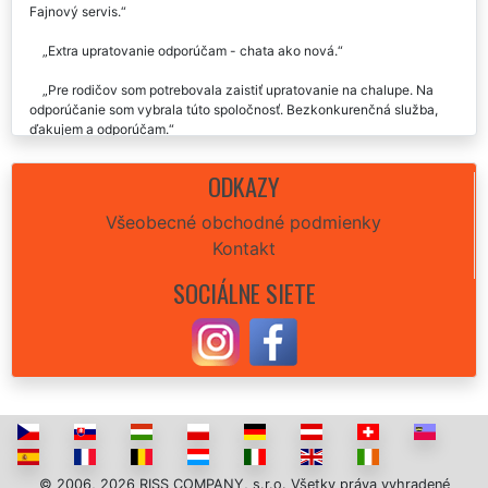
Fajnový servis.
Extra upratovanie odporúčam - chata ako nová.
Pre rodičov som potrebovala zaistiť upratovanie na chalupe. Na
odporúčanie som vybrala túto spoločnosť. Bezkonkurenčná služba,
ďakujem a odporúčam.
Včera som využila umývanie okien na chalupe od tejto firmy. Veľmi
ODKAZY
milý prístup a kvalitná práca. Cena zodpovedala, odporúčam.
Všeobecné obchodné podmienky
Kontakt
SOCIÁLNE SIETE
© 2006, 2026 RISS COMPANY, s.r.o. Všetky práva vyhradené