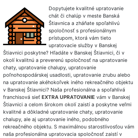
Dopytujete kvalitné upratovanie
chát či chalúp v meste Banská
Štiavnica a zháňate spoľahlivú
spoločnosť s profesionálnym
prístupom, ktorá vám tieto
upratovacie služby v Banskej
Štiavnici poskytne? Hľadáte v Banskej Štiavnici, či v
okolí kvalitnú a preverenú spoločnosť na upratovanie
chaty, upratovanie chalupy, upratovanie
poľnohospodárskej usadlosti, upratovanie zrubu alebo
na upratovanie akéhokoľvek iného rekreačného objektu
v Banskej Štiavnici? Naša profesionálna a spoľahlivá
franchisová sieť
EXTRA UPRATOVANIE
vám v Banskej
Štiavnici a celom širokom okolí zaistí a poskytne veľmi
kvalitné a dôkladné upratovanie chaty, upratovanie
chalupy, ale aj upratovanie iného, podobného
rekreačného objektu. S maximálnou starostlivosťou vám
naša profesionálna upratovacia spoločnosť zaistí v