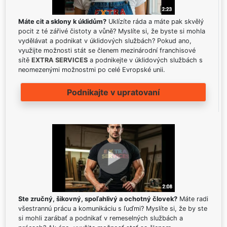
Máte cit a sklony k úklidům?
Uklízíte ráda a máte pak skvělý
pocit z té zářivé čistoty a vůně? Myslíte si, že byste si mohla
vydělávat a podnikat v úklidových službách? Pokud ano,
využijte možnosti stát se členem mezinárodní franchisové
sítě
EXTRA SERVICES
a podnikejte v úklidových službách s
neomezenými možnostmi po celé Evropské unii.
Podnikajte v upratovaní
Ste zručný, šikovný, spoľahlivý a ochotný človek?
Máte radi
všestrannú prácu a komunikáciu s ľuďmi? Myslíte si, že by ste
si mohli zarábať a podnikať v remeselných službách a