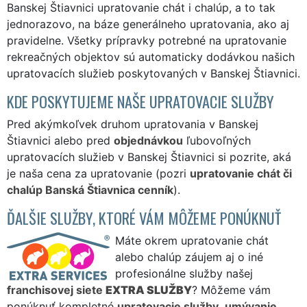
Banskej Štiavnici upratovanie chát i chalúp, a to tak
jednorazovo, na báze generálneho upratovania, ako aj
pravidelne. Všetky prípravky potrebné na upratovanie
rekreačných objektov sú automaticky dodávkou našich
upratovacích služieb poskytovaných v Banskej Štiavnici.
KDE POSKYTUJEME NAŠE UPRATOVACIE SLUŽBY
Pred akýmkoľvek druhom upratovania v Banskej
Štiavnici alebo pred
objednávkou
ľubovoľných
upratovacích služieb v Banskej Štiavnici si pozrite, aká
je naša cena za upratovanie (pozri
upratovanie chát či
chalúp Banská Štiavnica cenník
).
ĎALŠIE SLUŽBY, KTORÉ VÁM MÔŽEME PONÚKNUŤ
Máte okrem upratovanie chát
alebo chalúp záujem aj o iné
profesionálne služby našej
franchisovej siete
EXTRA SLUŽBY
? Môžeme vám
ponúknuť kompletné
upratovacie služby
,
umývanie