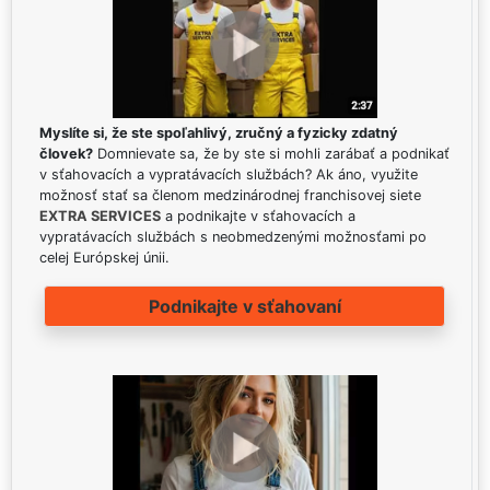
Myslíte si, že ste spoľahlivý, zručný a fyzicky zdatný
človek?
Domnievate sa, že by ste si mohli zarábať a podnikať
v sťahovacích a vypratávacích službách? Ak áno, využite
možnosť stať sa členom medzinárodnej franchisovej siete
EXTRA SERVICES
a podnikajte v sťahovacích a
vypratávacích službách s neobmedzenými možnosťami po
celej Európskej únii.
Podnikajte v sťahovaní