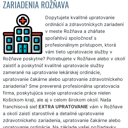
ZARIADENIA ROŽŇAVA
Dopytujete kvalitné upratovanie
ordinácií a zdravotníckych zariadení
v meste Rožňava a zháňate
spoľahlivú spoločnosť s
profesionálnym prístupom, ktorá
vám tieto upratovacie služby v
Rožňave poskytne? Potrebujete v Rožňave alebo v okolí
zaistiť a poskytnúť kvalitné upratovacie služby
zamerané na upratovanie lekárskej ordinácie,
upratovanie čakárne alebo upratovanie zdravotníckeho
zariadenia? Sme preverená profesionálna upratovacia
firma, poskytujúca svoje upratovacie práce nielen
Košickom kraji, ale aj v celom širokom okolí. Naša
franchisová sieť
EXTRA UPRATOVANIE
vám v Rožňave
a okolí zaistí starostlivé a detailné upratovanie
zdravotníckeho zariadenia, upratovanie čakárne alebo
upratovanie ordinácie. Na základe vašej požiadavky