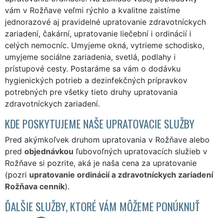
vám v Rožňave veľmi rýchlo a kvalitne zaistíme
jednorazové aj pravidelné upratovanie zdravotníckych
zariadení, čakární, upratovanie liečební i ordinácií i
celých nemocníc. Umyjeme okná, vytrieme schodisko,
umyjeme sociálne zariadenia, svetlá, podlahy i
prístupové cesty. Postaráme sa vám o dodávku
hygienických potrieb a dezinfekčných prípravkov
potrebných pre všetky tieto druhy upratovania
zdravotníckych zariadení.
KDE POSKYTUJEME NAŠE UPRATOVACIE SLUŽBY
Pred akýmkoľvek druhom upratovania v Rožňave alebo
pred
objednávkou
ľubovoľných upratovacích služieb v
Rožňave si pozrite, aká je naša cena za upratovanie
(pozri
upratovanie ordinácií a zdravotníckych zariadení
Rožňava cenník
).
ĎALŠIE SLUŽBY, KTORÉ VÁM MÔŽEME PONÚKNUŤ