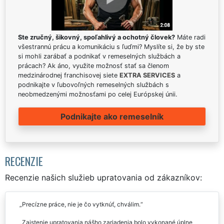
Ste zručný, šikovný, spoľahlivý a ochotný človek?
Máte radi
všestrannú prácu a komunikáciu s ľuďmi? Myslíte si, že by ste
si mohli zarábať a podnikať v remeselných službách a
prácach? Ak áno, využite možnosť stať sa členom
medzinárodnej franchisovej siete
EXTRA SERVICES
a
podnikajte v ľubovoľných remeselných službách s
neobmedzenými možnosťami po celej Európskej únii.
Podnikajte ako remeselník
RECENZIE
Recenzie našich služieb upratovania od zákazníkov:
Precízne práce, nie je čo vytknúť, chválim.
Zaistenie upratovania nášho zariadenia bolo vykonané úplne