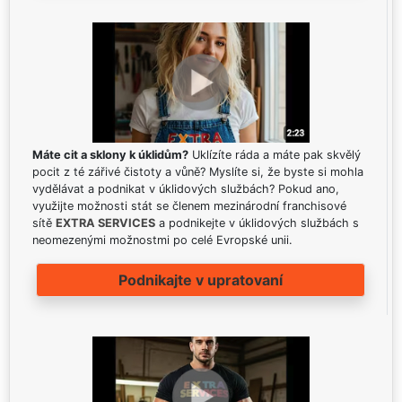
Máte cit a sklony k úklidům?
Uklízíte ráda a máte pak skvělý
pocit z té zářivé čistoty a vůně? Myslíte si, že byste si mohla
vydělávat a podnikat v úklidových službách? Pokud ano,
využijte možnosti stát se členem mezinárodní franchisové
sítě
EXTRA SERVICES
a podnikejte v úklidových službách s
neomezenými možnostmi po celé Evropské unii.
Podnikajte v upratovaní