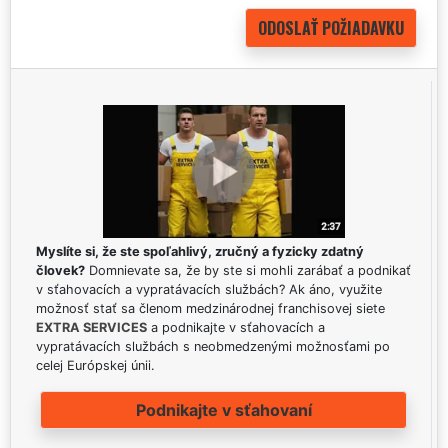
Myslíte si, že ste spoľahlivý, zručný a fyzicky zdatný
človek?
Domnievate sa, že by ste si mohli zarábať a podnikať
v sťahovacích a vypratávacích službách? Ak áno, využite
možnosť stať sa členom medzinárodnej franchisovej siete
EXTRA SERVICES
a podnikajte v sťahovacích a
vypratávacích službách s neobmedzenými možnosťami po
celej Európskej únii.
Podnikajte v sťahovaní