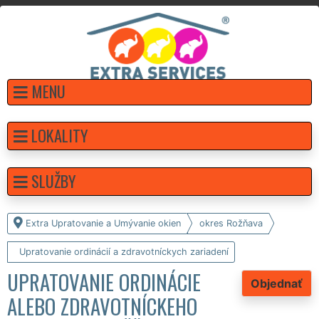
MENU
LOKALITY
SLUŽBY
Extra Upratovanie a Umývanie okien
okres Rožňava
Upratovanie ordinácií a zdravotníckych zariadení
UPRATOVANIE ORDINÁCIE
Objednať
ALEBO ZDRAVOTNÍCKEHO