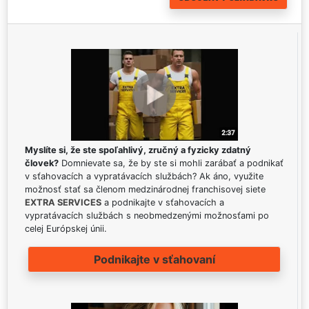
Myslíte si, že ste spoľahlivý, zručný a fyzicky zdatný
človek?
Domnievate sa, že by ste si mohli zarábať a podnikať
v sťahovacích a vypratávacích službách? Ak áno, využite
možnosť stať sa členom medzinárodnej franchisovej siete
EXTRA SERVICES
a podnikajte v sťahovacích a
vypratávacích službách s neobmedzenými možnosťami po
celej Európskej únii.
Podnikajte v sťahovaní