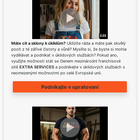
Máte cit a sklony k úklidům?
Uklízíte ráda a máte pak skvělý
pocit z té zářivé čistoty a vůně? Myslíte si, že byste si mohla
vydělávat a podnikat v úklidových službách? Pokud ano,
využijte možnosti stát se členem mezinárodní franchisové
sítě
EXTRA SERVICES
a podnikejte v úklidových službách s
neomezenými možnostmi po celé Evropské unii.
Podnikajte v upratovaní