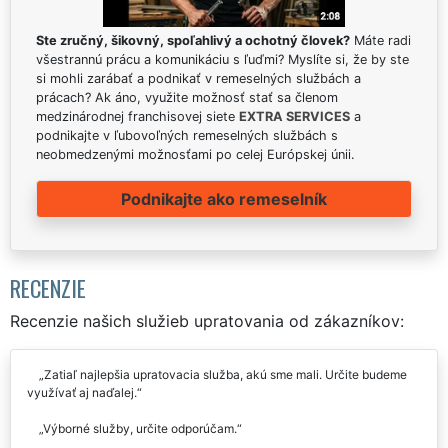
Ste zručný, šikovný, spoľahlivý a ochotný človek?
Máte radi
všestrannú prácu a komunikáciu s ľuďmi? Myslíte si, že by ste
si mohli zarábať a podnikať v remeselných službách a
prácach? Ak áno, využite možnosť stať sa členom
medzinárodnej franchisovej siete
EXTRA SERVICES
a
podnikajte v ľubovoľných remeselných službách s
neobmedzenými možnosťami po celej Európskej únii.
Podnikajte ako remeselník
RECENZIE
Recenzie našich služieb upratovania od zákazníkov:
Zatiaľ najlepšia upratovacia služba, akú sme mali. Určite budeme
využívať aj naďalej.
Výborné služby, určite odporúčam.