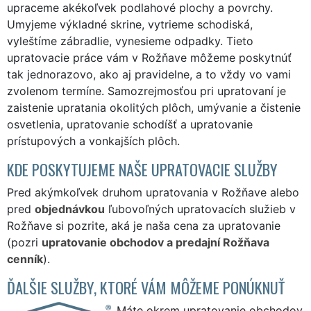
upraceme akékoľvek podlahové plochy a povrchy.
Umyjeme výkladné skrine, vytrieme schodiská,
vyleštíme zábradlie, vynesieme odpadky. Tieto
upratovacie práce vám v Rožňave môžeme poskytnúť
tak jednorazovo, ako aj pravidelne, a to vždy vo vami
zvolenom termíne. Samozrejmosťou pri upratovaní je
zaistenie upratania okolitých plôch, umývanie a čistenie
osvetlenia, upratovanie schodíšť a upratovanie
prístupových a vonkajších plôch.
KDE POSKYTUJEME NAŠE UPRATOVACIE SLUŽBY
Pred akýmkoľvek druhom upratovania v Rožňave alebo
pred
objednávkou
ľubovoľných upratovacích služieb v
Rožňave si pozrite, aká je naša cena za upratovanie
(pozri
upratovanie obchodov a predajní Rožňava
cenník
).
ĎALŠIE SLUŽBY, KTORÉ VÁM MÔŽEME PONÚKNUŤ
Máte okrem upratovanie obchodov