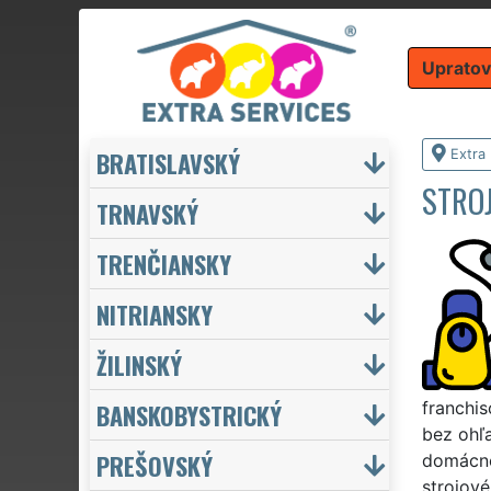
Upratov
BRATISLAVSKÝ
Extra
STROJ
TRNAVSKÝ
TRENČIANSKY
NITRIANSKY
ŽILINSKÝ
BANSKOBYSTRICKÝ
franchis
bez ohľa
PREŠOVSKÝ
domácno
strojov