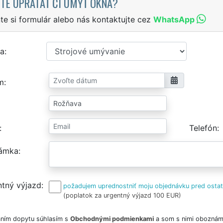
TE UPRATAŤ ČI UMYŤ OKNÁ?
te si formulár alebo nás kontaktujte cez
WhatsApp
a
m
Telefón
ámka
tný výjazd
požadujem uprednostniť moju objednávku pred osta
(poplatok za urgentný výjazd 100 EUR)
ním dopytu súhlasím s
Obchodnými podmienkami
a som s nimi oboznám