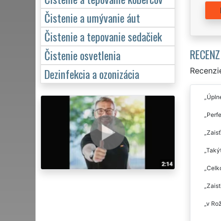
Čistenie a umývanie áut
Čistenie a tepovanie sedačiek
RECENZ
Čistenie osvetlenia
Recenzie
Dezinfekcia a ozonizácia
Úpln
Perfe
Zaisť
Takýt
Celko
Zaist
v Rož