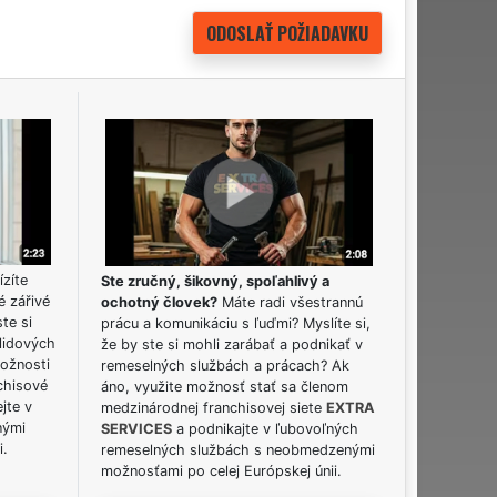
ízíte
Ste zručný, šikovný, spoľahlivý a
é zářivé
ochotný človek?
Máte radi všestrannú
ste si
prácu a komunikáciu s ľuďmi? Myslíte si,
lidových
že by ste si mohli zarábať a podnikať v
možnosti
remeselných službách a prácach? Ak
chisové
áno, využite možnosť stať sa členom
jte v
medzinárodnej franchisovej siete
EXTRA
nými
SERVICES
a podnikajte v ľubovoľných
i.
remeselných službách s neobmedzenými
možnosťami po celej Európskej únii.