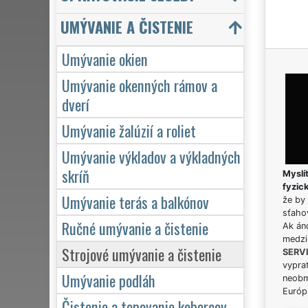
UMÝVANIE A ČISTENIE
Umývanie okien
Umývanie okenných rámov a
dverí
Umývanie žalúzií a roliet
Umývanie výkladov a výkladných
skríň
Myslít
fyzic
Umývanie terás a balkónov
že by 
sťaho
Ručné umývanie a čistenie
Ak án
medzi
Strojové umývanie a čistenie
SERV
vypra
Umývanie podláh
neobm
Európs
Čistenie a tepovanie kobercov