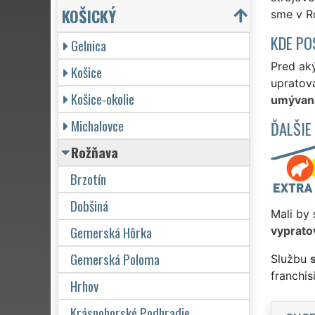
KOŠICKÝ
sme v Ro
KDE PO
Gelnica
Pred ak
Košice
upratova
Košice-okolie
umývani
Michalovce
ĎALŠIE
Rožňava
Brzotín
Dobšiná
Mali by 
Gemerská Hôrka
vyprato
Gemerská Poloma
Službu
franchi
Hrhov
Krásnohorské Podhradie