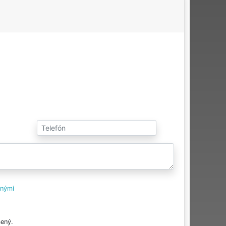
tnými
ený.