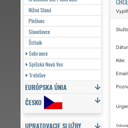
CHCE
Nižná Slaná
Vyplň
Plešivec
Služb
Slavošovce
Štítnik
Dátu
Sobrance
Kde
Spišská Nová Ves
Email
Trebišov
EURÓPSKA ÚNIA
Pozn
ČESKO
Urgen
UPRATOVACIE SLUŽBY
Odosla