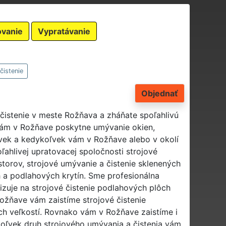
ovanie
Vypratávanie
čistenie
Objednať
a čistenie v meste Rožňava a zháňate spoľahlivú
 vám v Rožňave poskytne umývanie okien,
vek a kedykoľvek vám v Rožňave alebo v okolí
ľahlivej upratovacej spoločnosti strojové
storov, strojové umývanie a čistenie sklenených
h a podlahových krytín. Sme profesionálna
lizuje na strojové čistenie podlahových plôch
Rožňave vám zaistíme strojové čistenie
h veľkostí. Rovnako vám v Rožňave zaistíme i
oľvek druh strojového umývania a čistenia vám