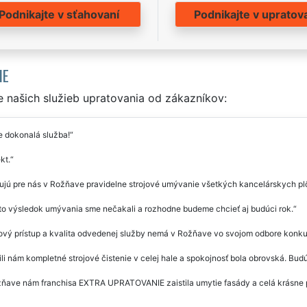
Podnikajte v sťahovaní
Podnikajte v upratov
IE
 našich služieb upratovania od zákazníkov:
e dokonalá služba!
kt.
ujú pre nás v Rožňave pravidelne strojové umývanie všetkých kancelárskych plô
o výsledok umývania sme nečakali a rozhodne budeme chcieť aj budúci rok.
vý prístup a kvalita odvedenej služby nemá v Rožňave vo svojom odbore konkure
ili nám kompletné strojové čistenie v celej hale a spokojnosť bola obrovská. Bu
ňave nám franchisa EXTRA UPRATOVANIE zaistila umytie fasády a celá krásne 