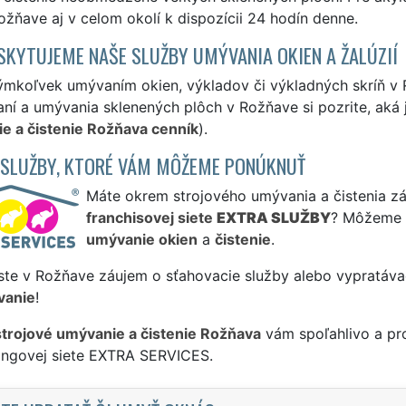
žňave aj v celom okolí k dispozícii 24 hodín denne.
SKYTUJEME NAŠE SLUŽBY UMÝVANIA OKIEN A ŽALÚZIÍ
ýmkoľvek umývaním okien, výkladov či výkladných skríň v
ní a umývania sklenených plôch v Rožňave si pozrite, aká
e a čistenie Rožňava cenník
).
 SLUŽBY, KTORÉ VÁM MÔŽEME PONÚKNUŤ
Máte okrem strojového umývania a čistenia záu
franchisovej siete
EXTRA SLUŽBY
? Môžeme 
umývanie okien
a
čistenie
.
ste v Rožňave záujem o sťahovacie služby alebo vypratáva
vanie
!
strojové umývanie a čistenie Rožňava
vám spoľahlivo a pr
singovej siete EXTRA SERVICES.