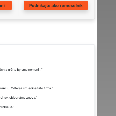
aní
Podnikajte ako remeselník
ch a určite by sme nemenili.
nciu. Odteraz už jedine táto firma.
dúci rok objednáme znova.
prekukla.