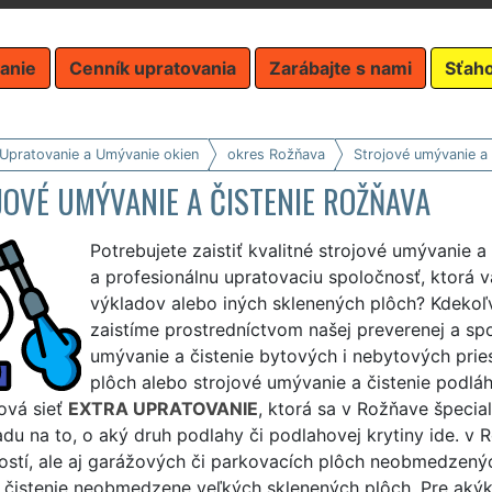
anie
Cenník upratovania
Zarábajte s nami
Sťah
 Upratovanie a Umývanie okien
okres Rožňava
Strojové umývanie a 
OVÉ UMÝVANIE A ČISTENIE ROŽŇAVA
Potrebujete zaistiť kvalitné strojové umývanie 
a profesionálnu upratovaciu spoločnosť, ktorá
výkladov alebo iných sklenených plôch? Kdekoľ
zaistíme prostredníctvom našej preverenej a spo
umývanie a čistenie bytových i nebytových prie
plôch alebo strojové umývanie a čistenie podlá
ová sieť
EXTRA UPRATOVANIE
, ktorá sa v Rožňave špecia
du na to, o aký druh podlahy či podlahovej krytiny ide. v 
stí, ale aj garážových či parkovacích plôch neobmedzenýc
é čistenie neobmedzene veľkých sklenených plôch. Pre akýk