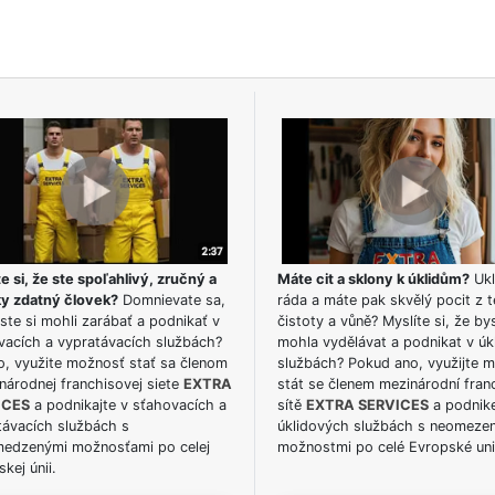
e si, že ste spoľahlivý, zručný a
Máte cit a sklony k úklidům?
Ukl
ky zdatný človek?
Domnievate sa,
ráda a máte pak skvělý pocit z t
ste si mohli zarábať a podnikať v
čistoty a vůně? Myslíte si, že by
vacích a vypratávacích službách?
mohla vydělávat a podnikat v úk
o, využite možnosť stať sa členom
službách? Pokud ano, využijte 
národnej franchisovej siete
EXTRA
stát se členem mezinárodní fran
ICES
a podnikajte v sťahovacích a
sítě
EXTRA SERVICES
a podnike
távacích službách s
úklidových službách s neomeze
edzenými možnosťami po celej
možnostmi po celé Evropské uni
kej únii.