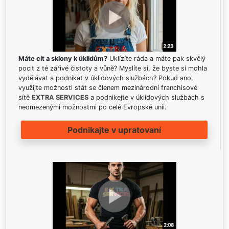
Máte cit a sklony k úklidům?
Uklízíte ráda a máte pak skvělý
pocit z té zářivé čistoty a vůně? Myslíte si, že byste si mohla
vydělávat a podnikat v úklidových službách? Pokud ano,
využijte možnosti stát se členem mezinárodní franchisové
sítě
EXTRA SERVICES
a podnikejte v úklidových službách s
neomezenými možnostmi po celé Evropské unii.
Podnikajte v upratovaní