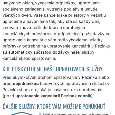
umývanie okien, vynesenie odpadkov, upratovanie
sociálneho zariadenia, vytrenie podlahy a umytie
všetkých dverí. Vaše kancelárske priestory v Pezinku
upraceme a navoniame tak, aby ste sa každý deň,
znova a znova tešili do krásne uprataných
kancelárskych priestorov. V prípade inej požiadavky na
upratovanie kancelárie vám radi vyhovieme. Všetky
prípravky potrebné na upratovanie kancelárií v Pezinku
sú automaticky súčasťou dodávky našej služby
kancelárskeho upratovania.
KDE POSKYTUJEME NAŠE UPRATOVACIE SLUŽBY
Pred akýmkoľvek druhom upratovania v Pezinku alebo
pred
objednávkou
ľubovoľných upratovacích služieb v
Pezinku si pozrite, aká je naša cena za upratovanie
(pozri
upratovanie kancelárií Pezinok cenník
).
ĎALŠIE SLUŽBY, KTORÉ VÁM MÔŽEME PONÚKNUŤ
Máte okrem upratovanie kancelárií