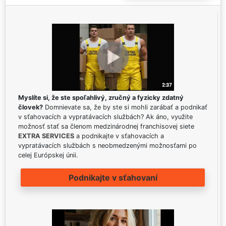
Myslíte si, že ste spoľahlivý, zručný a fyzicky zdatný
človek?
Domnievate sa, že by ste si mohli zarábať a podnikať
v sťahovacích a vypratávacích službách? Ak áno, využite
možnosť stať sa členom medzinárodnej franchisovej siete
EXTRA SERVICES
a podnikajte v sťahovacích a
vypratávacích službách s neobmedzenými možnosťami po
celej Európskej únii.
Podnikajte v sťahovaní