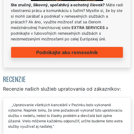
Ste zručný, šikovný, spoľahlivý a ochotný človek?
Máte radi
všestrannú prácu a komunikáciu s ľuďmi? Myslíte si, že by ste
si mohli zarábať a podnikať v remeselných službách a
prácach? Ak áno, využite možnosť stať sa členom
medzinárodnej franchisovej siete
EXTRA SERVICES
a
podnikajte v ľubovoľných remeselných službách s
neobmedzenými možnosťami po celej Európskej únii.
Podnikajte ako remeselník
RECENZIE
Recenzie našich služieb upratovania od zákazníkov:
Upratovanie všetkých kancelárií v Pezinku bolo vykonané
výborne. Napriek tomu, že sme požadovali vykonať túto upratovaciu
službu v nedeľu, nebol to žiadny problém a dievčatá boli úplne
úžasné. Vrelo môžeme každému odporučiť, určite budeme tieto extra
služby využívať aj naďalej.