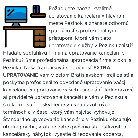
Požadujete naozaj kvalitné
upratovanie kancelárií v hlavnom
meste Pezinok a zháňate odbornú
spoločnosť s profesionálnym
prístupom, ktorá vám tieto
upratovacie služby v Pezinku zaistí?
Hľadáte spoľahlivú firmu na upratovanie kancelárií v
Pezinku? Sme profesionálna upratovacia firma z okolia
Pezinka. Naša franchisová spoločnosť
EXTRA
UPRATOVANIE
vám v celom Bratislavskom kraji zaistí a
poskytne profesionálne odvedené upratovanie vašej
kancelárie či upratovanie vašich kancelárií Jednorazové
aj pravidelné upratovanie kancelárie vám v Pezinku a
širokom okolí poskytneme vo vami zvolených
termínoch a v čase, ktorý vám najviac vyhovuje.
Štandardné upratovanie kancelárie v Pezinku obsahuje
utretie prachu, vrátane zabezpečenia starostlivosti o
kancelársky nábytok, vysatie či tepovanie koberca,