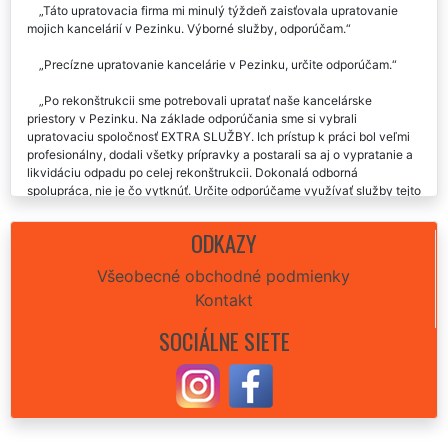
Táto upratovacia firma mi minulý týždeň zaisťovala upratovanie
mojich kancelárií v Pezinku. Výborné služby, odporúčam.
Precízne upratovanie kancelárie v Pezinku, určite odporúčam.
Po rekonštrukcii sme potrebovali upratať naše kancelárske
priestory v Pezinku. Na základe odporúčania sme si vybrali
upratovaciu spoločnosť EXTRA SLUŽBY. Ich prístup k práci bol veľmi
profesionálny, dodali všetky prípravky a postarali sa aj o vypratanie a
likvidáciu odpadu po celej rekonštrukcii. Dokonalá odborná
spolupráca, nie je čo vytknúť. Určite odporúčame využívať služby tejto
upratovacej firmy.
ODKAZY
Výborná práca. Upratovanie kancelárie bolo vykonané na jednotku,
odporúčam.
Všeobecné obchodné podmienky
Kontakt
Spoločnosť EXTRA UPRATOVANIE nám pravidelne zaisťuje
upratovanie kancelárií v Pezinku. Je síce trochu drahšie, ale je
SOCIÁLNE SIETE
potrebné oceniť ich plne profesionálny prístup a precíznosť
upratovania, ktoré poskytuje. Využívame ich upratovacie služby už 2
roky a ani raz sa za tú dobu nestalo, že by upratovanie kancelárií
neprebehlo perfektne. Určite odporúčame využívať ich upratovacie
práce ktoré poskytujú nielen v Pezinku.
Spoločnosť EXTRA UPRATOVANIE nám zaisťuje pravidelné