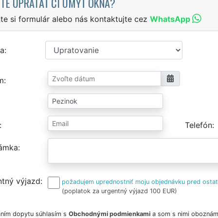
TE UPRATAŤ ČI UMYŤ OKNÁ?
te si formulár alebo nás kontaktujte cez
WhatsApp
a
m
Telefón
ámka
tný výjazd
požadujem uprednostniť moju objednávku pred osta
(poplatok za urgentný výjazd 100 EUR)
ním dopytu súhlasím s
Obchodnými podmienkami
a som s nimi oboznám