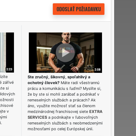
ízíte
Ste zručný, šikovný, spoľahlivý a
é zářivé
ochotný človek?
Máte radi všestrannú
ste si
prácu a komunikáciu s ľuďmi? Myslíte si,
lidových
že by ste si mohli zarábať a podnikať v
možnosti
remeselných službách a prácach? Ak
chisové
áno, využite možnosť stať sa členom
jte v
medzinárodnej franchisovej siete
EXTRA
nými
SERVICES
a podnikajte v ľubovoľných
i.
remeselných službách s neobmedzenými
možnosťami po celej Európskej únii.