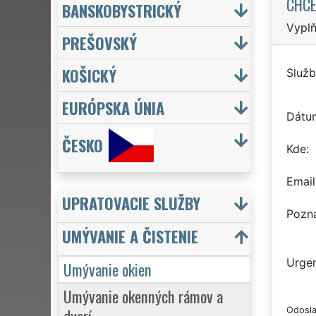
CHCE
BANSKOBYSTRICKÝ
Vyplň
PREŠOVSKÝ
KOŠICKÝ
Služb
EURÓPSKA ÚNIA
Dátu
ČESKO
Kde
Email
UPRATOVACIE SLUŽBY
Pozn
UMÝVANIE A ČISTENIE
Urgen
Umývanie okien
Umývanie okenných rámov a
dverí
Odosla