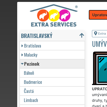
Upratov
BRATISLAVSKÝ
Extra
UMÝV
Bratislava
Malacky
Pezinok
Báhoň
Budmerice
UPRATO
Častá
umývani
Limbach
druhy, t
dverí a