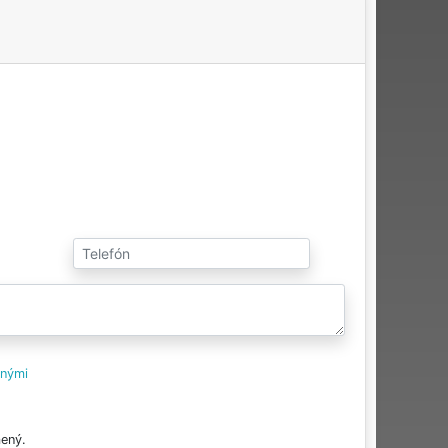
tnými
ený.