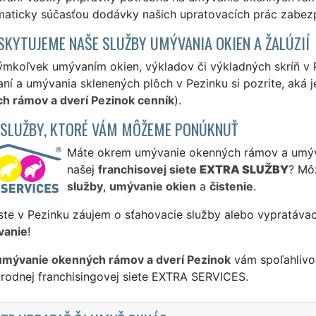
maticky súčasťou dodávky našich upratovacích prác zabezp
SKYTUJEME NAŠE SLUŽBY UMÝVANIA OKIEN A ŽALÚZIÍ
ýmkoľvek umývaním okien, výkladov či výkladných skríň v
ní a umývania sklenených plôch v Pezinku si pozrite, aká 
h rámov a dverí Pezinok cenník
).
 SLUŽBY, KTORÉ VÁM MÔŽEME PONÚKNUŤ
Máte okrem umývanie okenných rámov a umývan
našej
franchisovej siete
EXTRA SLUŽBY
? Mô
služby
,
umývanie okien
a
čistenie
.
ste v Pezinku záujem o sťahovacie služby alebo vypratávac
vanie
!
umývanie okenných rámov a dverí Pezinok
vám spoľahlivo 
rodnej franchisingovej siete EXTRA SERVICES.