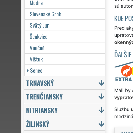
Modra
sú auto
Slovenský Grob
KDE PO
Svätý Jur
Pred ak
Šenkvice
upratova
okennýc
Viničné
ĎALŠIE
Vištuk
Senec
TRNAVSKÝ
Mali by 
TRENČIANSKY
vyprato
NITRIANSKY
Službu
medziná
ŽILINSKÝ