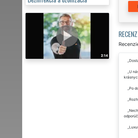
RECENZ
Recenzie
Dosta
U nás
krásnych
Po do
Rozho
Necha
odporúč
Luxus