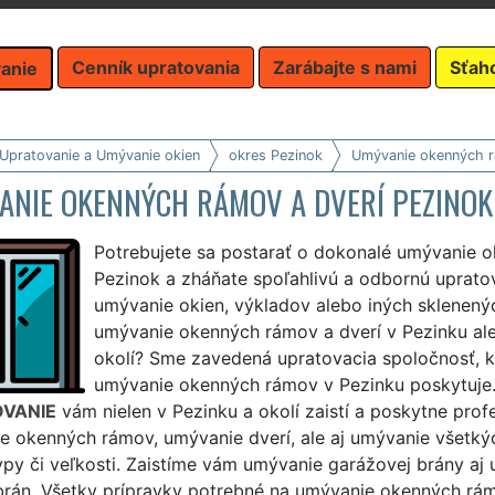
Cenník upratovania
Zarábajte s nami
Sťah
anie
 Upratovanie a Umývanie okien
okres Pezinok
Umývanie okenných r
ANIE OKENNÝCH RÁMOV A DVERÍ PEZINOK
Potrebujete sa postarať o dokonalé umývanie 
Pezinok a zháňate spoľahlivú a odbornú uprato
umývanie okien, výkladov alebo iných sklenený
umývanie okenných rámov a dverí v Pezinku al
okolí? Sme zavedená upratovacia spoločnosť, k
umývanie okenných rámov v Pezinku poskytuje.
VANIE
vám nielen v Pezinku a okolí zaistí a poskytne prof
e okenných rámov, umývanie dverí, ale aj umývanie všetký
ypy či veľkosti. Zaistíme vám umývanie garážovej brány a
 brán. Všetky prípravky potrebné na umývanie okenných rám