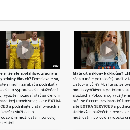
e si, že ste spoľahlivý, zručný a
Máte cit a sklony k úklidům?
Ukl
ky zdatný človek?
Domnievate sa,
ráda a máte pak skvělý pocit z t
ste si mohli zarábať a podnikať v
čistoty a vůně? Myslíte si, že by
vacích a vypratávacích službách?
mohla vydělávat a podnikat v úk
o, využite možnosť stať sa členom
službách? Pokud ano, využijte 
národnej franchisovej siete
EXTRA
stát se členem mezinárodní fran
ICES
a podnikajte v sťahovacích a
sítě
EXTRA SERVICES
a podnike
távacích službách s
úklidových službách s neomeze
edzenými možnosťami po celej
možnostmi po celé Evropské uni
kej únii.