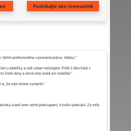
aní
Podnikajte ako remeselník
i. Veľmi profesionálne vykonaná práca. Vďaka.
en u babičky a náš výber neľutujem. Prišli 2 dievčatá v
kto čisté rámy a okná sme snáď ani nedúfali.
si, že nám dvere vymenili.
ezinku a boli sme veľmi prekvapení, o koľko prekukli. Za mňa