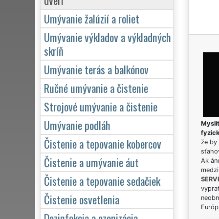
Umývanie žalúzií a roliet
Umývanie výkladov a výkladných
skríň
Umývanie terás a balkónov
Ručné umývanie a čistenie
Strojové umývanie a čistenie
Umývanie podláh
Myslít
fyzic
Čistenie a tepovanie kobercov
že by 
sťaho
Čistenie a umývanie áut
Ak án
medzi
Čistenie a tepovanie sedačiek
SERV
vypra
Čistenie osvetlenia
neobm
Európs
Dezinfekcia a ozonizácia