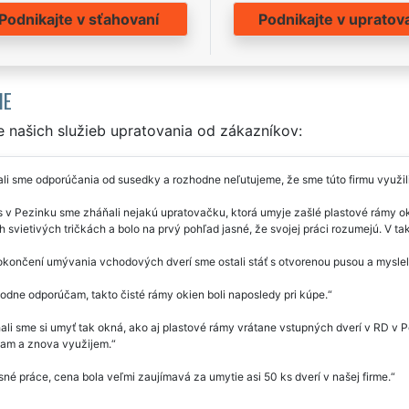
Podnikajte v sťahovaní
Podnikajte v upratov
IE
 našich služieb upratovania od zákazníkov:
li sme odporúčania od susedky a rozhodne neľutujeme, že sme túto firmu využil
 v Pezinku sme zháňali nejakú upratovačku, ktorá umyje zašlé plastové rámy oki
 svietivých tričkách a bolo na prvý pohľad jasné, že svojej práci rozumejú. V ta
končení umývania vchodových dverí sme ostali stáť s otvorenou pusou a mysleli 
dne odporúčam, takto čisté rámy okien boli naposledy pri kúpe.
li sme si umyť tak okná, ako aj plastové rámy vrátane vstupných dverí v RD v P
am a znova využijem.
né práce, cena bola veľmi zaujímavá za umytie asi 50 ks dverí v našej firme.