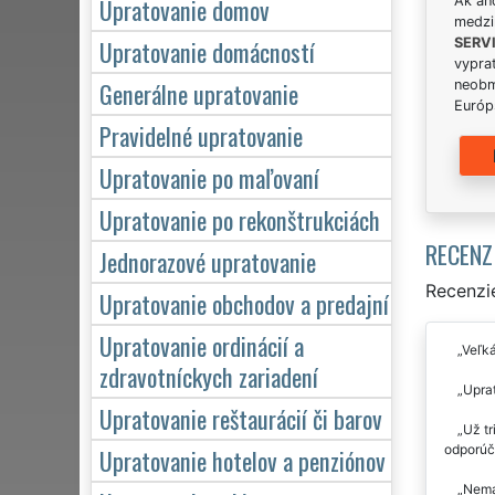
Upratovanie domov
Ak án
medzi
Upratovanie domácností
SERV
vypra
Generálne upratovanie
neobm
Európs
Pravidelné upratovanie
Upratovanie po maľovaní
Upratovanie po rekonštrukciách
RECENZ
Jednorazové upratovanie
Recenzie
Upratovanie obchodov a predajní
Upratovanie ordinácií a
Veľká
zdravotníckych zariadení
Upra
Upratovanie reštaurácií či barov
Už t
odporúč
Upratovanie hotelov a penziónov
Nemá