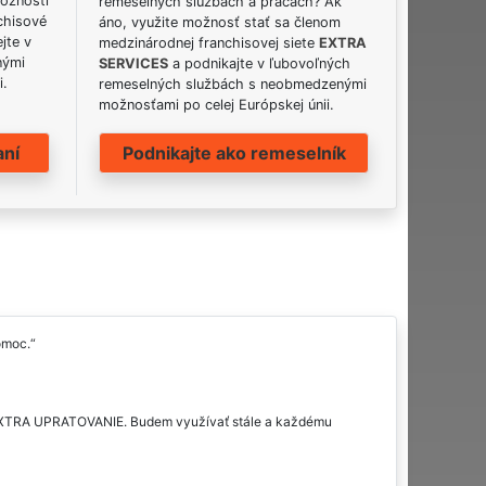
možnosti
remeselných službách a prácach? Ak
chisové
áno, využite možnosť stať sa členom
jte v
medzinárodnej franchisovej siete
EXTRA
nými
SERVICES
a podnikajte v ľubovoľných
i.
remeselných službách s neobmedzenými
možnosťami po celej Európskej únii.
aní
Podnikajte ako remeselník
omoc.
sť EXTRA UPRATOVANIE. Budem využívať stále a každému