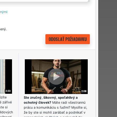
tnými
ený.
ízíte
Ste zručný, šikovný, spoľahlivý a
é zářivé
ochotný človek?
Máte radi všestrannú
ste si
prácu a komunikáciu s ľuďmi? Myslíte si,
lidových
že by ste si mohli zarábať a podnikať v