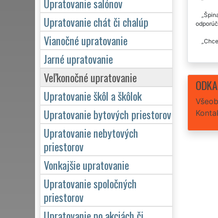
Upratovanie salónov
Špina
Upratovanie chát či chalúp
odporúč
Vianočné upratovanie
Chce
Jarné upratovanie
Veľkonočné upratovanie
ODKA
Upratovanie škôl a škôlok
Všeob
Upratovanie bytových priestorov
Konta
Upratovanie nebytových
priestorov
Vonkajšie upratovanie
Upratovanie spoločných
priestorov
Upratovanie po akciách či