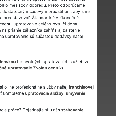
ekoľko mesiacov dopredu. Preto odporúčame
 s dostatočným časovým predstihom, aby sme
de predstavovať. Štandardné veľkonočné
nosti, upratovanie celého bytu či domu,
na prianie zákazníka zahŕňa aj zaistenie
né upratovanie sú súčasťou dodávky našej
dnávkou
ľubovoľných upratovacích služieb vo
čné upratovanie Zvolen cenník
).
 o iné profesionálne služby našej
franchisovej
ť kompletné
upratovacie služby
,
umývanie
cie práce? Objednajte si u nás
sťahovanie