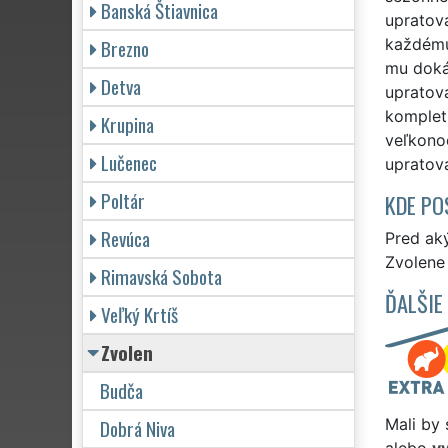
Banská Štiavnica
upratov
Brezno
každému
mu doká
Detva
upratova
kompletn
Krupina
veľkono
Lučenec
upratov
Poltár
KDE PO
Revúca
Pred ak
Zvolene 
Rimavská Sobota
ĎALŠIE
Veľký Krtíš
Zvolen
Budča
Dobrá Niva
Mali by 
alebo
v