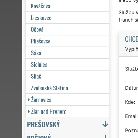
Kováčová
Službu
Lieskovec
franchi
Očová
CHCE
Pliešovce
Vyplň
Sása
Sielnica
Služb
Sliač
Zvolenská Slatina
Dátu
Žarnovica
Kde
Žiar nad Hronom
Email
PREŠOVSKÝ
Pozn