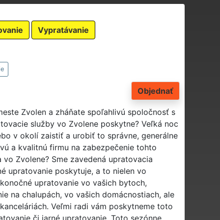
ovanie
Vypratávanie
ie
Objednať
meste Zvolen a zháňate spoľahlivú spoločnosť s
atovacie služby vo Zvolene poskytne? Veľká noc
o v okolí zaistiť a urobiť to správne, generálne
vú a kvalitnú firmu na zabezpečenie tohto
a vo Zvolene? Sme zavedená upratovacia
é upratovanie poskytuje, a to nielen vo
ľkonočné upratovanie vo vašich bytoch,
ie na chalupách, vo vašich domácnostiach, ale
kanceláriách. Veľmi radi vám poskytneme toto
tovanie či jarné upratovanie. Toto sezónne