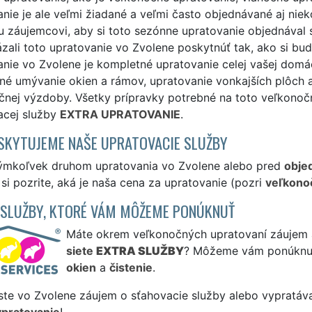
anie je ale veľmi žiadané a veľmi často objednávané aj ni
 záujemcovi, aby si toto sezónne upratovanie objednával
zali toto upratovanie vo Zvolene poskytnúť tak, ako si bu
nie vo Zvolene je kompletné upratovanie celej vašej domác
é umývanie okien a rámov, upratovanie vonkajších plôch a 
čnej výzdoby. Všetky prípravky potrebné na toto veľkonoč
acej služby
EXTRA UPRATOVANIE
.
SKYTUJEME NAŠE UPRATOVACIE SLUŽBY
ýmkoľvek druhom upratovania vo Zvolene alebo pred
obje
si pozrite, aká je naša cena za upratovanie (pozri
veľkono
 SLUŽBY, KTORÉ VÁM MÔŽEME PONÚKNUŤ
Máte okrem veľkonočných upratovaní záujem aj
siete
EXTRA SLUŽBY
? Môžeme vám ponúknu
okien
a
čistenie
.
ste vo Zvolene záujem o sťahovacie služby alebo vypratáva
ypratovanie
!