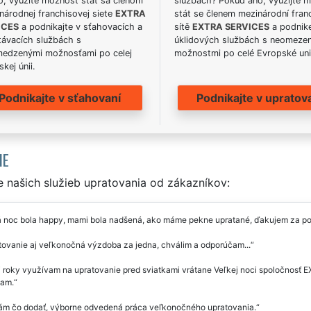
o, využite možnosť stať sa členom
službách? Pokud ano, využijte 
národnej franchisovej siete
EXTRA
stát se členem mezinárodní fran
ICES
a podnikajte v sťahovacích a
sítě
EXTRA SERVICES
a podnike
távacích službách s
úklidových službách s neomeze
edzenými možnosťami po celej
možnostmi po celé Evropské uni
kej únii.
Podnikajte v sťahovaní
Podnikajte v upratov
IE
 našich služieb upratovania od zákazníkov:
 noc bola happy, mami bola nadšená, ako máme pekne upratané, ďakujem za p
tovanie aj veľkonočná výzdoba za jedna, chválim a odporúčam...
ri roky využívam na upratovanie pred sviatkami vrátane Veľkej noci spoločno
am.
m čo dodať, výborne odvedená práca veľkonočného upratovania.