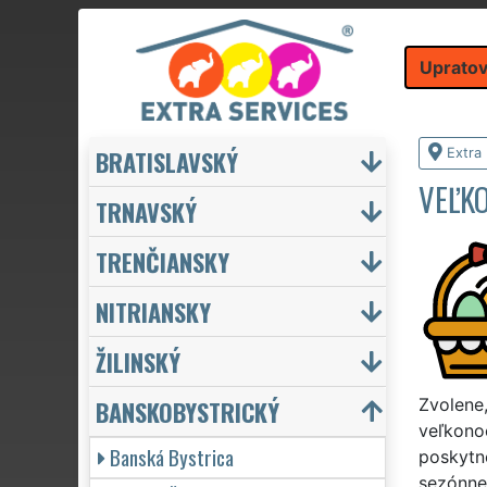
Upratov
BRATISLAVSKÝ
Extra
VEĽK
TRNAVSKÝ
TRENČIANSKY
NITRIANSKY
ŽILINSKÝ
BANSKOBYSTRICKÝ
Zvolene,
veľkono
Banská Bystrica
poskytn
sezónne 