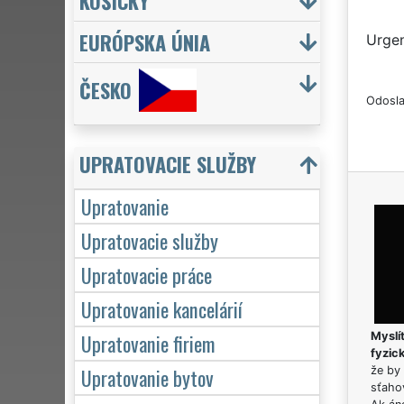
KOŠICKÝ
EURÓPSKA ÚNIA
Urgen
ČESKO
Odosla
UPRATOVACIE SLUŽBY
Upratovanie
Upratovacie služby
Upratovacie práce
Upratovanie kancelárií
Upratovanie firiem
Myslít
fyzic
Upratovanie bytov
že by 
sťaho