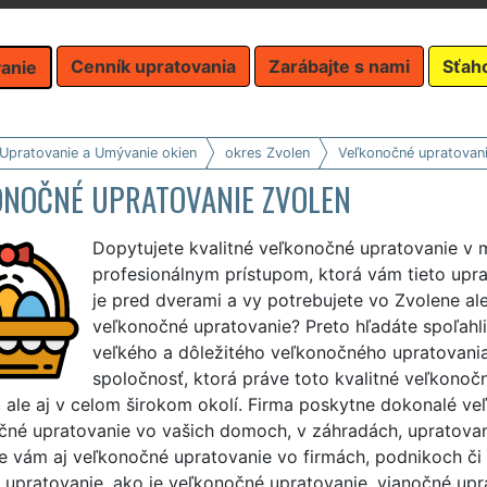
Cenník upratovania
Zarábajte s nami
Sťah
anie
 Upratovanie a Umývanie okien
okres Zvolen
Veľkonočné upratovan
ONOČNÉ UPRATOVANIE ZVOLEN
Dopytujete kvalitné veľkonočné upratovanie v 
profesionálnym prístupom, ktorá vám tieto upr
je pred dverami a vy potrebujete vo Zvolene aleb
veľkonočné upratovanie? Preto hľadáte spoľahli
veľkého a dôležitého veľkonočného upratovani
spoločnosť, ktorá práve toto kvalitné veľkonočn
 ale aj v celom širokom okolí. Firma poskytne dokonalé ve
čné upratovanie vo vašich domoch, v záhradách, upratovan
e vám aj veľkonočné upratovanie vo firmách, podnikoch či 
upratovanie, ako je veľkonočné upratovanie, vianočné upra