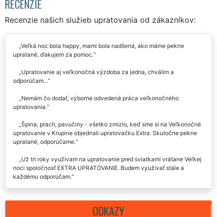
RECENZIE
Recenzie našich služieb upratovania od zákazníkov:
Veľká noc bola happy, mami bola nadšená, ako máme pekne
upratané, ďakujem za pomoc.
Upratovanie aj veľkonočná výzdoba za jedna, chválim a
odporúčam...
Nemám čo dodať, výborne odvedená práca veľkonočného
upratovania.
Špina, prach, pavučiny - všetko zmizlo, keď sme si na Veľkonočné
upratovanie v Krupine objednali upratovačku Extra. Skutočne pekne
upratané, odporúčame.
Už tri roky využívam na upratovanie pred sviatkami vrátane Veľkej
noci spoločnosť EXTRA UPRATOVANIE. Budem využívať stále a
každému odporúčam.
Chcela by som veľmi poďakovať dievčatám z extra upratovania. Na
Veľkú noc som mala upratané ako nikdy.
ODKAZY