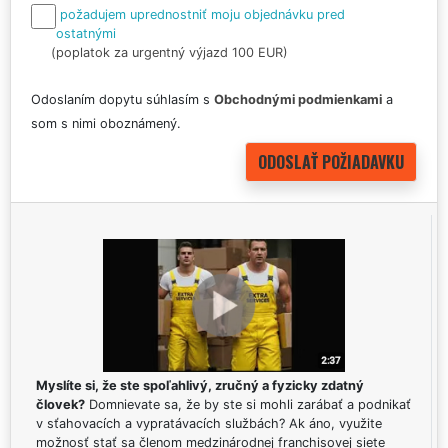
požadujem uprednostniť moju objednávku pred
ostatnými
(poplatok za urgentný výjazd 100 EUR)
Odoslaním dopytu súhlasím s
Obchodnými podmienkami
a
som s nimi oboznámený.
Myslíte si, že ste spoľahlivý, zručný a fyzicky zdatný
človek?
Domnievate sa, že by ste si mohli zarábať a podnikať
v sťahovacích a vypratávacích službách? Ak áno, využite
možnosť stať sa členom medzinárodnej franchisovej siete