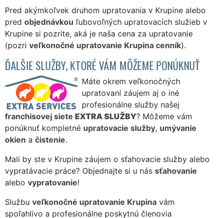
Pred akýmkoľvek druhom upratovania v Krupine alebo
pred
objednávkou
ľubovoľných upratovacích služieb v
Krupine si pozrite, aká je naša cena za upratovanie
(pozri
veľkonočné upratovanie Krupina cenník
).
ĎALŠIE SLUŽBY, KTORÉ VÁM MÔŽEME PONÚKNUŤ
Máte okrem veľkonočných
upratovaní záujem aj o iné
profesionálne služby našej
franchisovej siete
EXTRA SLUŽBY
? Môžeme vám
ponúknuť kompletné
upratovacie služby
,
umývanie
okien
a
čistenie
.
Mali by ste v Krupine záujem o sťahovacie služby alebo
vypratávacie práce? Objednajte si u nás
sťahovanie
alebo
vypratovanie
!
Službu
veľkonočné upratovanie Krupina
vám
spoľahlivo a profesionálne poskytnú členovia