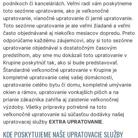
podnikoch či kanceláriách. Veľmi radi vám poskytneme
toto sezónne upratovanie, ako je veľkonočné
upratovanie, vianočné upratovanie či jarné upratovanie.
Toto sezónne upratovanie je ale veľmi žiadané a veľmi
často objednávané aj niekoľko mesiacov dopredu. Preto
odporúčame každému záujemcovi, aby si toto sezónne
upratovanie objednával s dostatočným časovým
predstihom, aby sme mu dokázali toto upratovanie v
Krupine poskytnúť tak, ako si bude predstavovať.
Štandardné veľkonočné upratovanie v Krupine je
kompletné upratovanie celej vašej domácnosti,
upratovanie celého bytu či domu, kompletné umývanie
okien a rámov, upratovanie vonkajších plôch a na
prianie zákazníka zahŕňa aj zaistenie veľkonočnej
výzdoby. Všetky prípravky potrebné na toto
veľkonočné upratovanie sú súčasťou dodávky našej
upratovacej služby
EXTRA UPRATOVANIE
.
KDE POSKYTUJEME NAŠE UPRATOVACIE SLUŽBY