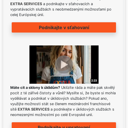
EXTRA SERVICES
a podnikajte v sťahovacích a
vypratávacích službách s neobmedzenými možnosťami po
celej Európskej únii.
Podnikajte v sťahovaní
Máte cit a sklony k úklidům?
Uklízíte ráda a máte pak skvělý
pocit z té zářivé čistoty a vůně? Myslíte si, že byste si mohla
vydělávat a podnikat v úklidových službách? Pokud ano,
využijte možnosti stát se členem mezinárodní franchisové
sítě
EXTRA SERVICES
a podnikejte v úklidových službách s
neomezenými možnostmi po celé Evropské unii.
Podnikajte v upratovaní