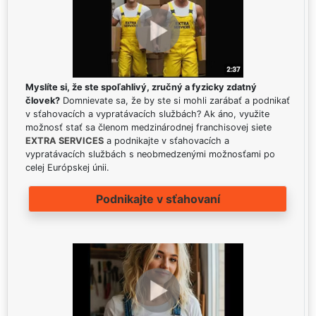
Myslíte si, že ste spoľahlivý, zručný a fyzicky zdatný
človek?
Domnievate sa, že by ste si mohli zarábať a podnikať
v sťahovacích a vypratávacích službách? Ak áno, využite
možnosť stať sa členom medzinárodnej franchisovej siete
EXTRA SERVICES
a podnikajte v sťahovacích a
vypratávacích službách s neobmedzenými možnosťami po
celej Európskej únii.
Podnikajte v sťahovaní