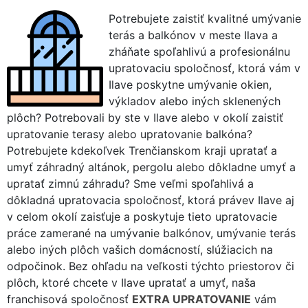
Potrebujete zaistiť kvalitné umývanie
terás a balkónov v meste Ilava a
zháňate spoľahlivú a profesionálnu
upratovaciu spoločnosť, ktorá vám v
Ilave poskytne umývanie okien,
výkladov alebo iných sklenených
plôch? Potrebovali by ste v Ilave alebo v okolí zaistiť
upratovanie terasy alebo upratovanie balkóna?
Potrebujete kdekoľvek Trenčianskom kraji upratať a
umyť záhradný altánok, pergolu alebo dôkladne umyť a
upratať zimnú záhradu? Sme veľmi spoľahlivá a
dôkladná upratovacia spoločnosť, ktorá právev Ilave aj
v celom okolí zaisťuje a poskytuje tieto upratovacie
práce zamerané na umývanie balkónov, umývanie terás
alebo iných plôch vašich domácností, slúžiacich na
odpočinok. Bez ohľadu na veľkosti týchto priestorov či
plôch, ktoré chcete v Ilave upratať a umyť, naša
franchisová spoločnosť
EXTRA UPRATOVANIE
vám