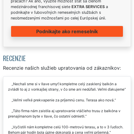
prácach? Ak áno, využite možnosť stať sa členom
medzinárodnej franchisovej siete
EXTRA SERVICES
a
podnikajte v ľubovoľných remeselných službách s
neobmedzenými možnosťami po celej Európskej únii.
Podnikajte ako remeselník
RECENZIE
Recenzie našich služieb upratovania od zákazníkov:
Nechali sme si v Ilave umyť kompletne celý zasklený balkón a
zvládli to aj z vonkajšej strany, v čo sme ani nedúfali. Veľmi ďakujeme
Veľmi veľké prekvapenie za príjemnú cenu. Terasa ako nová.
Táto firma nám zaistila aj upratovanie vtáčieho trusu z balkóna v
prenajímanom byte v Ilave, čo ostatní odmietli.
Vyčistili nám kompletne celú 100-metrovú terasu, a to v 3 ľuďoch.
Behom pár hodín bola úplne dokonalá a cena veľmi príjemná.