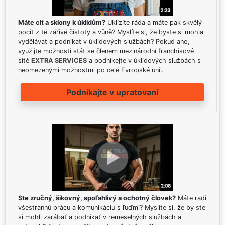
Máte cit a sklony k úklidům?
Uklízíte ráda a máte pak skvělý
pocit z té zářivé čistoty a vůně? Myslíte si, že byste si mohla
vydělávat a podnikat v úklidových službách? Pokud ano,
využijte možnosti stát se členem mezinárodní franchisové
sítě
EXTRA SERVICES
a podnikejte v úklidových službách s
neomezenými možnostmi po celé Evropské unii.
Podnikajte v upratovaní
Ste zručný, šikovný, spoľahlivý a ochotný človek?
Máte radi
všestrannú prácu a komunikáciu s ľuďmi? Myslíte si, že by ste
si mohli zarábať a podnikať v remeselných službách a