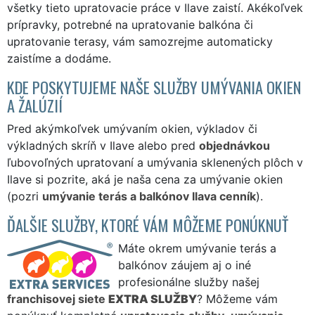
všetky tieto upratovacie práce v Ilave zaistí. Akékoľvek
prípravky, potrebné na upratovanie balkóna či
upratovanie terasy, vám samozrejme automaticky
zaistíme a dodáme.
KDE POSKYTUJEME NAŠE SLUŽBY UMÝVANIA OKIEN
A ŽALÚZIÍ
Pred akýmkoľvek umývaním okien, výkladov či
výkladných skríň v Ilave alebo pred
objednávkou
ľubovoľných upratovaní a umývania sklenených plôch v
Ilave si pozrite, aká je naša cena za umývanie okien
(pozri
umývanie terás a balkónov Ilava cenník
).
ĎALŠIE SLUŽBY, KTORÉ VÁM MÔŽEME PONÚKNUŤ
Máte okrem umývanie terás a
balkónov záujem aj o iné
profesionálne služby našej
franchisovej siete
EXTRA SLUŽBY
? Môžeme vám