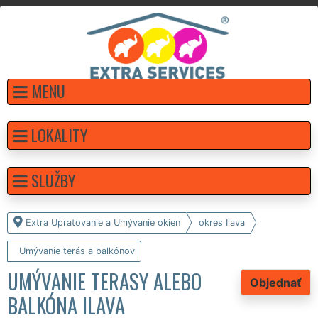
MENU
LOKALITY
SLUŽBY
Extra Upratovanie a Umývanie okien
okres Ilava
Umývanie terás a balkónov
UMÝVANIE TERASY ALEBO
Objednať
BALKÓNA ILAVA