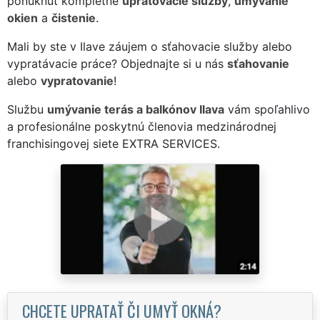
ponúknuť kompletné
upratovacie služby
,
umývanie
okien
a
čistenie
.
Mali by ste v Ilave záujem o sťahovacie služby alebo
vypratávacie práce? Objednajte si u nás
sťahovanie
alebo
vypratovanie
!
Službu
umývanie terás a balkónov Ilava
vám spoľahlivo
a profesionálne poskytnú členovia medzinárodnej
franchisingovej siete EXTRA SERVICES.
CHCETE UPRATAŤ ČI UMYŤ OKNÁ?