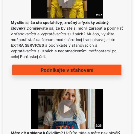
Myslíte si, že ste spoľahlivý, zručný a fyzicky zdatný
človek?
Domnievate sa, že by ste si mohli zarábať a podnikať
v sťahovacích a vypratávacích službách? Ak áno, využite
možnosť stať sa členom medzinárodnej franchisovej siete
EXTRA SERVICES
a podnikajte v sťahovacích a
vypratávacích službách s neobmedzenými možnosťami po
celej Európskej únii.
Podnikajte v sťahovaní
Máte cit a sklony k úklidům?
Uklízíte ráda a máte pak skvělý