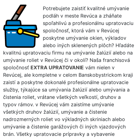
Potrebujete zaistiť kvalitné umývanie
podláh v meste Revúca a zháňate
spoľahlivú a profesionálnu upratovaciu
spoločnosť, ktorá vám v Revúcej
poskytne umývanie okien, výkladov
alebo iných sklenených plôch? Hľadáte
kvalitnú upratovaciu firmu na umývanie žalúzií alebo na
umývanie roliet v Revúcej či v okolí? Naša franchisová
spoločnosť
EXTRA UPRATOVANIE
vám nielen v
Revúcej, ale kompletne v celom Banskobystrickom kraji
zaistí a poskytne dokonalé profesionálne upratovacie
služby, týkajúce sa umývania žalúzií alebo umývania a
čistenia roliet, vrátane všetkých veľkostí, druhov a
typov rámov. v Revúcej vám zaistíme umývanie
všetkých druhov žalúzií, umývanie a čistenie
nadrozmerných roliet vo výkladných skriniach alebo
umývanie a čistenie garážových či iných vjazdových
brán. Všetky upratovacie prípravky a vybavenie