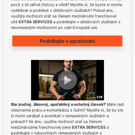
pocit z té zářivé čistoty a vůně? Myslíte si, že byste si mohla
vydělávat a podnikat v úklidových službách? Pokud ano,
využijte možnosti stát se členem mezinárodní franchisové
sítě
EXTRA SERVICES
a podnikejte v úklidových službách s
neomezenými možnostmi po celé Evropské unii.
Podnikajte v upratovaní
Ste zručný, šikovný, spoľahlivý a ochotný človek?
Máte radi
všestrannú prácu a komunikáciu s ľuďmi? Myslíte si, že by ste
si mohli zarábať a podnikať v remeselných službách a
prácach? Ak áno, využite možnosť stať sa členom
medzinárodnej franchisovej siete
EXTRA SERVICES
a
podnikajte v ľubovoľných remeselných službách s