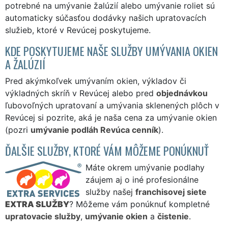
potrebné na umývanie žalúzií alebo umývanie roliet sú
automaticky súčasťou dodávky našich upratovacích
služieb, ktoré v Revúcej poskytujeme.
KDE POSKYTUJEME NAŠE SLUŽBY UMÝVANIA OKIEN
A ŽALÚZIÍ
Pred akýmkoľvek umývaním okien, výkladov či
výkladných skríň v Revúcej alebo pred
objednávkou
ľubovoľných upratovaní a umývania sklenených plôch v
Revúcej si pozrite, aká je naša cena za umývanie okien
(pozri
umývanie podláh Revúca cenník
).
ĎALŠIE SLUŽBY, KTORÉ VÁM MÔŽEME PONÚKNUŤ
Máte okrem umývanie podlahy
záujem aj o iné profesionálne
služby našej
franchisovej siete
EXTRA SLUŽBY
? Môžeme vám ponúknuť kompletné
upratovacie služby
,
umývanie okien
a
čistenie
.