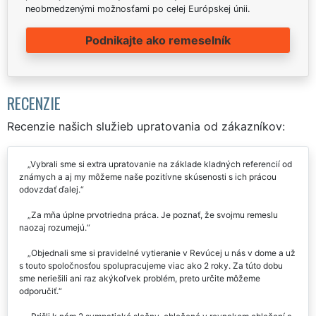
neobmedzenými možnosťami po celej Európskej únii.
Podnikajte ako remeselník
RECENZIE
Recenzie našich služieb upratovania od zákazníkov:
Vybrali sme si extra upratovanie na základe kladných referencií od
známych a aj my môžeme naše pozitívne skúsenosti s ich prácou
odovzdať ďalej.
Za mňa úplne prvotriedna práca. Je poznať, že svojmu remeslu
naozaj rozumejú.
Objednali sme si pravidelné vytieranie v Revúcej u nás v dome a už
s touto spoločnosťou spolupracujeme viac ako 2 roky. Za túto dobu
sme neriešili ani raz akýkoľvek problém, preto určite môžeme
odporučiť.