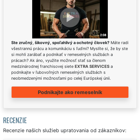
Ste zručný, šikovný, spoľahlivý a ochotný človek?
Máte radi
všestrannú prácu a komunikáciu s ľuďmi? Myslíte si, že by ste
si mohli zarábať a podnikať v remeselných službách a
prácach? Ak áno, využite možnosť stať sa členom
medzinárodnej franchisovej siete
EXTRA SERVICES
a
podnikajte v ľubovoľných remeselných službách s
neobmedzenými možnosťami po celej Európskej únii.
Podnikajte ako remeselník
RECENZIE
Recenzie našich služieb upratovania od zákazníkov: