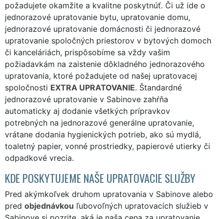
požadujete okamžite a kvalitne poskytnúť. Či už ide o
jednorazové upratovanie bytu, upratovanie domu,
jednorazové upratovanie domácnosti či jednorazové
upratovanie spoločných priestorov v bytových domoch
či kanceláriách, prispôsobíme sa vždy vašim
požiadavkám na zaistenie dôkladného jednorazového
upratovania, ktoré požadujete od našej upratovacej
spoločnosti
EXTRA UPRATOVANIE
. Štandardné
jednorazové upratovanie v Sabinove zahŕňa
automaticky aj dodanie všetkých prípravkov
potrebných na jednorazové generálne upratovanie,
vrátane dodania hygienických potrieb, ako sú mydlá,
toaletný papier, vonné prostriedky, papierové utierky či
odpadkové vrecia.
KDE POSKYTUJEME NAŠE UPRATOVACIE SLUŽBY
Pred akýmkoľvek druhom upratovania v Sabinove alebo
pred
objednávkou
ľubovoľných upratovacích služieb v
Sabinove si pozrite, aká je naša cena za upratovanie