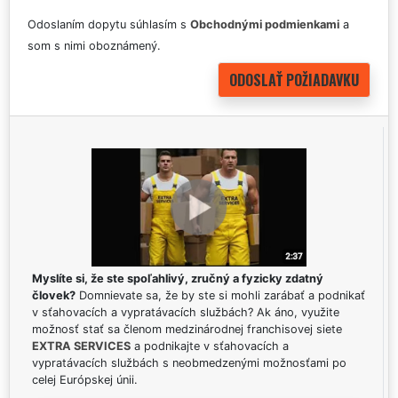
Odoslaním dopytu súhlasím s
Obchodnými podmienkami
a
som s nimi oboznámený.
Myslíte si, že ste spoľahlivý, zručný a fyzicky zdatný
človek?
Domnievate sa, že by ste si mohli zarábať a podnikať
v sťahovacích a vypratávacích službách? Ak áno, využite
možnosť stať sa členom medzinárodnej franchisovej siete
EXTRA SERVICES
a podnikajte v sťahovacích a
vypratávacích službách s neobmedzenými možnosťami po
celej Európskej únii.