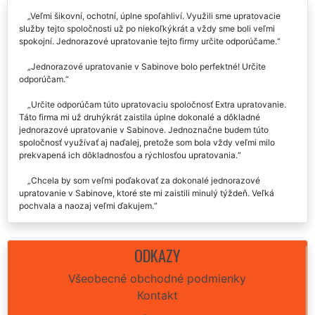
Veľmi šikovní, ochotní, úplne spoľahliví. Využili sme upratovacie
služby tejto spoločnosti už po niekoľkýkrát a vždy sme boli veľmi
spokojní. Jednorazové upratovanie tejto firmy určite odporúčame.
Jednorazové upratovanie v Sabinove bolo perfektné! Určite
odporúčam.
Určite odporúčam túto upratovaciu spoločnosť Extra upratovanie.
Táto firma mi už druhýkrát zaistila úplne dokonalé a dôkladné
jednorazové upratovanie v Sabinove. Jednoznačne budem túto
spoločnosť využívať aj naďalej, pretože som bola vždy veľmi milo
prekvapená ich dôkladnosťou a rýchlosťou upratovania.
Chcela by som veľmi poďakovať za dokonalé jednorazové
upratovanie v Sabinove, ktoré ste mi zaistili minulý týždeň. Veľká
pochvala a naozaj veľmi ďakujem.
Boli sme úplne spokojní s jednorazovým upratovaním v Sabinove,
ktoré ste nám zariaďovali. Určite vás budeme využívať aj naďalej.
ODKAZY
Táto upratovacia firma nám poskytla úplne dokonalé jednorazové
Všeobecné obchodné podmienky
upratovanie v Sabinove, ktoré sme si objednali. Boli sme veľmi
Kontakt
spokojní, určite odporúčame.