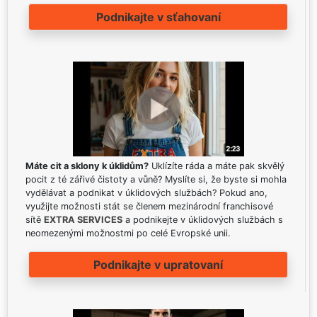
Podnikajte v sťahovaní
Máte cit a sklony k úklidům?
Uklízíte ráda a máte pak skvělý
pocit z té zářivé čistoty a vůně? Myslíte si, že byste si mohla
vydělávat a podnikat v úklidových službách? Pokud ano,
využijte možnosti stát se členem mezinárodní franchisové
sítě
EXTRA SERVICES
a podnikejte v úklidových službách s
neomezenými možnostmi po celé Evropské unii.
Podnikajte v upratovaní