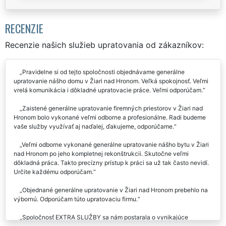
RECENZIE
Recenzie našich služieb upratovania od zákazníkov:
Pravidelne si od tejto spoločnosti objednávame generálne
upratovanie nášho domu v Žiari nad Hronom. Veľká spokojnosť. Veľmi
vrelá komunikácia i dôkladné upratovacie práce. Veľmi odporúčam.
Zaistené generálne upratovanie firemných priestorov v Žiari nad
Hronom bolo vykonané veľmi odborne a profesionálne. Radi budeme
vaše služby využívať aj naďalej, ďakujeme, odporúčame.
Veľmi odborne vykonané generálne upratovanie nášho bytu v Žiari
nad Hronom po jeho kompletnej rekonštrukcii. Skutočne veľmi
dôkladná práca. Takto precízny prístup k práci sa už tak často nevidí.
Určite každému odporúčam.
Objednané generálne upratovanie v Žiari nad Hronom prebehlo na
výbornú. Odporúčam túto upratovaciu firmu.
Spoločnosť EXTRA SLUŽBY sa nám postarala o vynikajúce