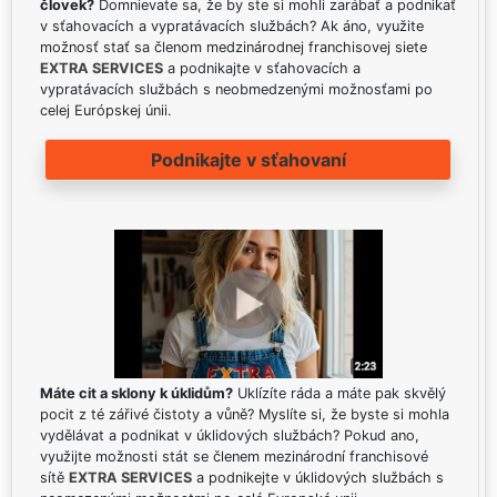
človek?
Domnievate sa, že by ste si mohli zarábať a podnikať
v sťahovacích a vypratávacích službách? Ak áno, využite
možnosť stať sa členom medzinárodnej franchisovej siete
EXTRA SERVICES
a podnikajte v sťahovacích a
vypratávacích službách s neobmedzenými možnosťami po
celej Európskej únii.
Podnikajte v sťahovaní
Máte cit a sklony k úklidům?
Uklízíte ráda a máte pak skvělý
pocit z té zářivé čistoty a vůně? Myslíte si, že byste si mohla
vydělávat a podnikat v úklidových službách? Pokud ano,
využijte možnosti stát se členem mezinárodní franchisové
sítě
EXTRA SERVICES
a podnikejte v úklidových službách s