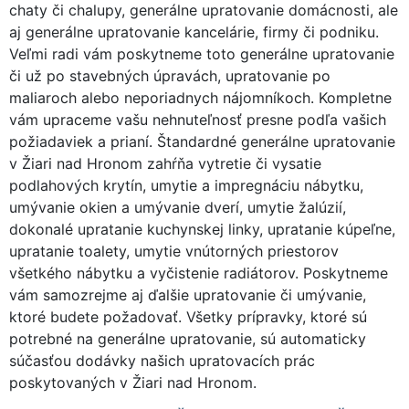
chaty či chalupy, generálne upratovanie domácnosti, ale
aj generálne upratovanie kancelárie, firmy či podniku.
Veľmi radi vám poskytneme toto generálne upratovanie
či už po stavebných úpravách, upratovanie po
maliaroch alebo neporiadnych nájomníkoch. Kompletne
vám upraceme vašu nehnuteľnosť presne podľa vašich
požiadaviek a prianí. Štandardné generálne upratovanie
v Žiari nad Hronom zahŕňa vytretie či vysatie
podlahových krytín, umytie a impregnáciu nábytku,
umývanie okien a umývanie dverí, umytie žalúzií,
dokonalé upratanie kuchynskej linky, upratanie kúpeľne,
upratanie toalety, umytie vnútorných priestorov
všetkého nábytku a vyčistenie radiátorov. Poskytneme
vám samozrejme aj ďalšie upratovanie či umývanie,
ktoré budete požadovať. Všetky prípravky, ktoré sú
potrebné na generálne upratovanie, sú automaticky
súčasťou dodávky našich upratovacích prác
poskytovaných v Žiari nad Hronom.