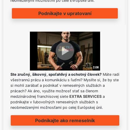
neomezenými možnostmi po celé Evropské unii.
Podnikajte v upratovaní
Ste zručný, šikovný, spoľahlivý a ochotný človek?
Máte radi
všestrannú prácu a komunikáciu s ľuďmi? Myslíte si, že by ste
si mohli zarábať a podnikať v remeselných službách a
prácach? Ak áno, využite možnosť stať sa členom
medzinárodnej franchisovej siete
EXTRA SERVICES
a
podnikajte v ľubovoľných remeselných službách s
neobmedzenými možnosťami po celej Európskej únii.
Podnikajte ako remeselník