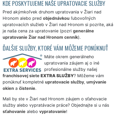
KDE POSKYTUJEME NAŠE UPRATOVACIE SLUŽBY
Pred akýmkoľvek druhom upratovania v Žiari nad
Hronom alebo pred
objednávkou
ľubovoľných
upratovacích služieb v Žiari nad Hronom si pozrite, aká
je naša cena za upratovanie (pozri
generálne
upratovanie Žiar nad Hronom cenník
).
ĎALŠIE SLUŽBY, KTORÉ VÁM MÔŽEME PONÚKNUŤ
Máte okrem generálneho
upratovania záujem aj o iné
profesionálne služby našej
franchisovej siete
EXTRA SLUŽBY
? Môžeme vám
ponúknuť kompletné
upratovacie služby
,
umývanie
okien
a
čistenie
.
Mali by ste v Žiari nad Hronom záujem o sťahovacie
služby alebo vypratávacie práce? Objednajte si u nás
sťahovanie
alebo
vypratovanie
!